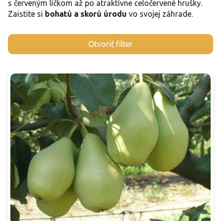
s červeným líčkom až po atraktívne celočervené hrušky.
Zaistite si
bohatú a skorú úrodu
vo svojej záhrade.
V
Otvoriť filter
ý
p
i
s
p
r
o
d
u
k
t
o
v