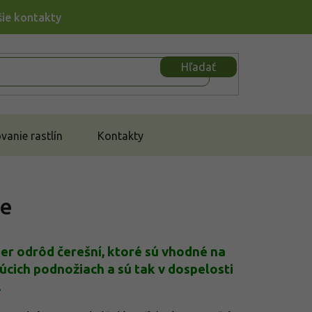
šie kontakty
Hľadať
anie rastlín
Kontakty
ne
ýber odrôd čerešní, ktoré sú vhodné na
úcich podnožiach a sú tak v dospelosti
.