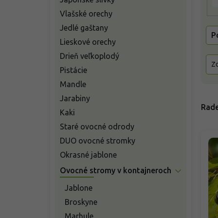
o
Vlašské orechy
v
Jedlé gaštany
P
Lieskové orechy
Drieň veľkoplodý
Zo
Pistácie
Mandle
Jarabiny
Rade
Kaki
Staré ovocné odrody
DUO ovocné stromky
Okrasné jablone
Ovocné stromy v kontajneroch
Jablone
Broskyne
Marhule