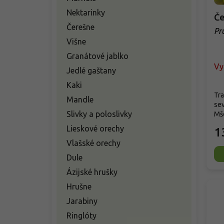
Nektarinky
Če
Čerešne
Pr
Já
Višne
Granátové jablko
Vy
Jedlé gaštany
Kaki
Tra
Mandle
sev
Slivky a poloslivky
Mše
Lieskové orechy
1
Vlašské orechy
Dule
Ázijské hrušky
Hrušne
Jarabiny
Ringlóty