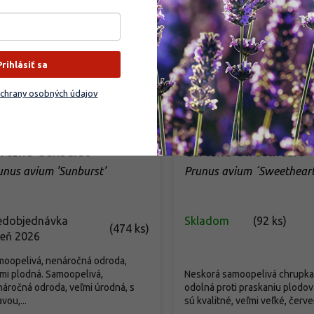
Prihlásiť sa
chrany osobných údajov
rešňa 'Sunburst'
Čerešňa 'Sweetheart'
unus avium 'Sunburst'
Prunus avium ´Sweetheart
edobjednávka
Skladom
(
92 ks
)
(
474 ks
)
seň 2026
moopelivá, nenáročná odroda,
mi plodná. Samoopelivá,
Neskorá samoopelivá chrupka
áročná odroda, veľmi úrodná, s
odolná proti praskaniu plodov
vou,...
sú kvalitné, veľmi veľké, červen