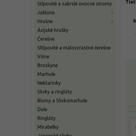
Tiet
Stĺpovité a zakrslé ovocné stromy
e
l
Jablone
N
Hrušne
Ázijské hrušky
Čerešne
Sltĺpovité a málovzrastné čerešne
Višne
V
Broskyne
ý
Marhule
p
i
Nektarinky
s
Slivky a ringlóty
p
Blumy a Slivkomarhule
r
o
Dule
d
Ringlóty
u
Mirabelky
k
t
Japonské slivky