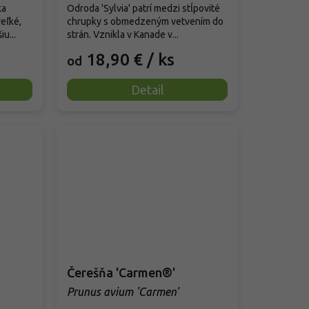
ka
Odroda 'Sylvia' patrí medzi stĺpovité
eľké,
chrupky s obmedzeným vetvením do
u...
strán. Vznikla v Kanade v...
18,90 €
/ ks
od
Detail
Čerešňa 'Carmen®'
Prunus avium 'Carmen'