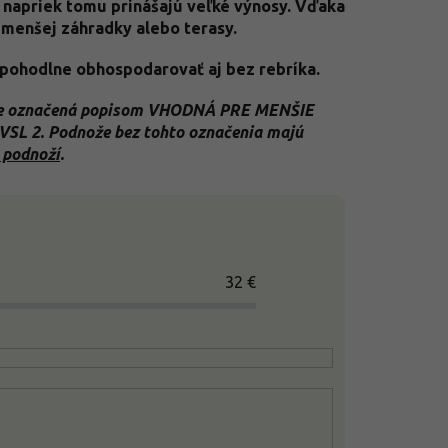
a napriek tomu prinášajú veľké výnosy. Vďaka
 menšej záhradky alebo terasy.
a pohodlne obhospodarovať aj bez rebríka.
á je označená popisom VHODNÁ PRE MENŠIE
 VSL 2. Podnože bez tohto označenia majú
 podnoží
.
32
€