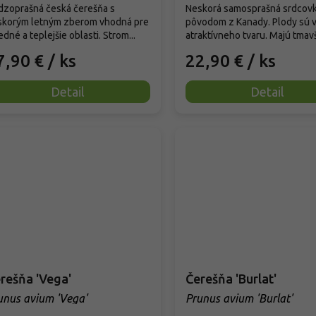
dzoprašná česká čerešňa s
Neskorá samosprašná srdcov
skorým letným zberom vhodná pre
pôvodom z Kanady. Plody sú v
edné a teplejšie oblasti. Strom...
atraktívneho tvaru. Majú tmavši
7,90 €
/ ks
22,90 €
/ ks
Detail
Detail
Čerešňa 'Vega'
Čerešňa 'Burlat'
unus avium 'Vega'
Prunus avium 'Burlat'