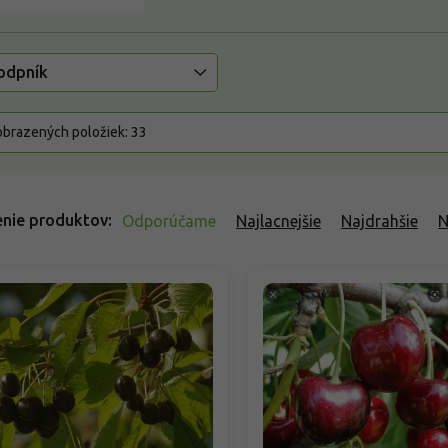
odpník
brazených položiek:
33
nie produktov
Odporúčame
Najlacnejšie
Najdrahšie
N