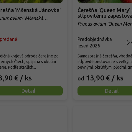
rešňa 'Mšenská Jánovka'
Čerešňa 'Queen Mary' - k
stĺpovitému zapestov
unus avium 'Mšenská
novka'
Prunus avium 'Queen Mar
predané
Predobjednávka
(
>
jeseň 2026
dičná krajová odroda čerešne zo
Samosprašná čerešňa, vhodná
erných Čiech, spájaná s okolím
stĺpovité pestovanie s veľkými
na. Podľa starších...
pevnými, okrúhlymi plodmi, tma
3,90 €
/ ks
13,90 €
/ ks
od
Detail
Detail