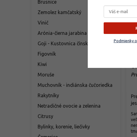
Brusnice
Zemolez kamčatský
Vinič
Arónia-čierna jarabina
Podmienky o
Goji - Kustovnica čínska
Figovník
Kiwi
Če
Pr
Moruše
Muchovník - indiánska čučoriedka
Rakytníky
Pr
je
Netradičné ovocie a zelenina
Sa
Citrusy
veľ
nen
Bylinky, korenie, liečivky
tma