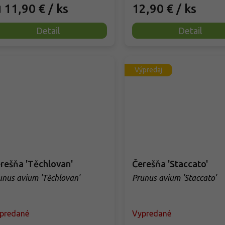
11,90 €
/ ks
12,90 €
/ ks
d
Detail
Detail
Výpredaj
rešňa 'Těchlovan'
Čerešňa 'Staccato'
unus avium 'Těchlovan'
Prunus avium 'Staccato'
predané
Vypredané