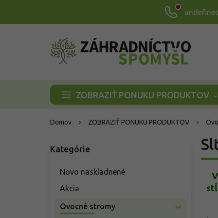
Prejsť
undefine
na
obsah
ZOBRAZIŤ PONUKU PRODUKTOV
Domov
ZOBRAZIŤ PONUKU PRODUKTOV
Ovo
B
Sl
Kategórie
Preskočiť
o
kategórie
č
n
Novo naskladnené
V
ý
st
Akcia
p
a
Ovocné stromy
n