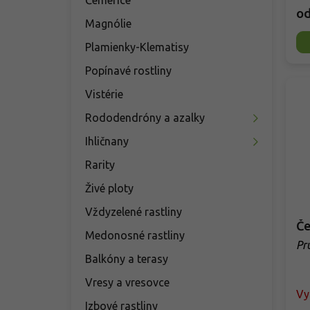
Čemerice
o
Magnólie
Plamienky-Klematisy
Popínavé rostliny
Vistérie
Rododendróny a azalky
Ihličnany
Rarity
Živé ploty
Vždyzelené rastliny
Če
Medonosné rastliny
Pr
Balkóny a terasy
Vresy a vresovce
Vy
Izbové rastliny