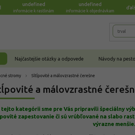
undefined
undefined
d
ďal
informácie k rastlinám
informácie k objednávkam
Najčastejšie otázky a odpovede
Návody na pestov
cné stromy
Sltĺpovité a málovzrastné čerešne
tĺpovité a málovzrastné čereš
 tejto kategórii sme pre Vás pripravili špeciálny v
ĺpovité zapestovanie či sú vrúbľované na slabo rast
výrazne menšie