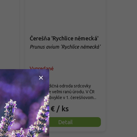
Čerešňa 'Rychlice německá'
Prunus avium 'Rychlice německá'
Vypredané
achtená
Staršia tradičná odroda srdcovky
ko
cenená pre veľmi ranú úrodu. V ČR
tie...
dozrieva obvykle v 1. čerešňovom...
13,90 €
/ ks
Detail