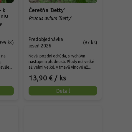
Čerešňa 'Betty'
aniu
Prunus avium 'Betty'
y'
Predobjednávka
999 ks
)
(
87 ks
)
jeseň 2026
 na
Nová, pozdní odrůda, s rychlým
,
nástupem plodnosti. Plody má velké
všie...
až velmi velké, v tmavě vínové až...
13,90 €
/ ks
Detail