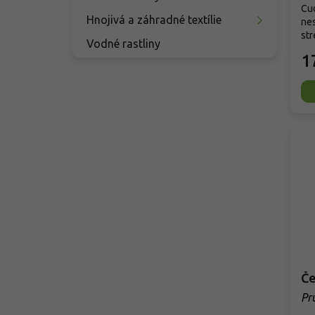
Cu
Hnojivá a záhradné textílie
ne
str
Vodné rastliny
1
Pr