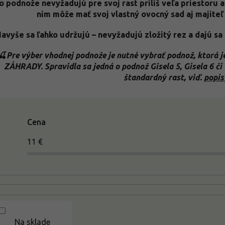
o podnože nevyžadujú pre svoj rast príliš veľa priestoru 
nim môže mať svoj vlastný ovocný sad aj majiteľ
avyše sa ľahko udržujú – nevyžadujú zložitý rez a dajú s
🍒
Pre výber vhodnej podnože je nutné vybrať podnož, ktor
ZÁHRADY. Spravidla sa jedná o podnož Gisela 5, Gisela 6 či
štandardný rast, viď.
popis
Cena
11
€
Na sklade