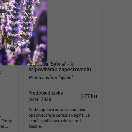
Čerešňa 'Sylvia' - k
stĺpovitému zapestovaniu
´
Prunus avium 'Sylvia'
Predobjednávka
(
477 ks
)
jeseň 2026
Cudzoopelivá odroda, vhodným
,
opeľovačom je čerešňa Regina. Je
. Plody
skorá, spoľahlivá a dobre rodí.
é,...
Žiadne...