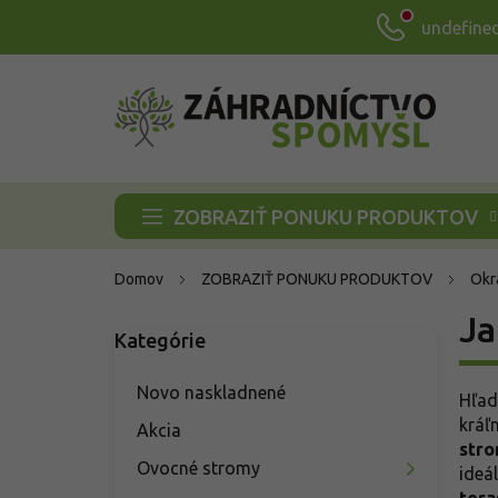
Prejsť
undefine
na
obsah
ZOBRAZIŤ PONUKU PRODUKTOV
Domov
ZOBRAZIŤ PONUKU PRODUKTOV
Okr
B
Ja
Kategórie
Preskočiť
o
kategórie
č
n
Novo naskladnené
Hľad
ý
kráľ
Akcia
p
str
a
Ovocné stromy
ideá
n