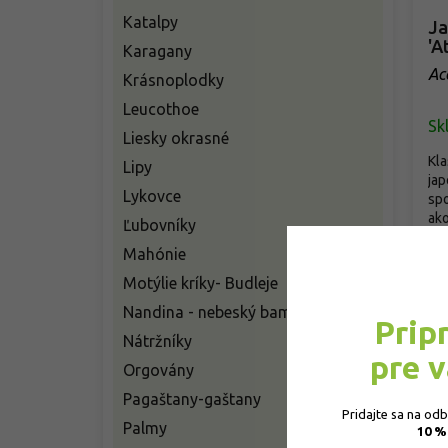
Katalpy
Ja
'A
Karagany
Ac
Krásnoplodky
Leucothoe
Sk
Liesky okrasné
Kla
Lipy
jap
Lykovce
spo
ako
Ľubovníky
o
Mahónie
Motýlie kríky- Budleje
Nandina - nebeský bambus
Prip
Nátržníky
pre 
Orgovány
Pagaštany-gaštany
Pridajte sa na od
Palmy
10 %