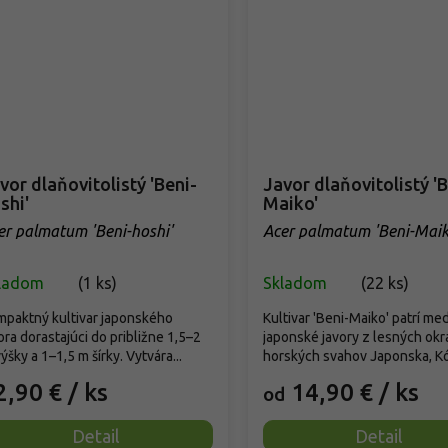
vor dlaňovitolistý 'Beni-
Javor dlaňovitolistý 'B
shi'
Maiko'
er palmatum 'Beni-hoshi'
Acer palmatum 'Beni-Maik
ladom
(
1 ks
)
Skladom
(
22 ks
)
paktný kultivar japonského
Kultivar 'Beni-Maiko' patrí me
ora dorastajúci do približne 1,5–2
japonské javory z lesných okr
ýšky a 1–1,5 m šírky. Vytvára...
horských svahov Japonska, Kór
2,90 €
/ ks
14,90 €
/ ks
od
Detail
Detail