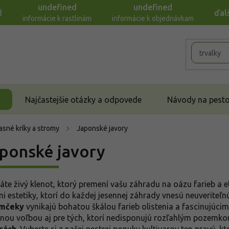
undefined
undefined
d
ďal
informácie k rastlinám
informácie k objednávkam
Najčastejšie otázky a odpovede
Návody na pestov
asné kríky a stromy
Japonské javory
ponské javory
áte živý klenot, ktorý premení vašu záhradu na oázu farieb a 
mi estetiky, ktorí do každej jesennej záhrady vnesú neuveriteľ
omčeky
vynikajú bohatou škálou farieb olistenia a fascinujúcim
lnou voľbou aj pre tých, ktorí nedisponujú rozľahlým pozemk