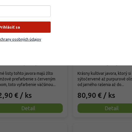
Prihlásiť sa
vor dlaňovitolistý 'Akane'
Javor dlaňovitolistý '
Surprise'
chrany osobných údajov
er palmatum 'Akane'
Acer palmatum 'Ample Sur
ladom
(
13 ks
)
Skladom
(
1 ks
)
né listy tohto javora majú žlto
Krásny kultivar javora, ktorý s
anžové prefarbenie s červeným
sýtočervené až purpurové oli
om, toto vyfarbenie väčšinou...
od jarného rašenia až do...
2,90 €
/ ks
80,90 €
/ ks
Detail
Detail