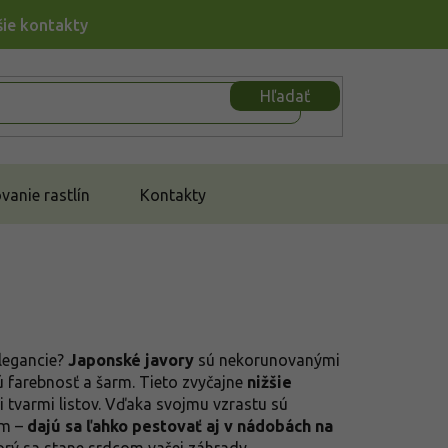
šie kontakty
Hľadať
anie rastlín
Kontakty
elegancie?
Japonské javory
sú nekorunovanými
nú farebnosť a šarm. Tieto zvyčajne
nižšie
i tvarmi listov. Vďaka svojmu vzrastu sú
om –
dajú sa ľahko pestovať aj v nádobách na