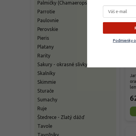
Palmičky (Chamaerops)
Parrotie
Paulovnie
Perovskie
Ja
Pieris
Podmienky o
Ac
Platany
Rarity
Sakury - okrasné slivky
Sk
Skalníky
Jar
or
Skimmie
lem
Sturače
6
Sumachy
Ruje
Štedrece - Zlatý dážď
Tavole
Tavoľníky