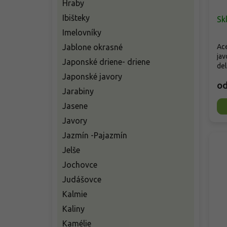
Hraby
Ibišteky
Sk
Imelovníky
Jablone okrasné
Ace
jav
Japonské driene- driene
del
Japonské javory
o
Jarabiny
Jasene
Javory
Jazmín -Pajazmín
Jelše
Jochovce
Judášovce
Kalmie
Kaliny
Kamélie