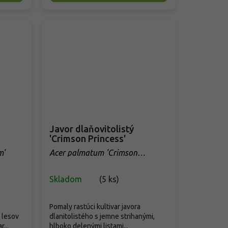
Javor dlaňovitolistý
'Crimson Princess'
m'
Acer palmatum 'Crimson
Princess'
Skladom
(
5 ks
)
Pomaly rastúci kultivar javora
 lesov
dlanitolistého s jemne strihanými,
...
hlboko delenými listami...