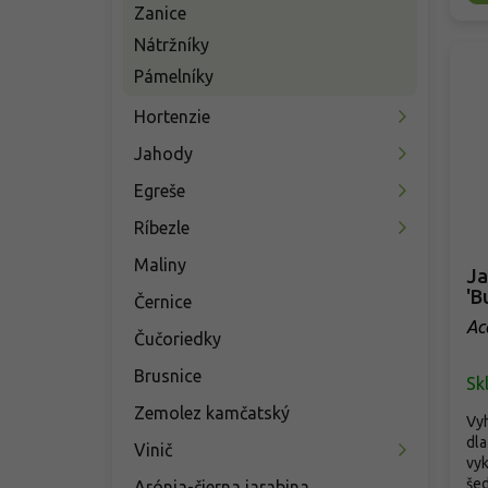
Zanice
Nátržníky
Pámelníky
Hortenzie
Jahody
Egreše
Ríbezle
Maliny
Ja
'B
Černice
Ac
Čučoriedky
Brusnice
Sk
Zemolez kamčatský
Vyh
dla
Vinič
vyk
šed
Arónia-čierna jarabina