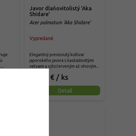
Javor dlaňovitolistý 'Aka
Shidare'
Acer palmatum 'Aka Shidare'
Vypredané
huje
Elegantný previsnutý kultivar
sú
japonského javora s kaskádovitými
...
vetvami a sýtočerveným až vínovým...
62,90 €
/ ks
Detail