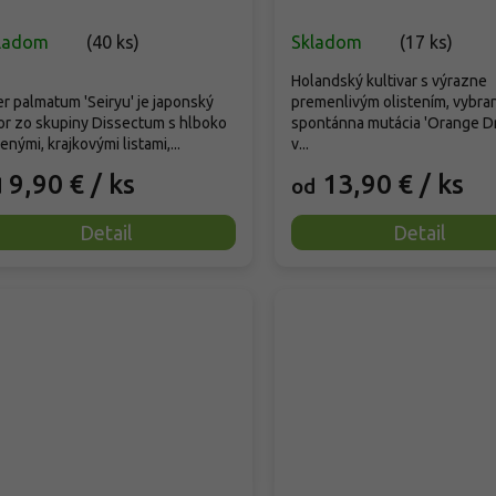
'Metamorphosa'®
ladom
(
40 ks
)
Skladom
(
17 ks
)
Holandský kultivar s výrazne
r palmatum 'Seiryu' je japonský
premenlivým olistením, vybra
or zo skupiny Dissectum s hlboko
spontánna mutácia 'Orange D
enými, krajkovými listami,...
v...
9,90 €
/ ks
13,90 €
/ ks
d
od
Detail
Detail