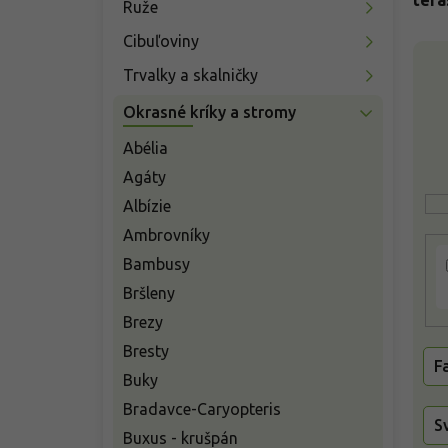
tera
Ruže
e
l
Cibuľoviny
V
ý
Trvalky a skalničky
p
Okrasné kríky a stromy
i
s
Abélia
p
Agáty
r
o
Albízie
d
Ambrovníky
u
Bambusy
k
t
Bršleny
o
Brezy
v
Bresty
F
Buky
Bradavce-Caryopteris
S
Buxus - krušpán