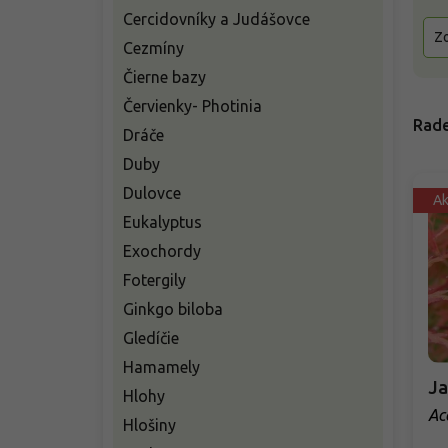
Cercidovníky a Judášovce
Zo
Cezmíny
Čierne bazy
Červienky- Photinia
Rade
Dráče
Duby
Dulovce
Ak
Eukalyptus
Exochordy
Fotergily
Ginkgo biloba
Gledíčie
Hamamely
Ja
Hlohy
Ac
Hlošiny