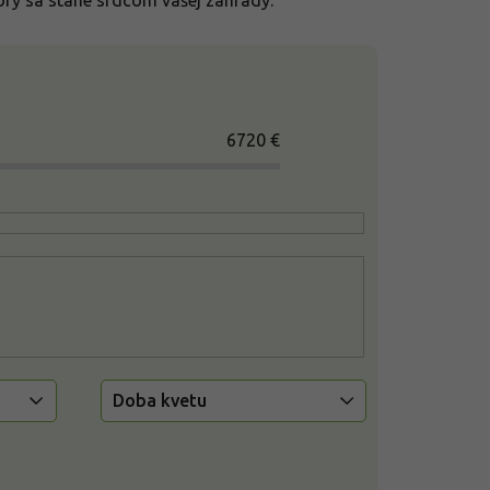
ktorý sa stane srdcom vašej záhrady.
6720
€
Doba kvetu