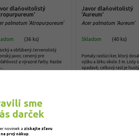
vor dlaňovitolistý
Javor dlaňovitolistý
tropurpureum'
'Aureum'
er palmatum 'Atropurpureum'
Acer palmatum 'Aureum'
ladom
(
36 ks
)
Skladom
(
40 ks
)
sický a obľúbený červenolistý
onský javor, cenený pre
Pomaly rastúci ker, ktorý dosa
ľahlivosť a výrazné farby. Rastie
výšku a šírku okolo 3 m. Listy 
...
opadavé, celkový rast je hustý.
8,90 €
/ ks
35,90 €
/ ks
d
od
Detail
Detail
ravili sme
vás darček
ber noviniek a
získajte
zľavu
 na prvý nákup
.