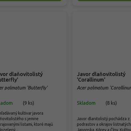
vor dlaňovitolistý
Javor dlaňovitolistý
utterfly'
'Corallinum'
er palmatum 'Butterfly'
Acer palmatum 'Corallinu
ladom
(
9 ks
)
Skladom
(
8 ks
)
ľadávaný kultivar javora
ňovitolistého s jemne
Javor dlanitolistý pochádza z
rajovanými listami, ktoré majú
podrastov a okrajov listnatých
ozelený...
Japonska, Kórey a Číny. Kultivar