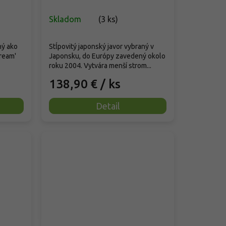
Skladom
(
3 ks
)
ný ako
Stĺpovitý japonský javor vybraný v
ream'
Japonsku, do Európy zavedený okolo
roku 2004. Vytvára menší strom...
138,90 €
/ ks
Detail