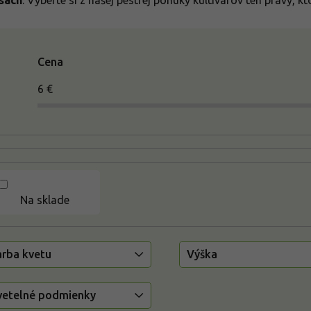
sách
. Vyberte si z našej pestrej ponuky kultivarov ten pravý, 
Cena
6
€
Na sklade
arba kvetu
Výška
vetelné podmienky