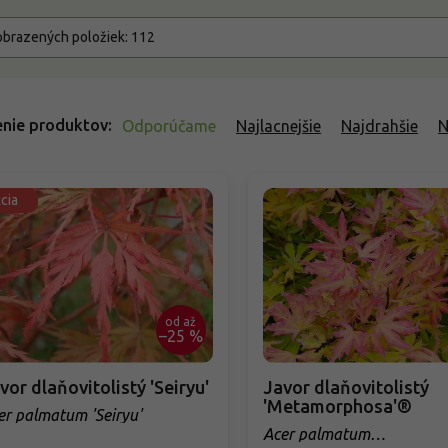
brazených položiek:
112
nie produktov
Odporúčame
Najlacnejšie
Najdrahšie
N
cia
od
až
–25 %
vor dlaňovitolistý 'Seiryu'
Javor dlaňovitolistý
'Metamorphosa'®
er palmatum 'Seiryu'
Acer palmatum