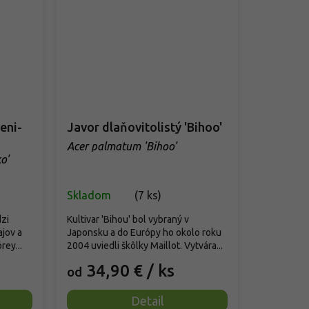
eni-
Javor dlaňovitolistý 'Bihoo'
Acer palmatum 'Bihoo'
o'
Skladom
(
7 ks
)
dzi
Kultivar 'Bihou' bol vybraný v
ajov a
Japonsku a do Európy ho okolo roku
ey...
2004 uviedli škôlky Maillot. Vytvára...
34,90 €
/ ks
od
Detail