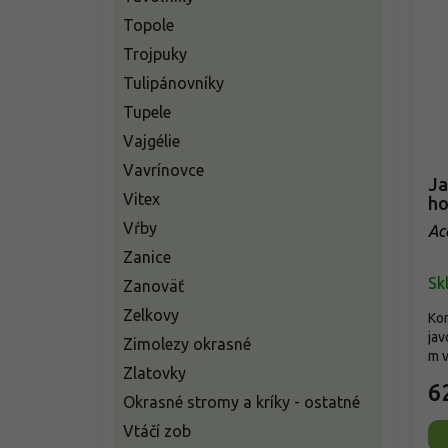
Topole
Trojpuky
Tulipánovníky
Tupele
Vajgélie
Vavrínovce
Ja
Vitex
ho
Vŕby
Ac
Zanice
Sk
Zanoväť
Zelkovy
Kom
jav
Zimolezy okrasné
m v
Zlatovky
6
Okrasné stromy a kríky - ostatné
Vtáčí zob