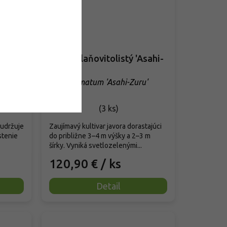
Ample
Javor dlaňovitolistý 'Asahi-
Zuru'
prise'
Acer palmatum 'Asahi-Zuru'
Skladom
(
3 ks
)
i udržuje
Zaujímavý kultivar javora dorastajúci
stenie
do približne 3–4 m výšky a 2–3 m
šírky. Vyniká svetlozelenými...
120,90 €
/ ks
Detail