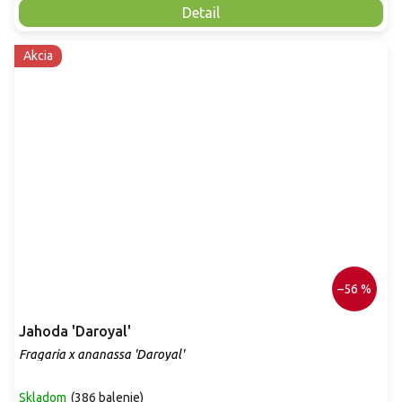
Detail
Akcia
–56 %
Jahoda 'Daroyal'
Fragaria x ananassa 'Daroyal'
Skladom
(
386 balenie
)