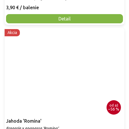
3,90 €
/ balenie
Detail
Akcia
od
až
–56 %
Jahoda 'Romina'
Fragaria x ananassa 'Romina'