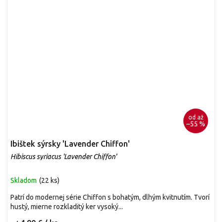
od
až
–55 %
Ibištek sýrsky 'Lavender Chiffon'
Hibiscus syriacus 'Lavender Chiffon'
Skladom
(
22 ks
)
Patrí do modernej série Chiffon s bohatým, dlhým kvitnutím. Tvorí
hustý, mierne rozkladitý ker vysoký...