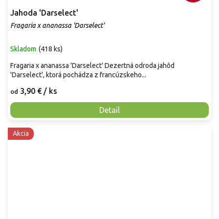
Jahoda 'Darselect'
Fragaria x ananassa 'Darselect'
Skladom
(
418 ks
)
Fragaria x ananassa 'Darselect' Dezertná odroda jahôd
'Darselect', ktorá pochádza z francúzskeho...
3,90 €
/ ks
od
Detail
Akcia