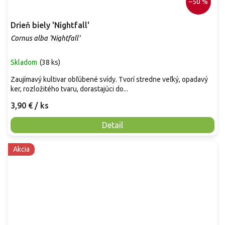
–50 %
Drieň biely 'Nightfall'
Cornus alba 'Nightfall'
Skladom
(
38 ks
)
Zaujímavý kultivar obľúbené svídy. Tvorí stredne veľký, opadavý
ker, rozložitého tvaru, dorastajúci do...
3,90 €
/ ks
Detail
Akcia