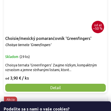
od
až
–50 %
Choisie/mexický pomarančovník 'Greenfingers'
Choisya ternata 'Greenfingers'
Skladom
(
29 ks
)
Choisya ternata 'Greenfingers' Zaujme nízkym, kompaktným
vzrastom a jemne strihanými listami, ktoré...
3,90 €
/ ks
od
Detail
Akcia
Podelíte sa s nami o vaše cookies?