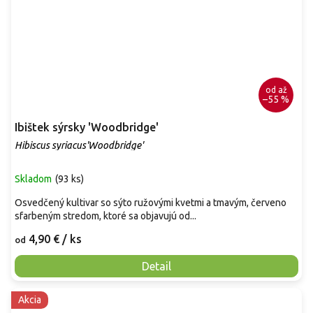
od
až
–55 %
Ibištek sýrsky 'Woodbridge'
Hibiscus syriacus'Woodbridge'
Skladom
(
93 ks
)
Osvedčený kultivar so sýto ružovými kvetmi a tmavým, červeno
sfarbeným stredom, ktoré sa objavujú od...
4,90 €
/ ks
od
Detail
Akcia