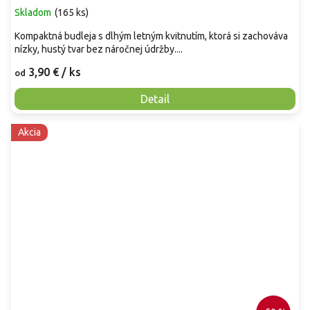
Skladom
(
165 ks
)
Kompaktná budleja s dlhým letným kvitnutím, ktorá si zachováva
nízky, hustý tvar bez náročnej údržby....
3,90 €
/ ks
od
Detail
Akcia