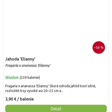
–56 %
Jahoda 'Elianny'
Fragaria x ananassa 'Elianny'
Skladom
(
239 balenie
)
Fragaria x ananassa 'Elianny' Skorá odroda jahôd tvorí silné,
rozložité trsy vysoké asi 20–25 cm a...
3,90 €
/ balenie
Detail