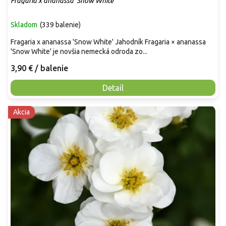
Fragaria x ananassa 'Snow White'
Skladom
(
339 balenie
)
Fragaria x ananassa 'Snow White' Jahodník Fragaria × ananassa
'Snow White' je novšia nemecká odroda zo...
3,90 €
/ balenie
Detail
Akcia