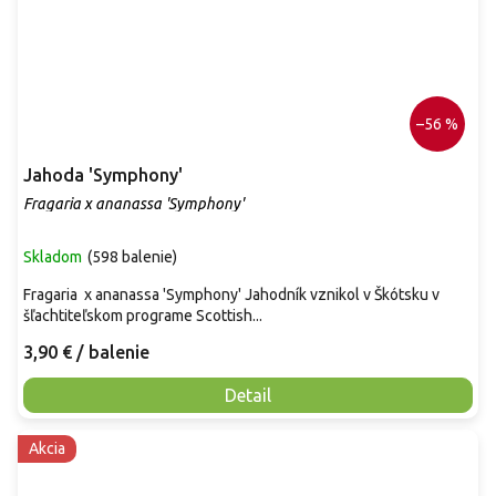
–56 %
Jahoda 'Symphony'
Fragaria x ananassa 'Symphony'
Skladom
(
598 balenie
)
Fragaria x ananassa 'Symphony' Jahodník vznikol v Škótsku v
šľachtiteľskom programe Scottish...
3,90 €
/ balenie
Detail
Akcia