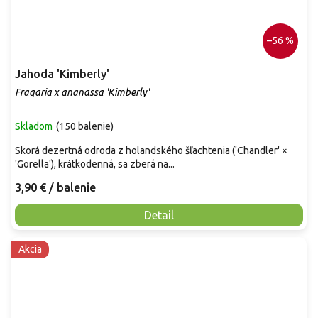
–56 %
Jahoda 'Kimberly'
Fragaria x ananassa 'Kimberly'
Skladom
(
150 balenie
)
Skorá dezertná odroda z holandského šľachtenia ('Chandler' ×
'Gorella'), krátkodenná, sa zberá na...
3,90 €
/ balenie
Detail
Akcia