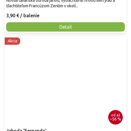
Novšia talianska odroda jahôd, vyšľachtená firmou Berrylab a
šľachtiteľom Francúzom Zentim v okolí...
3,90 €
/ balenie
Detail
Akcia
od
až
–56 %
Jahoda 'Fernando'