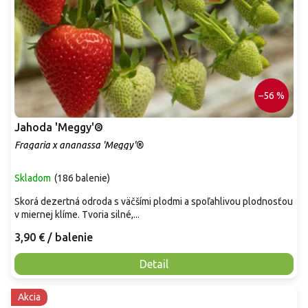
–56 %
Jahoda 'Meggy'®
Fragaria x ananassa 'Meggy'®
Skladom
(
186 balenie
)
Skorá dezertná odroda s väčšími plodmi a spoľahlivou plodnosťou
v miernej klíme. Tvoria silné,...
3,90 €
/ balenie
Detail
Akcia