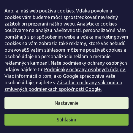
Áno, aj náš web používa cookies. Vďaka povoleniu
cookies vám budeme môcť sprostredkovať nevšedný
zážitok pri prezeraní nášho webu. Analytické cookies
používame na analýzu návštevnosti, personalizačné nám
pomáhajú s prispôsobením webu a vďaka marketingovým
cookies sa vám zobrazia také reklamy, ktoré vás nebudú
otravovať.S vaším súhlasom môžeme používať cookies a
osobné údaje na personalizáciu reklám a meranie
reklamných kampaní. Naše podmienky ochrany osobných
–50 %
údajov nájdete tu:
Podmienky ochrany osobných údajov.
Viac informácií o tom, ako Google spracováva vaše
Choisie/mexický pomarančovník 'Tiny Dancer'
osobné údaje, nájdete v
Zásadách ochrany súkromia a
Choisya ternata 'Tiny Dancer'
zmluvných podmienkach spoločnosti Google.
Skladom
(
65 ks
)
Nastavenie
Choisya ternata 'Tiny Dancer' Nízky vždyzelený ker s jemne
strihanými listami, ktoré si udržujú sýto...
Súhlasím
3,90 €
/ ks
Pripravili sme pre vás darček