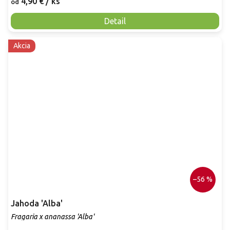
4,90 €
/ ks
od
Detail
Akcia
–56 %
Jahoda 'Alba'
Fragaria x ananassa 'Alba'