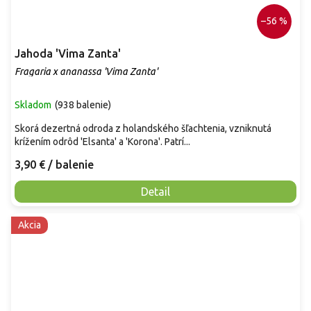
–56 %
Jahoda 'Vima Zanta'
Fragaria x ananassa 'Vima Zanta'
Skladom
(
938 balenie
)
Skorá dezertná odroda z holandského šľachtenia, vzniknutá
krížením odrôd 'Elsanta' a 'Korona'. Patrí...
3,90 €
/ balenie
Detail
Akcia