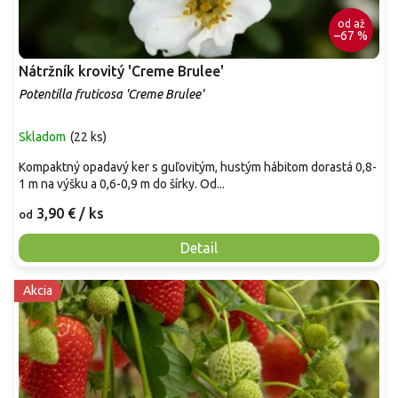
od
až
–67 %
Nátržník krovitý 'Creme Brulee'
Potentilla fruticosa 'Creme Brulee'
Skladom
(
22 ks
)
Kompaktný opadavý ker s guľovitým, hustým hábitom dorastá 0,8-
1 m na výšku a 0,6-0,9 m do šírky. Od...
3,90 €
/ ks
od
Detail
Akcia