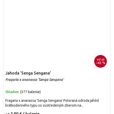
od
až
–43 %
Jahoda 'Senga Sengana'
Fragaria x ananassa 'Senga Sengana'
Skladom
(
377 balenie
)
Fragaria x ananassa 'Senga Sengana' Poloraná odroda jahôd
krátkodenného typu so sústredeným zberom na...
3,90 €
/ balenie