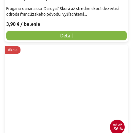
Fragaria x ananassa 'Daroyal' Skorá až stredne skorá dezertná
odroda francúzskeho pôvodu, vyšľachtená...
3,90 €
/ balenie
Detail
Akcia
od
až
–56 %