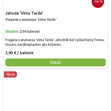
–56 %
Jahoda 'Vima Tarda'
Fragaria x ananassa 'Vima Tarda'
Skladom
(
299 balenie
)
Fragaria x ananassa 'Vima Tarda' Jahodník bol vyšľachtený firmou
Vissers Aardbeiplanten ako kríženec...
3,90 €
/ balenie
Detail
Akcia