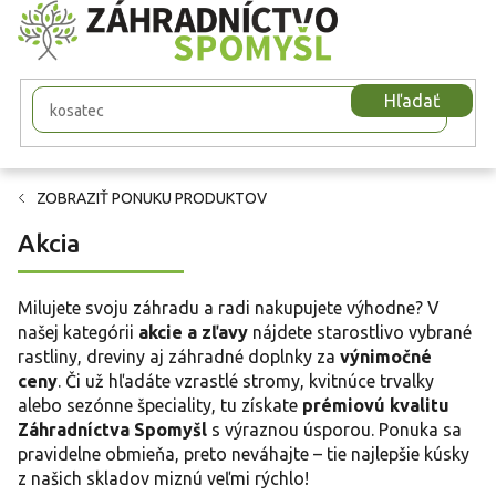
Prejsť
na
obsah
Hľadať
ZOBRAZIŤ PONUKU PRODUKTOV
Akcia
Milujete svoju záhradu a radi nakupujete výhodne? V
našej kategórii
akcie a zľavy
nájdete starostlivo vybrané
rastliny, dreviny aj záhradné doplnky za
výnimočné
ceny
. Či už hľadáte vzrastlé stromy, kvitnúce trvalky
alebo sezónne špeciality, tu získate
prémiovú kvalitu
Záhradníctva Spomyšl
s výraznou úsporou. Ponuka sa
pravidelne obmieňa, preto neváhajte – tie najlepšie kúsky
z našich skladov miznú veľmi rýchlo!