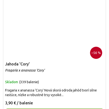
–56 %
Jahoda 'Cory'
Fragaria x ananassa 'Cory'
Skladom
(
339 balenie
)
Fragaria x ananassa 'Cory' Nová skorá odroda jahôd tvorí silne
rastúce, nízke a robustné trsy vysoké...
3,90 €
/ balenie