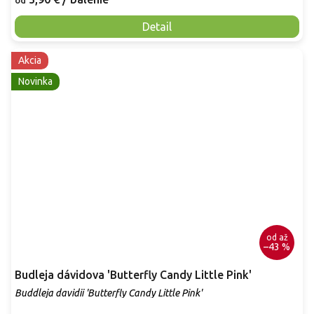
od
Detail
Akcia
Novinka
od
až
–43 %
Budleja dávidova 'Butterfly Candy Little Pink'
Buddleja davidii 'Butterfly Candy Little Pink'