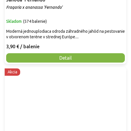
Fragaria x ananassa 'Fernando'
Skladom
(
574 balenie
)
Moderná jednouplodiaca odroda záhradného jahôd na pestovanie
v otvorenom teréne v strednej Európe....
3,90 €
/ balenie
Detail
Akcia