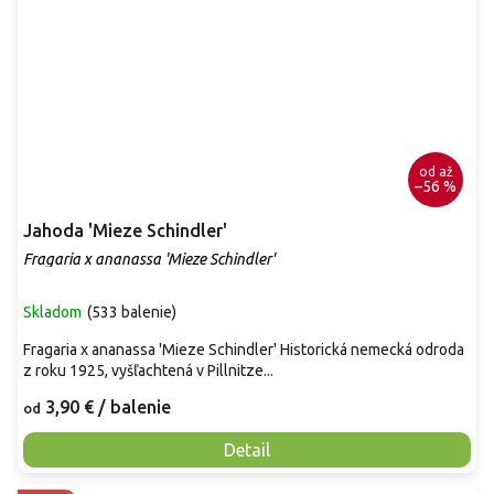
od
až
–56 %
Jahoda 'Mieze Schindler'
Fragaria x ananassa 'Mieze Schindler'
Skladom
(
533 balenie
)
Fragaria x ananassa 'Mieze Schindler' Historická nemecká odroda
z roku 1925, vyšľachtená v Pillnitze...
3,90 €
/ balenie
od
Detail