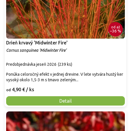
od
až
–36 %
Drieň krvavý 'Midwinter Fire'
Cornus sanguinea 'Midwinter Fire'
Predobjednávka jeseň 2026
(
239 ks
)
Ponúka celoročný efekt v jednej drevine. V lete vytvára hustý ker
vysoký okolo 1,5-3 m s tmavo zeleným...
4,90 €
/ ks
od
Detail