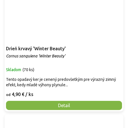
Drieň krvavý 'Winter Beauty'
Cornus sanguiena 'Winter Beauty'
Skladom
(
70 ks
)
Tento opadavý ker je cenený predovšetkým pre výrazný zimný
efekt, kedy mladé výhony plynule...
4,90 €
/ ks
od
Detail