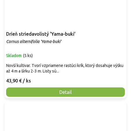
Drieň striedavolistý 'Yama-buki'
Cornus alternifolia 'Yama-buki'
Skladom
(
5 ks
)
Novší kultivar. Tvorí vzpriamene rastúci krík, ktorý dosahuje výšku
až 4 m a šírku 2-3 m. Listy sú...
43,90 €
/ ks
Detail