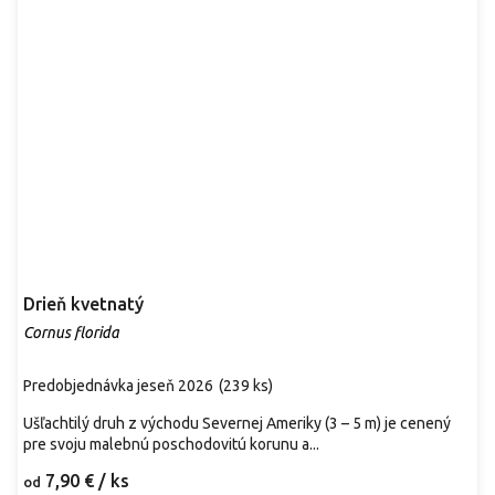
Drieň kvetnatý
Cornus florida
Predobjednávka jeseň 2026
(
239 ks
)
Ušľachtilý druh z východu Severnej Ameriky (3 – 5 m) je cenený
pre svoju malebnú poschodovitú korunu a...
7,90 €
/ ks
od