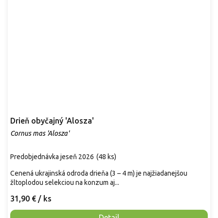
Drieň obyčajný 'Alosza'
Cornus mas 'Alosza'
Predobjednávka jeseň 2026
(
48 ks
)
Cenená ukrajinská odroda drieňa (3 – 4 m) je najžiadanejšou
žltoplodou selekciou na konzum aj...
31,90 €
/ ks
Detail