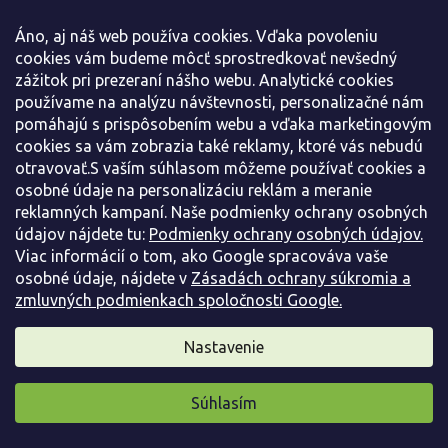
Áno, aj náš web používa cookies. Vďaka povoleniu
cookies vám budeme môcť sprostredkovať nevšedný
zážitok pri prezeraní nášho webu. Analytické cookies
používame na analýzu návštevnosti, personalizačné nám
pomáhajú s prispôsobením webu a vďaka marketingovým
cookies sa vám zobrazia také reklamy, ktoré vás nebudú
otravovať.S vaším súhlasom môžeme používať cookies a
osobné údaje na personalizáciu reklám a meranie
reklamných kampaní. Naše podmienky ochrany osobných
údajov nájdete tu:
Podmienky ochrany osobných údajov.
Viac informácií o tom, ako Google spracováva vaše
osobné údaje, nájdete v
Zásadách ochrany súkromia a
zmluvných podmienkach spoločnosti Google.
Svíb biely 'Elegantissima'
Nastavenie
Cornus albumu 'Elegantissima'
Predobjednávka jeseň 2026
(
240 ks
)
Súhlasím
Pripravili sme pre vás darček
Svída biela 'Elegantissima' tvorí hustý, vzpriemeno rozložitý