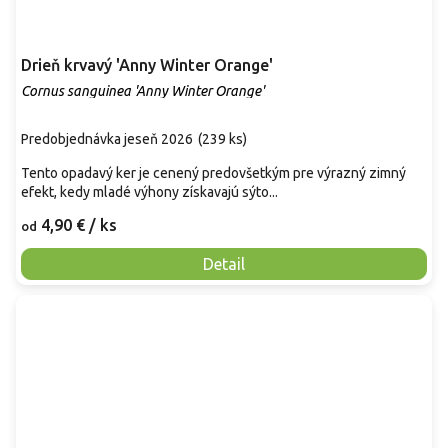
Drieň krvavý 'Anny Winter Orange'
Cornus sanguinea 'Anny Winter Orange'
Predobjednávka jeseň 2026
(
239 ks
)
Tento opadavý ker je cenený predovšetkým pre výrazný zimný
efekt, kedy mladé výhony získavajú sýto...
4,90 €
/ ks
od
Detail