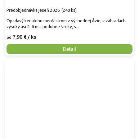
Predobjednávka jeseň 2026
(
240 ks
)
Opadavý ker alebo menší strom z východnej Ázie, v záhradách
vysoký asi 4–6 m a podobne široký, s...
7,90 €
/ ks
od
Detail