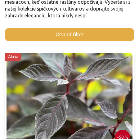
mesiacoch, keď ostatné rastliny odpočívajú. Vyberte si z
našej kolekcie špičkových kultivarov a doprajte svojej
záhrade eleganciu, ktorá nikdy nespí.
V
Otvoriť filter
ý
p
i
Akcia
s
p
r
o
d
u
k
t
o
v
–50 %