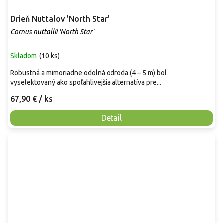
Drieň Nuttalov 'North Star'
Cornus nuttallii 'North Star'
Skladom
(
10 ks
)
Robustná a mimoriadne odolná odroda (4 – 5 m) bol
vyselektovaný ako spoľahlivejšia alternatíva pre...
67,90 €
/ ks
Detail