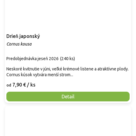
Drieň japonský
Cornus kousa
Predobjednávka jeseň 2026
(
240 ks
)
Neskoré kvitnutie v júni, veľké krémové listene a atraktívne plody.
Cornus kúsok vytvára menší strom...
7,90 €
/ ks
od
Detail