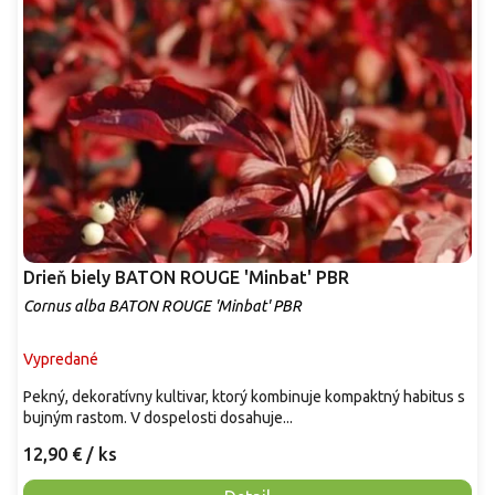
Drieň biely BATON ROUGE 'Minbat' PBR
Cornus alba BATON ROUGE 'Minbat' PBR
Vypredané
Pekný, dekoratívny kultivar, ktorý kombinuje kompaktný habitus s
bujným rastom. V dospelosti dosahuje...
12,90 €
/ ks