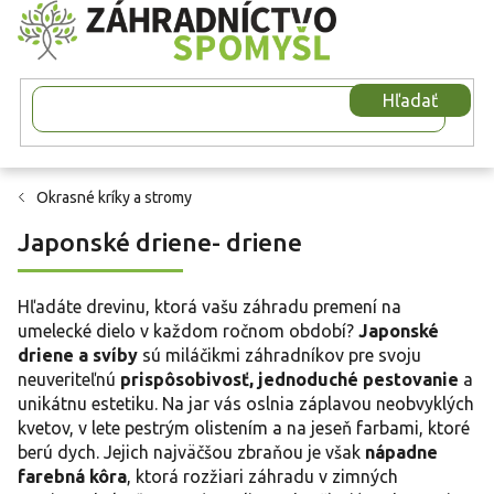
Prejsť
na
obsah
Hľadať
Okrasné kríky a stromy
Japonské driene- driene
Hľadáte drevinu, ktorá vašu záhradu premení na
umelecké dielo v každom ročnom období?
Japonské
driene a svíby
sú miláčikmi záhradníkov pre svoju
neuveriteľnú
prispôsobivosť, jednoduché pestovanie
a
unikátnu estetiku. Na jar vás oslnia záplavou neobvyklých
kvetov, v lete pestrým olistením a na jeseň farbami, ktoré
berú dych. Jejich najväčšou zbraňou je však
nápadne
farebná kôra
, ktorá rozžiari záhradu v zimných