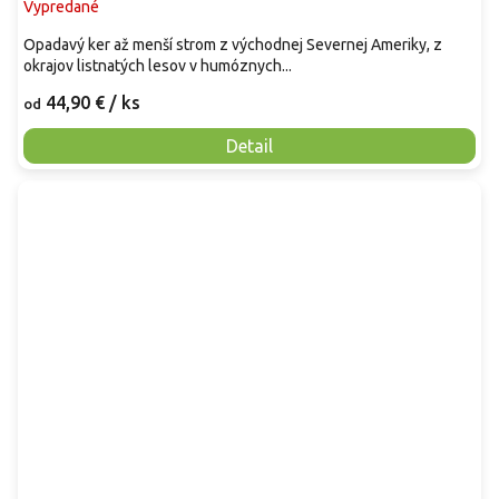
Vypredané
Opadavý ker až menší strom z východnej Severnej Ameriky, z
okrajov listnatých lesov v humóznych...
44,90 €
/ ks
od
Detail