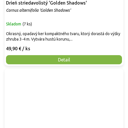
Drieň striedavolistý 'Golden Shadows'
Cornus alternifolia 'Golden Shadows'
Skladom
(
7 ks
)
Okrasný, opadavý ker kompaktného tvaru, ktorý dorastá do výšky
zhruba 3-4 m. Vytvára hustú korunu,...
49,90 €
/ ks
Detail