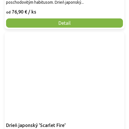
poschodovitým habitusom. Drieň japonský...
76,90 €
/ ks
od
Detail
Drieň japonský 'Scarlet Fire'