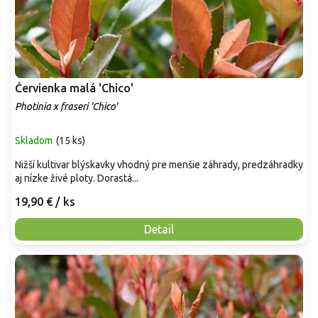
Červienka malá 'Chico'
Photinia x fraseri 'Chico'
Skladom
(
15 ks
)
Nižší kultivar blýskavky vhodný pre menšie záhrady, predzáhradky
aj nízke živé ploty. Dorastá...
19,90 €
/ ks
Detail