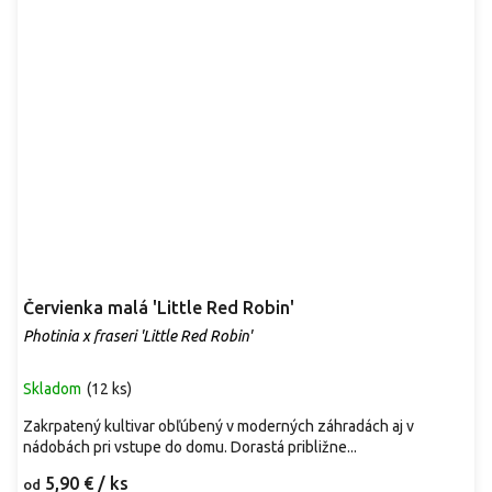
Červienka malá 'Little Red Robin'
Photinia x fraseri 'Little Red Robin'
Skladom
(
12 ks
)
Zakrpatený kultivar obľúbený v moderných záhradách aj v
nádobách pri vstupe do domu. Dorastá približne...
5,90 €
/ ks
od