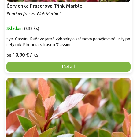
Červienka Fraserova 'Pink Marble'
Photinia fraseri 'Pink Marble'
Skladom
(
238 ks
)
syn. Cassini. Ružové jarné výhonky a krémovo panašované listy po
celý rok. Photinia × fraseri 'Cassini...
10,90 €
/ ks
od
Detail