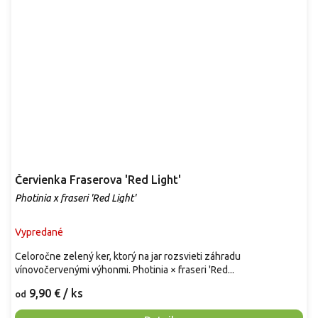
Červienka Fraserova 'Red Light'
Photinia x fraseri 'Red Light'
Vypredané
Celoročne zelený ker, ktorý na jar rozsvieti záhradu
vínovočervenými výhonmi. Photinia × fraseri 'Red...
9,90 €
/ ks
od