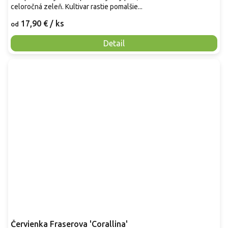
celoročná zeleň. Kultivar rastie pomalšie...
17,90 €
/ ks
od
Detail
Červienka Fraserova 'Corallina'