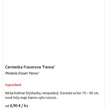
Červienka fraserova 'Fenna'
Photinia fraseri 'Fenna'
Vypredané
Nižšia kultivar blýskavky, neopadavý. Dorastá sa len 70 – 90 cm,
nové listy majú žiarivo sýto ružovú...
6,90 €
/ ks
od