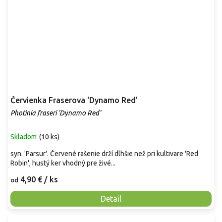
Červienka Fraserova 'Dynamo Red'
Photinia fraseri ‘Dynamo Red'
Skladom
(
10 ks
)
syn. 'Parsur'. Červené rašenie drží dlhšie než pri kultivare 'Red
Robin', hustý ker vhodný pre živé...
4,90 €
/ ks
od
Detail