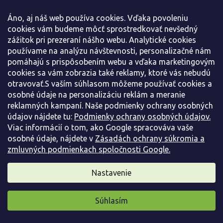
bielymi okrajmi, zatiaľ čo
'Mandarino'
ponúka pri
Áno, aj náš web používa cookies. Vďaka povoleniu
rašení jemnejšie, svieže mandarínkové odtiene.
cookies vám budeme môcť sprostredkovať nevšedný
Odolnosť a textúra:
Kultivary ako
'Magical
zážitok pri prezeraní nášho webu. Analytické cookies
Volcano'
alebo
'Louise'
prinášajú do záhrady
používame na analýzu návštevnosti, personalizačné nám
zaujímavo zvlnené listy a mimoriadne hustý
pomáhajú s prispôsobením webu a vďaka marketingovým
habitus, ktorý je ideálny na tvarovanie.
cookies sa vám zobrazia také reklamy, ktoré vás nebudú
Červienka chlpatá:
Menej známy, no veľmi odolný
otravovať.S vaším súhlasom môžeme používať cookies a
druh, ktorý zaujme jemnejším vzhľadom listov.
osobné údaje na personalizáciu reklám a meranie
Ideálna voľba pre živé ploty
reklamných kampaní. Naše podmienky ochrany osobných
údajov nájdete tu:
Podmienky ochrany osobných údajov.
Vďaka svojej hustote a rýchlosti rastu sú červienky
Viac informácií o tom, ako Google spracováva vaše
(najmä
Photinia fraseri
) považované za jednu z najlepších
osobné údaje, nájdete v
Zásadách ochrany súkromia a
alternatív k tradičným tujám alebo bobkovišniam.
zmluvných podmienkach spoločnosti Google.
Vytvárajú nepriehľadné steny, ktoré výborne tlmia hluk a
zachytávajú prach z okolia. Sú veľmi tvárne a výborne
Nastavenie
znášajú pravidelný rez, ktorým môžete udržiavať živý plot
v ľubovoľnej výške aj šírke.
Súhlasím
Pestovanie a nároky na stanovište
Pripravili sme pre vás darček