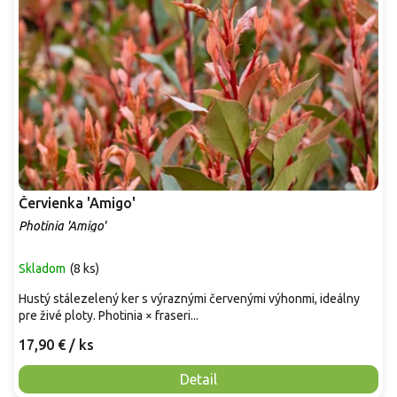
Červienka 'Amigo'
Photinia 'Amigo'
Skladom
(
8 ks
)
Hustý stálezelený ker s výraznými červenými výhonmi, ideálny
pre živé ploty. Photinia × fraseri...
17,90 €
/ ks
Detail