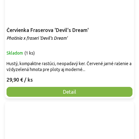
Červienka Fraserova 'Devil's Dream'
Photinia x fraseri 'Devil's Dream'
Skladom
(
1 ks
)
Hustý, kompaktne rastúci, neopadavý ker. Červené jarné rašenie a
vždyzelená hmota pre ploty aj moderné...
29,90 €
/ ks
Detail