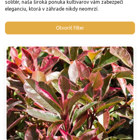
solitér, naša široká ponuka kultivarov vám zabezpečí
eleganciu, ktorá v záhrade nikdy neomrzí.
V
Otvoriť filter
ý
p
i
s
p
r
o
d
u
k
t
o
v