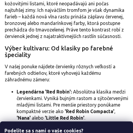
e
kožovitými listami, ktoré neopadávajú ani počas
p
najtuhšej zimy. Ich najväčším tromfom je však dynamika
r
farieb – každá nová vlna rastu prináša záplavu červenej,
v
k
bronzovej alebo mandarínkovej farby, ktorá postupne
y
prechádza do tmavozelenej. Práve tento kontrast robí z
v
červienok jednej z najatraktívnejších rastlín súčasnosti.
ý
p
Výber kultivaru: Od klasiky po farebné
i
špeciality
s
u
V našej ponuke nájdete červienky rôznych veľkostí a
farebných odtieňov, ktoré vyhovejú každému
záhradnému zámeru:
Legendárna 'Red Robin':
Absolútna klasika medzi
červienkami. Vyniká bujným rastom a sýtočervenými
mladými listami. Pre menšie priestory ponúkame
kompaktné verzie ako
'Red Robin Compacta'
,
'Nana'
alebo
'Little Red Robin'
.
Jedinečné farby:
Kultivar
'Pink Marble'
vás
Podelíte sa s nami o vaše cookies?
prekvapí svojimi panašovanými listami s ružovými a