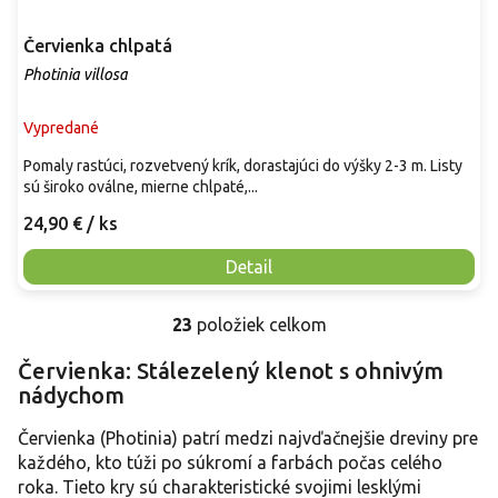
Červienka chlpatá
Photinia villosa
Vypredané
Pomaly rastúci, rozvetvený krík, dorastajúci do výšky 2-3 m. Listy
sú široko oválne, mierne chlpaté,...
24,90 €
/ ks
Detail
23
položiek celkom
O
v
Červienka: Stálezelený klenot s ohnivým
l
nádychom
á
d
a
Červienka (Photinia) patrí medzi najvďačnejšie dreviny pre
c
každého, kto túži po súkromí a farbách počas celého
i
roka. Tieto kry sú charakteristické svojimi lesklými