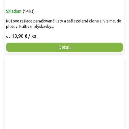
Skladom
(
14 ks
)
Ružovo rašiace panašované listy a stálezelená clona aj v zime, do
plotov. Kultivar blýskavky...
13,90 €
/ ks
od
Detail