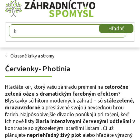
Prejsť
na
obsah
Hľadať
Okrasné kríky a stromy
Červienky- Photinia
Hľadáte ker, ktorý vašu záhradu premení na
celoročne
zelenú oázu s dramatickým farebným efektom
?
Blýskavky sú hitom moderných záhrad – sú
stálezelené,
mrazuvzdorné
a preslávené svojou nevšednou hrou
farieb. Najpôsobivejšie divadlo ponúkajú pri rašení, keď
ich nové listy
žiaria intenzívnymi červenými odtieňmi
v
kontraste so sýtozelenými staršími listami. Či už
plánujete
nepriehľadný živý plot
alebo hľadáte výrazný