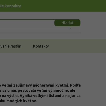
šie kontakty
Hľadať
anie rastlín
Kontakty
e veľmi zaujímavý nádhernými kvetmi. Podľa
 sa u nás pestovala veľmi výnimočne, ale
a výslní. Vyniká veľkými listami a na jar sa
laku modrých kvetov.