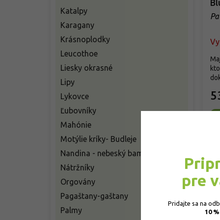
Bl
Katalpy
Pa
Karagany
Krásnoplodky
Vy
Leucothoe
Maj
Liesky okrasné
kto
dok
Lipy
5
Lykovce
Ľubovníky
Mahónie
Motýlie kríky- Budleje
Nandina - nebeský bambus
Prip
Nátržníky
pre 
Orgovány
Pagaštany-gaštany
Pridajte sa na od
Palmy
10 %