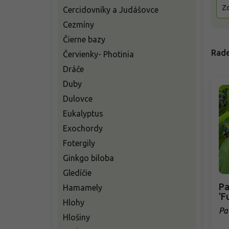
Zo
Cercidovníky a Judášovce
Cezmíny
Čierne bazy
Rade
Červienky- Photinia
Dráče
Duby
Dulovce
Eukalyptus
Exochordy
Fotergily
Ginkgo biloba
Gledíčie
Pa
Hamamely
'F
Hlohy
Pa
Hlošiny