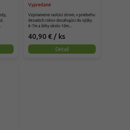
Vypredané
sty,
Vzpriamene rastúci strom, v priebehu
st.
desiatich rokov dosahujúci do výšky
.
6-7m a šírky okolo 10m....
40,90 €
/ ks
Detail