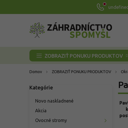
Prejsť
undefine
na
obsah
ZOBRAZIŤ PONUKU PRODUKTOV
Domov
ZOBRAZIŤ PONUKU PRODUKTOV
Okr
B
Pa
Kategórie
Preskočiť
o
kategórie
č
n
Novo naskladnené
Pav
ý
k
Akcia
p
pos
a
Ovocné stromy
n