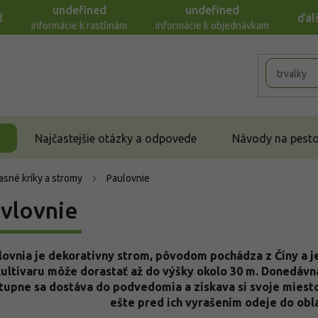
undefined
undefined
d
ďal
informácie k rastlinám
informácie k objednávkam
Najčastejšie otázky a odpovede
Návody na pestov
asné kríky a stromy
Paulovnie
vlovnie
lovnia je dekoratívny strom, pôvodom pochádza z Číny a j
ultivaru môže dorastať až do výšky okolo 30 m. Donedávna
tupne sa dostáva do podvedomia a získava si svoje miesto n
ešte pred ich vyrašením odeje do ob