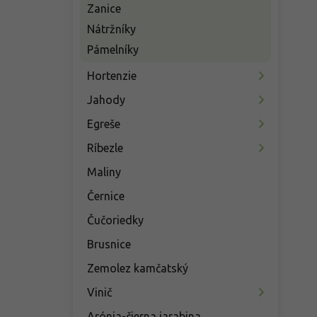
Zanice
Nátržníky
Pámelníky
Hortenzie
Jahody
Egreše
Ríbezle
Maliny
Černice
Čučoriedky
Brusnice
Zemolez kamčatský
Vinič
Arónia-čierna jarabina