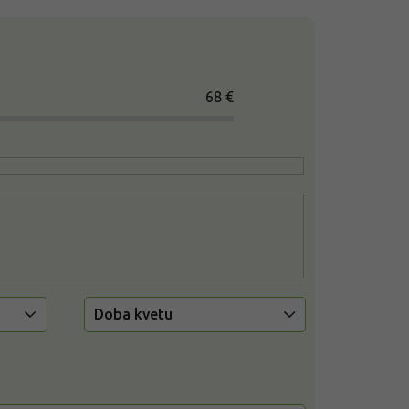
68
€
Doba kvetu