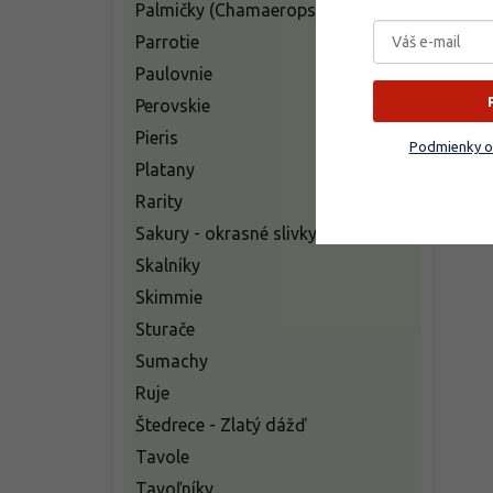
Palmičky (Chamaerops)
Parrotie
Paulovnie
Perovskie
Pieris
Podmienky o
Platany
Rarity
Sakury - okrasné slivky
Skalníky
Skimmie
Sturače
Sumachy
Ruje
Štedrece - Zlatý dážď
Tavole
Tavoľníky