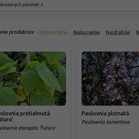
brazených položiek:
5
nie produktov
Odporúčame
Najlacnejšie
Najdrahšie
N
ulovnia pretiahnutá
Paulovnia plstnatá
uturo'
Paulownia tomentosa
ulownia elongata 'Futuro'