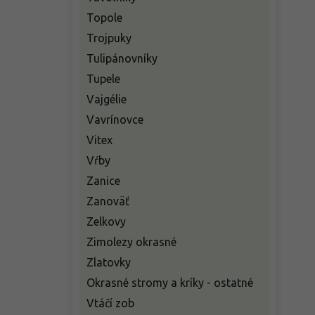
Topole
Trojpuky
Tulipánovníky
Tupele
Vajgélie
Vavrínovce
Vitex
Vŕby
Zanice
Zanoväť
Zelkovy
Zimolezy okrasné
Zlatovky
Okrasné stromy a kríky - ostatné
Vtáčí zob