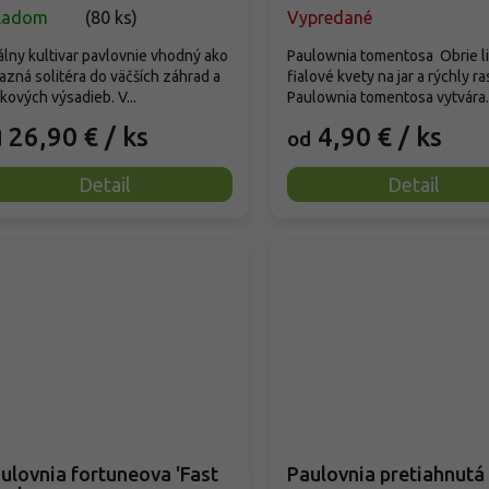
ladom
(
80 ks
)
Vypredané
álny kultivar pavlovnie vhodný ako
Paulownia tomentosa Obrie li
azná solitéra do väčších záhrad a
fialové kvety na jar a rýchly ra
kových výsadieb. V...
Paulownia tomentosa vytvára..
26,90 €
/ ks
4,90 €
/ ks
d
od
Detail
Detail
ulovnia fortuneova 'Fast
Paulovnia pretiahnutá