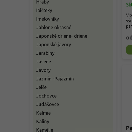
Hraby
Sk
Ibišteky
Vit
Imelovníky
výr
par
Jablone okrasné
Japonské driene- driene
o
Japonské javory
Jarabiny
Jasene
Javory
Jazmín -Pajazmín
Jelše
Jochovce
Judášovce
Kalmie
Kaliny
Pa
Kamélie