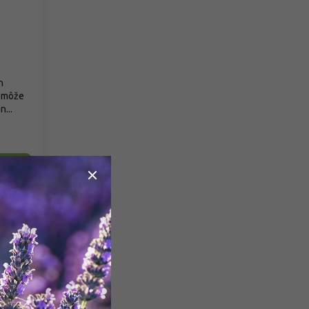
h
ý môže
...