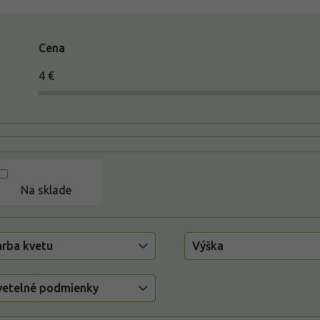
Cena
4
€
Na sklade
arba kvetu
Výška
vetelné podmienky