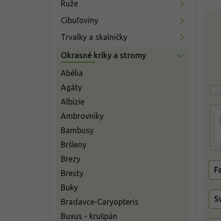
Ruže
e
V
l
Cibuľoviny
ý
p
Trvalky a skalničky
i
Okrasné kríky a stromy
s
p
Abélia
r
Agáty
o
d
Albízie
u
Ambrovníky
k
Bambusy
t
o
Bršleny
v
Brezy
F
Bresty
Buky
S
Bradavce-Caryopteris
Buxus - krušpán