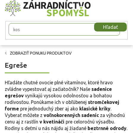
Prejsť
na
obsah
Hľadať
ZOBRAZIŤ PONUKU PRODUKTOV
Egreše
Hľadáte chutné ovocie plné vitamínov, ktoré hravo
zvládne vypestovať aj začiatočník? Naše
sadenice
egrešov
vynikajú vysokou odolnosťou a bohatou
rodivosťou. Ponúkame ich v obľúbenej
stromčekovej
forme
pre jednoduchý zber aj ako
klasické kríky
.
Vyberať môžete z
voľnokorenných sadeníc
za výhodnú
cenu aj z rastlín
v kvetináči
pre celoročnú výsadbu.
Rodiny s deťmi u nás nájdu aj žiadané
beztrnné odrody
.