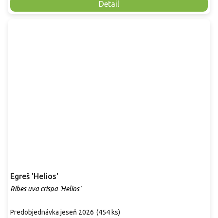
Detail
Egreš 'Helios'
Ribes uva crispa 'Helios'
Predobjednávka jeseň 2026
(
454 ks
)