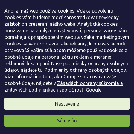
Áno, aj náš web používa cookies. Vďaka povoleniu
Egreš 'Rixanta'
cookies vám budeme môcť sprostredkovať nevšedný
Ribes uva crispa 'Rixanta'
zážitok pri prezeraní nášho webu. Analytické cookies
používame na analýzu návštevnosti, personalizačné nám
Predobjednávka jeseň 2026
(
484 ks
)
pomáhajú s prispôsobením webu a vďaka marketingovým
cookies sa vám zobrazia také reklamy, ktoré vás nebudú
Odroda z Nemecka je žltoplodá, s veľmi dobrým výnosom a
otravovať.S vaším súhlasom môžeme používať cookies a
všestranným využitím. Rastie stredne silno až...
osobné údaje na personalizáciu reklám a meranie
8,90 €
/ ks
reklamných kampaní. Naše podmienky ochrany osobných
údajov nájdete tu:
Podmienky ochrany osobných údajov.
Detail
Viac informácií o tom, ako Google spracováva vaše
osobné údaje, nájdete v
Zásadách ochrany súkromia a
zmluvných podmienkach spoločnosti Google.
Nastavenie
Súhlasím
Pripravili sme pre vás darček