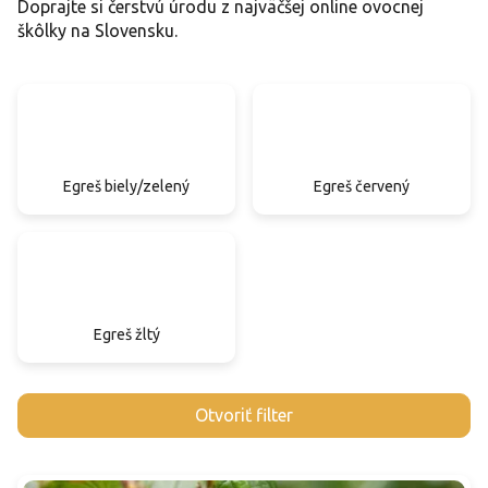
Doprajte si čerstvú úrodu z najväčšej online ovocnej
škôlky na Slovensku.
Egreš biely/zelený
Egreš červený
Egreš žltý
V
Otvoriť filter
ý
p
i