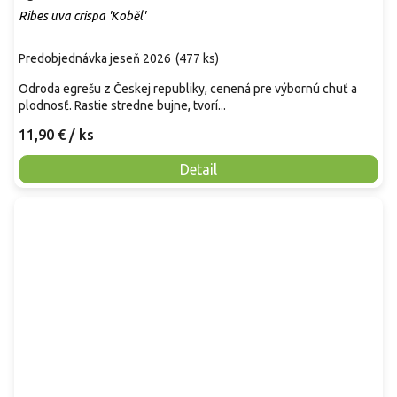
Ribes uva crispa 'Koběl'
Predobjednávka jeseň 2026
(
477 ks
)
Odroda egrešu z Českej republiky, cenená pre výbornú chuť a
plodnosť. Rastie stredne bujne, tvorí...
11,90 €
/ ks
Detail