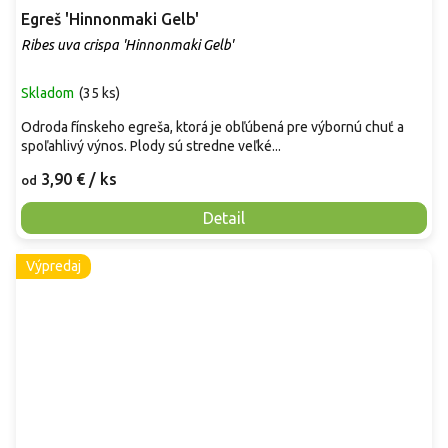
Egreš 'Hinnonmaki Gelb'
Ribes uva crispa 'Hinnonmaki Gelb'
Skladom
(
35 ks
)
Odroda fínskeho egreša, ktorá je obľúbená pre výbornú chuť a
spoľahlivý výnos. Plody sú stredne veľké...
3,90 €
/ ks
od
Detail
Výpredaj