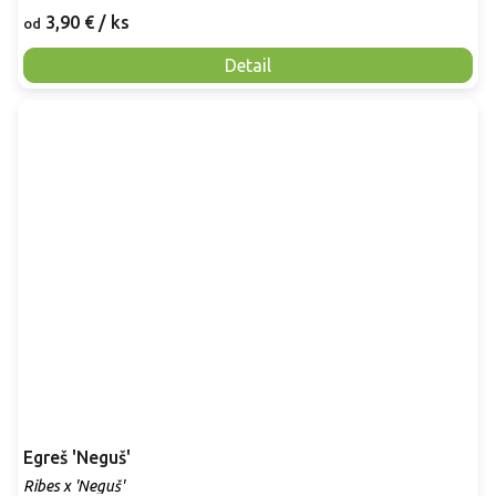
3,90 €
/ ks
od
Detail
Egreš 'Neguš'
Ribes x 'Neguš'