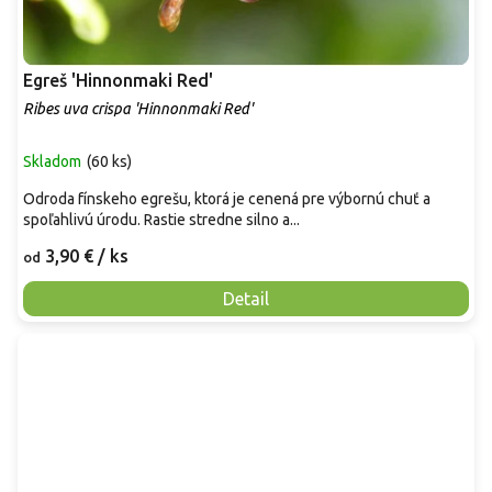
Egreš 'Hinnonmaki Red'
Ribes uva crispa 'Hinnonmaki Red'
Skladom
(
60 ks
)
Odroda fínskeho egrešu, ktorá je cenená pre výbornú chuť a
spoľahlivú úrodu. Rastie stredne silno a...
3,90 €
/ ks
od
Detail