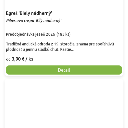
Egreš 'Biely nádherný'
Ribes uva crispa 'Bílý nádherný'
Predobjednávka jeseň 2026
(
185 ks
)
Tradičná anglická odroda z 19. storočia, známa pre spoľahlivú
plodnosť a jemnú sladkú chuť. Rastie...
3,90 €
/ ks
od
Detail