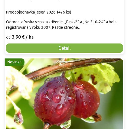
Predobjednávka jeseň 2026
(
476 ks
)
Odroda z Ruska vznikla krížením „Pink‑2“ a „No.310‑24“ a bola
registrovaná v roku 2007. Rastie stredne...
3,90 €
/ ks
od
Detail
Novinka