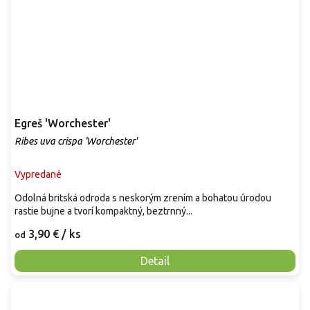
Egreš 'Worchester'
Ribes uva crispa 'Worchester'
Vypredané
Odolná britská odroda s neskorým zrením a bohatou úrodou
rastie bujne a tvorí kompaktný, beztrnný...
3,90 €
/ ks
od
Detail