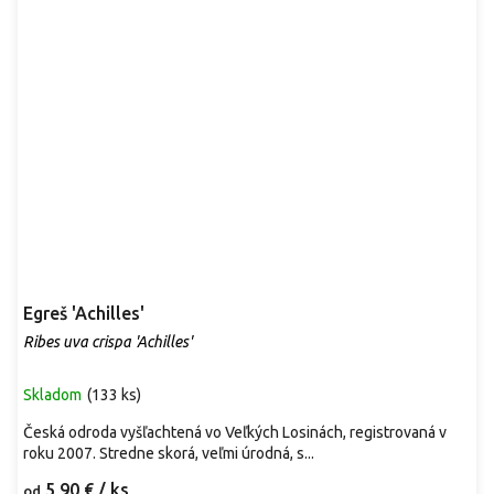
Egreš 'Achilles'
Ribes uva crispa 'Achilles'
Skladom
(
133 ks
)
Česká odroda vyšľachtená vo Veľkých Losinách, registrovaná v
roku 2007. Stredne skorá, veľmi úrodná, s...
5,90 €
/ ks
od