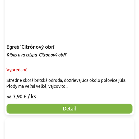
Egreš 'Citrónový obrí'
Ribes uva crispa 'Citronový obří'
Vypredané
Stredne skorá britská odroda, dozrievajúca okolo polovice júla.
Plody má veľmi veľké, vajcovito...
3,90 €
/ ks
od
Detail