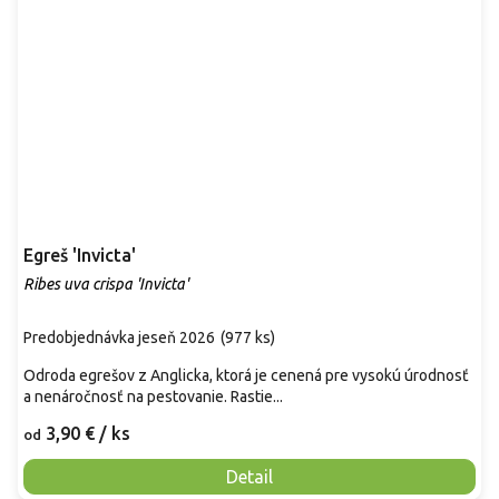
Egreš 'Invicta'
Ribes uva crispa 'Invicta'
Predobjednávka jeseň 2026
(
977 ks
)
Odroda egrešov z Anglicka, ktorá je cenená pre vysokú úrodnosť
a nenáročnosť na pestovanie. Rastie...
3,90 €
/ ks
od
Detail