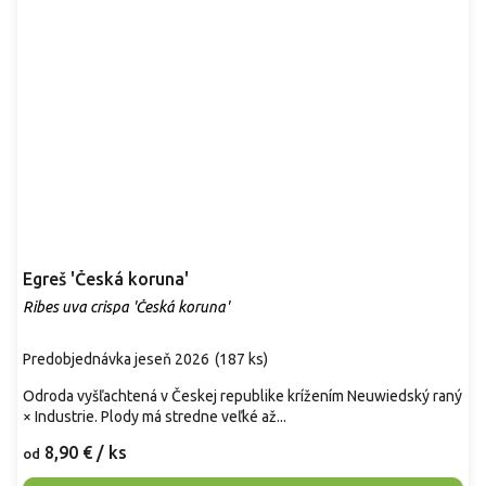
Egreš 'Česká koruna'
Ribes uva crispa 'Česká koruna'
Predobjednávka jeseň 2026
(
187 ks
)
Odroda vyšľachtená v Českej republike krížením Neuwiedský raný
× Industrie. Plody má stredne veľké až...
8,90 €
/ ks
od