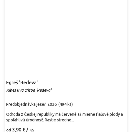
Egreš 'Redeva'
Ribes uva crispa 'Redeva'
Predobjednávka jeseň 2026
(
494 ks
)
Odroda z Českej republiky má červené až mierne fialové plody a
spoľahlivú úrodnosť. Rastie stredne...
3,90 €
/ ks
od