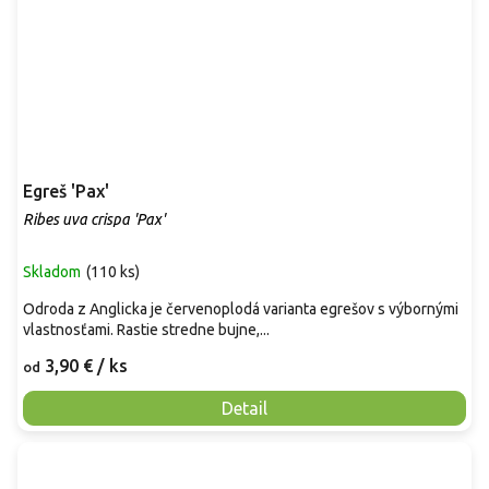
Egreš 'Pax'
Ribes uva crispa 'Pax'
Skladom
(
110 ks
)
Odroda z Anglicka je červenoplodá varianta egrešov s výbornými
vlastnosťami. Rastie stredne bujne,...
3,90 €
/ ks
od
Detail