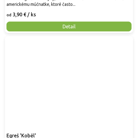
americkému múčnatke, ktoré často...
3,90 €
/ ks
od
Detail
Egreš 'Koběl'