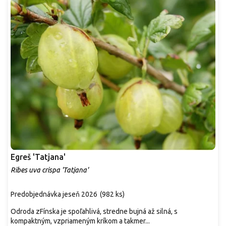
s
p
r
o
d
u
k
t
o
v
Egreš 'Tatjana'
Ribes uva crispa 'Tatjana'
Predobjednávka jeseň 2026
(
982 ks
)
Odroda zFínska je spoľahlivá, stredne bujná až silná, s
kompaktným, vzpriameným kríkom a takmer...