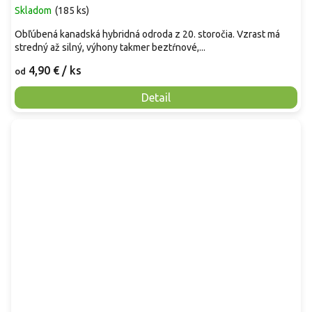
Skladom
(
185 ks
)
Obľúbená kanadská hybridná odroda z 20. storočia. Vzrast má
stredný až silný, výhony takmer beztŕnové,...
4,90 €
/ ks
od
Detail