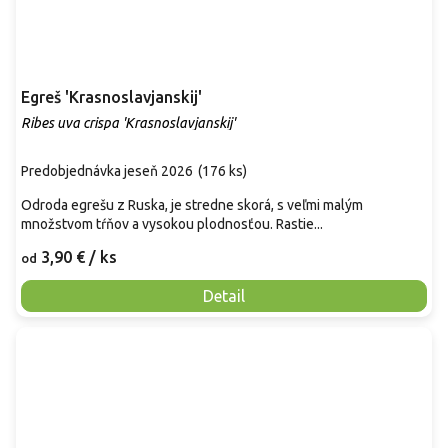
Egreš 'Krasnoslavjanskij'
Ribes uva crispa 'Krasnoslavjanskij'
Predobjednávka jeseň 2026
(
176 ks
)
Odroda egrešu z Ruska, je stredne skorá, s veľmi malým
množstvom tŕňov a vysokou plodnosťou. Rastie...
3,90 €
/ ks
od
Detail