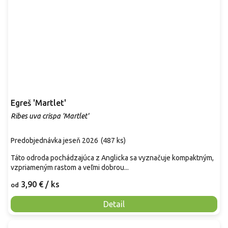
Egreš 'Martlet'
Ribes uva crispa 'Martlet'
Predobjednávka jeseň 2026
(
487 ks
)
Táto odroda pochádzajúca z Anglicka sa vyznačuje kompaktným,
vzpriameným rastom a veľmi dobrou...
3,90 €
/ ks
od
Detail