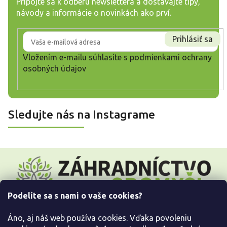
Pripojte sa k odberu newslettera a dostávajte tipy,
návody a informácie o novinkách ako prví.
Prihlásiť sa
Vložením e-mailu súhlasíte s
podmienkami ochrany
osobných údajov
Sledujte nás na Instagrame
Z
á
p
ä
Podelíte sa s nami o vaše cookies?
t
i
Áno, aj náš web používa cookies. Vďaka povoleniu
e