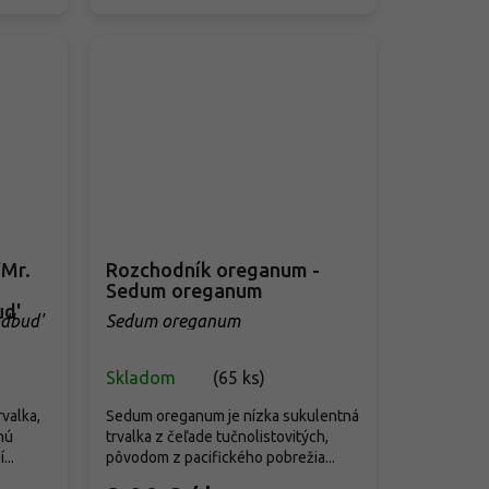
'Mr.
Rozchodník oreganum -
Sedum oreganum
ud'
odbud'
Sedum oreganum
Skladom
(
65 ks
)
rvalka,
Sedum oreganum je nízka sukulentná
nú
trvalka z čeľade tučnolistovitých,
...
pôvodom z pacifického pobrežia...