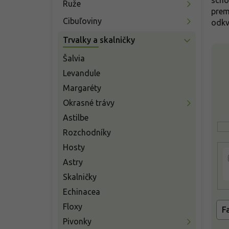
scho
Ruže
e
prem
l
Cibuľoviny
odkv
Trvalky a skalničky
V
Šalvia
ý
p
Levandule
i
Margaréty
s
Okrasné trávy
p
r
Astilbe
o
Rozchodníky
d
Hosty
u
k
Astry
t
Skalničky
o
Echinacea
v
Floxy
F
Pivonky