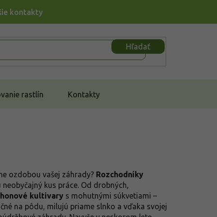
šie kontakty
Hľadať
anie rastlín
Kontakty
stane ozdobou vašej záhrady?
Rozchodníky
ú neobyčajný kus práce. Od drobných,
honové kultivary
s mohutnými súkvetiami –
čné na pôdu, milujú priame slnko a vďaka svojej