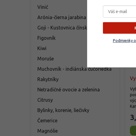
Vinič
Arónia-čierna jarabina
Goji - Kustovnica čínska
Figovník
Podmienky o
Ro
Kiwi
Se
Moruše
Se
Muchovník - indiánska čučoriedka
Vy
Rakytníky
Vyt
Netradičné ovocie a zelenina
poc
Citrusy
výc
Kam
Bylinky, korenie, liečivky
3
Čemerice
Magnólie