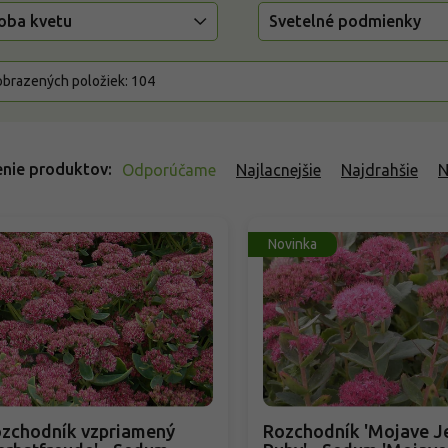
oba kvetu
Svetelné podmienky
brazených položiek:
104
nie produktov
Odporúčame
Najlacnejšie
Najdrahšie
N
Novinka
zchodník vzpriamený
Rozchodník 'Mojave J