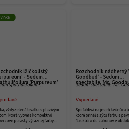
vinka
zchodník lžičkolistý
Rozchodník nádherný 
urpureum' - Sedum
Goodbud' - Sedum
athulifolium 'Purpureum'
spectabile 'Mr. Goodb
dum spathulifolium
Sedum spectabile 'Mr. Go
urpureum'
predané
Vypredané
ka, vždyzelená trvalka s plazivým
Spoľahlivá na jeseň kvitnúca t
tom, ktorá vytvára kompaktné
ktorá prináša sýtu farbu a pev
ercové porasty výraznej farby....
štruktúru do záhonov v období