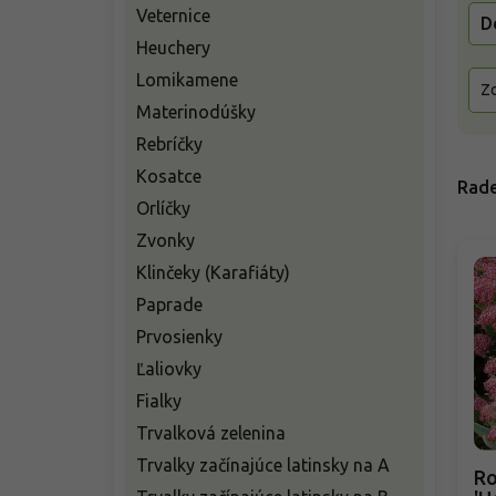
Veternice
D
Heuchery
Lomikamene
Zo
Materinodúšky
Rebríčky
Kosatce
Rade
Orlíčky
Zvonky
Klinčeky (Karafiáty)
Paprade
Prvosienky
Ľaliovky
Fialky
Trvalková zelenina
Trvalky začínajúce latinsky na A
Ro