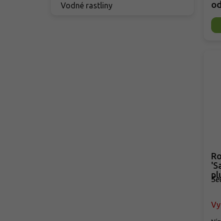
o
Vodné rastliny
Ro
'S
pl
Se
Vy