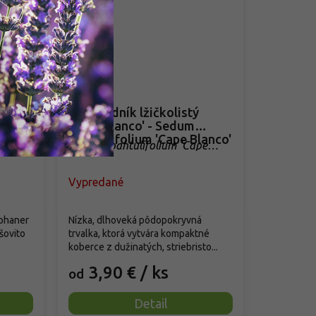
ný
Rozchodník lžičkolistý
ld'
'Cape Blanco' - Sedum
spathulifolium 'Cape Blanco'
Sedum spahtulifolium 'Cape
Blanco'
Vypredané
phaner
Nízka, dlhoveká pôdopokryvná
šovito
trvalka, ktorá vytvára kompaktné
koberce z dužinatých, striebristo...
3,90 €
/ ks
od
Detail