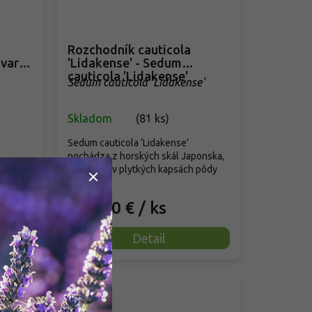
Rozchodník cauticola
var.
'Lidakense' - Sedum
cauticola 'Lidakense'
Sedum cauticola 'Lidakense'
Skladom
(
81 ks
)
Sedum cauticola ‘Lidakense’
pochádza z horských skál Japonska,
Európy,
kde rastie v plytkých kapsách pôdy
. V...
na...
3,90 €
/ ks
od
Detail