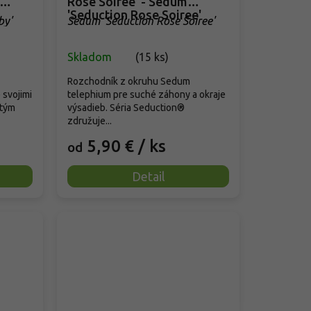
Rose Soiree' - Sedum
'Seduction Rose Soiree'
by'
Sedum 'Seduction Rose Soiree'
Skladom
(
15 ks
)
Rozchodník z okruhu Sedum
 svojimi
telephium pre suché záhony a okraje
atým
výsadieb. Séria Seduction®
združuje...
5,90 €
/ ks
od
Detail