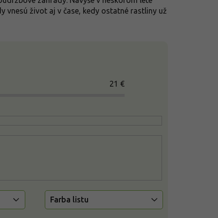
oúdržbové záhrady. Navyše v neskorom lete
 vnesú život aj v čase, kedy ostatné rastliny už
21
€
Farba listu