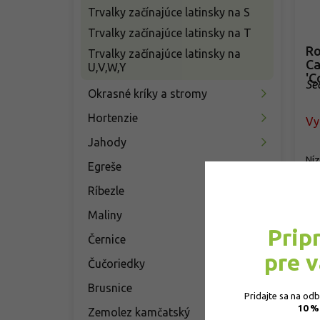
Trvalky začínajúce latinsky na S
Trvalky začínajúce latinsky na T
Ro
Trvalky začínajúce latinsky na
Ca
U,V,W,Y
'C
Se
Okrasné kríky a stromy
Hortenzie
Vy
Jahody
Níz
Egreše
kto
far
Ríbezle
3
Maliny
Prip
Černice
pre 
Čučoriedky
Brusnice
Pridajte sa na od
10 %
Zemolez kamčatský