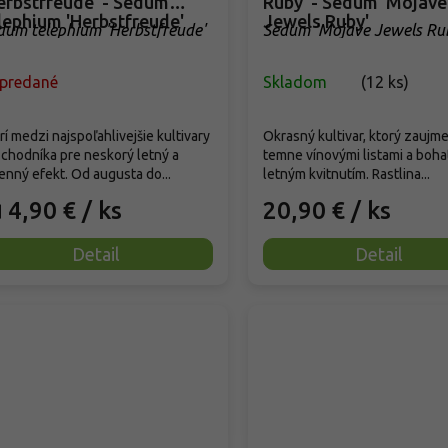
erbstfreude' - Sedum
Ruby' - Sedum 'Mojave
lephium 'Herbstfreude'
Jewels Ruby'
dum telephium 'Herbstfreude'
Sedum 'Mojave Jewels Ru
predané
Skladom
(
12 ks
)
rí medzi najspoľahlivejšie kultivary
Okrasný kultivar, ktorý zaujme
chodníka pre neskorý letný a
temne vínovými listami a boh
enný efekt. Od augusta do...
letným kvitnutím. Rastlina...
4,90 €
/ ks
20,90 €
/ ks
d
Detail
Detail