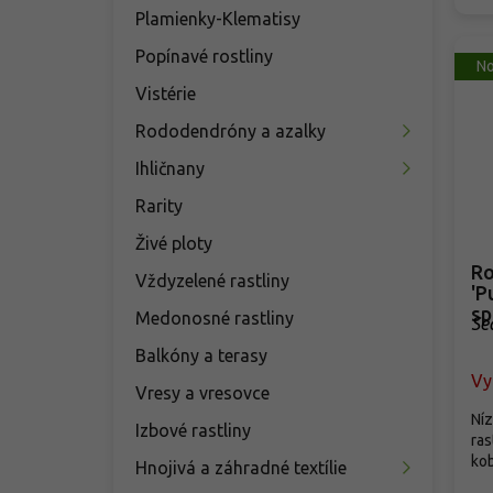
Plamienky-Klematisy
Popínavé rostliny
No
Vistérie
Rododendróny a azalky
Ihličnany
Rarity
Živé ploty
Ro
Vždyzelené rastliny
'P
sp
Medonosné rastliny
Se
'P
Balkóny a terasy
Vy
Vresy a vresovce
Níz
Izbové rastliny
ras
kob
Hnojivá a záhradné textílie