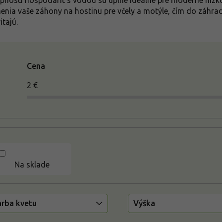
pnosti hospodáriť s vodou sú úplne ideálne pre moderné nízk
enia vaše záhony na hostinu pre včely a motýle, čím do záhrady
itajú.
Cena
2
€
Na sklade
arba kvetu
Výška