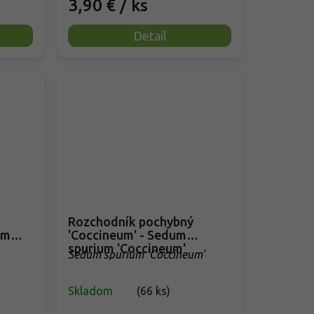
3,90 €
/ ks
Detail
Rozchodník pochybný
um
'Coccineum' - Sedum
spurium 'Coccineum'
Sedum spurium 'Coccineum'
Skladom
(
66 ks
)