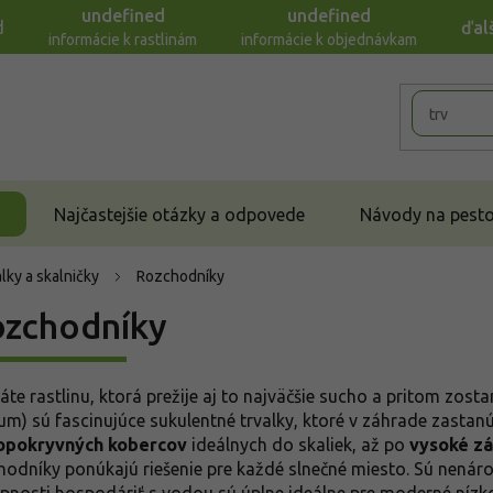
undefined
undefined
d
ďal
informácie k rastlinám
informácie k objednávkam
Najčastejšie otázky a odpovede
Návody na pestov
lky a skalničky
Rozchodníky
zchodníky
áte rastlinu, ktorá prežije aj to najväčšie sucho a pritom zo
um) sú fascinujúce sukulentné trvalky, ktoré v záhrade zastan
opokryvných kobercov
ideálnych do skaliek, až po
vysoké zá
hodníky ponúkajú riešenie pre každé slnečné miesto. Sú nenáro