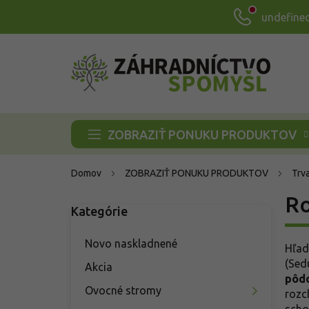
Prejsť
undefine
na
obsah
ZOBRAZIŤ PONUKU PRODUKTOV
Domov
ZOBRAZIŤ PONUKU PRODUKTOV
Trva
B
Ro
Kategórie
Preskočiť
o
kategórie
č
n
Novo naskladnené
Hľad
ý
(Sed
Akcia
p
pôd
a
Ovocné stromy
rozc
n