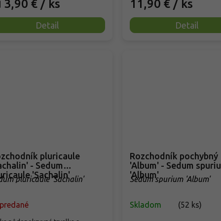
3,90 €
/ ks
11,90 €
/ ks
d
Detail
Detail
zchodník pluricaule
Rozchodník pochybný
achalin' - Sedum
'Album' - Sedum spuri
uricaule 'Sachalin'
'Album'
dum pluricaule 'Sachalin'
Sedum spurium 'Album'
predané
Skladom
(
52 ks
)