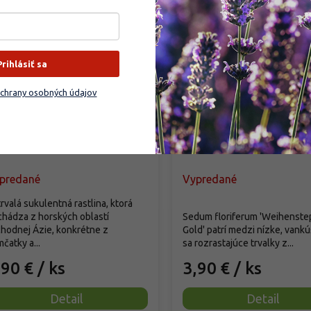
Prihlásiť sa
chrany osobných údajov
zchodník kamčatský -
Rozchodník kvetonos
dum kamtschaticum
'Weichenstephaner Go
dum kamtschaticum
Sedum floriferum
'Weichenstephaner Gold'
predané
Vypredané
rvalá sukulentná rastlina, ktorá
hádza z horských oblastí
Sedum floriferum 'Weihenste
hodnej Ázie, konkrétne z
Gold' patrí medzi nízke, vankú
čatky a...
sa rozrastajúce trvalky z...
,90 €
/ ks
3,90 €
/ ks
Detail
Detail