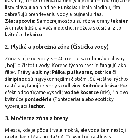
p
Rastliny, ktoré korenia na dne (v hĺbke 40 – 100 cm) a ich
i
listy plávajú na hladine.
Funkcia:
Tienia hladinu, čím
s
zabraňujú prehrievaniu vody a bujneniu rias.
u
Zástupcovia:
Samozrejmosťou sú rôzne druhy
leknien
.
Ak máte hlbšiu a väčšiu plochu, môžete skúsiť aj žlto
kvitnúcu
leknicu
.
2. Plytká a pobrežná zóna (Čistička vody)
Zóna s hĺbkou vody 5 – 40 cm. Tu sa odohráva hlavný
„boj“ o čistotu vody. Korene týchto rastlín fungujú ako
filter.
Trávy a sitiny:
Pálka
,
puškvorec
,
ostrica
či
škripinec
sú najvýkonnejšími čističmi. Sú vitálne, rýchlo
rastú a vyťahujú z vody škodliviny.
Kvitnúca krása:
Pre
efekt odporúčame vysadiť
vodné kosatce
(Iris), fialovo
kvitnúce
pontedérie
(Pontederia) alebo exoticky
vyzerajúci
šachor
.
3. Močiarna zóna a brehy
Miesta, kde je pôda trvale mokrá, ale voda tam nestojí
(alebo len občas pri daždi). Tu vyniknú rastliny s