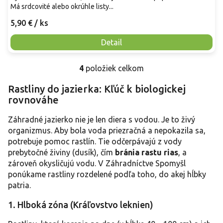
Má srdcovité alebo okrúhle listy...
5,90 €
/ ks
Detail
4
položiek celkom
O
v
Rastliny do jazierka: Kľúč k biologickej
l
rovnováhe
á
d
a
Záhradné jazierko nie je len diera s vodou. Je to živý
c
organizmus. Aby bola voda priezračná a nepokazila sa,
i
potrebuje pomoc rastlín. Tie odčerpávajú z vody
e
prebytočné živiny (dusík), čím
bránia rastu rias
, a
p
zároveň okysličujú vodu. V Záhradníctve Spomyšl
r
ponúkame rastliny rozdelené podľa toho, do akej hĺbky
v
k
patria.
y
v
1. Hlboká zóna (Kráľovstvo leknien)
ý