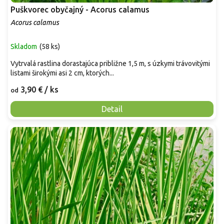
Puškvorec obyčajný - Acorus calamus
Acorus calamus
Skladom
(
58 ks
)
Vytrvalá rastlina dorastajúca približne 1,5 m, s úzkymi trávovitými
listami širokými asi 2 cm, ktorých...
3,90 €
/ ks
od
Detail