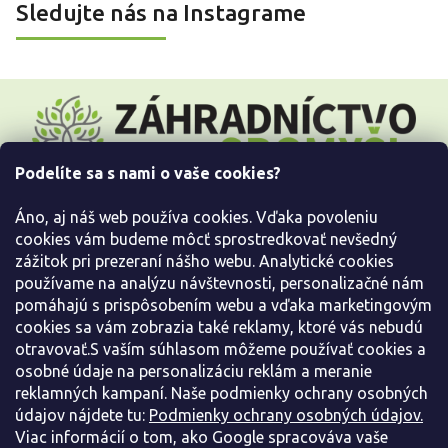
Sledujte nás na Instagrame
Z
á
p
ä
Podelíte sa s nami o vaše cookies?
t
i
Áno, aj náš web používa cookies. Vďaka povoleniu
e
cookies vám budeme môcť sprostredkovať nevšedný
Všetko o nákupe
zážitok pri prezeraní nášho webu. Analytické cookies
používame na analýzu návštevnosti, personalizačné nám
pomáhajú s prispôsobením webu a vďaka marketingovým
Informácie pre Vás
cookies sa vám zobrazia také reklamy, ktoré vás nebudú
otravovať.S vaším súhlasom môžeme používať cookies a
Kontaktujte nás
osobné údaje na personalizáciu reklám a meranie
reklamných kampaní. Naše podmienky ochrany osobných
údajov nájdete tu:
Podmienky ochrany osobných údajov.
Viac informácií o tom, ako Google spracováva vaše