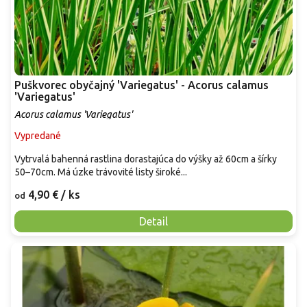
Puškvorec obyčajný 'Variegatus' - Acorus calamus
'Variegatus'
Acorus calamus 'Variegatus'
Vypredané
Vytrvalá bahenná rastlina dorastajúca do výšky až 60cm a šírky
50–70cm. Má úzke trávovité listy široké...
4,90 €
/ ks
od
Detail