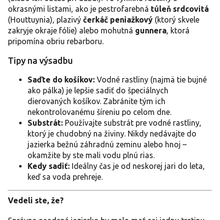
okrasnými listami, ako je pestrofarebná
túleň srdcovitá
(Houttuynia), plazivý
čerkáč peniažkový
(ktorý skvele
zakryje okraje fólie) alebo mohutná
gunnera
, ktorá
pripomína obriu rebarboru.
Tipy na výsadbu
Saďte do košíkov:
Vodné rastliny (najmä tie bujné
ako pálka) je lepšie sadiť do špeciálnych
dierovaných košíkov. Zabránite tým ich
nekontrolovanému šíreniu po celom dne.
Substrát:
Používajte substrát pre vodné rastliny,
ktorý je chudobný na živiny. Nikdy nedávajte do
jazierka bežnú záhradnú zeminu alebo hnoj –
okamžite by ste mali vodu plnú rias.
Kedy sadiť:
Ideálny čas je od neskorej jari do leta,
keď sa voda prehreje.
Vedeli ste, že?