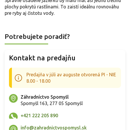
Správne osadené jazierko by malo mať asi jednu tretinu
plochy pokrytú rastlinami. To zaistí ideálnu rovnováhu
pre ryby aj čistotu vody.
Potrebujete poradiť?
Kontakt na predajňu
Predajňa v júli av auguste otvorená PI - NIE
8.00 - 18.00
Záhradníctvo Spomyšl
Spomyšl 163, 277 05 Spomyšl
+421 222 205 890
info@zahradnictvospomysl.sk