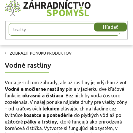
Prejsť
na
obsah
Hľadať
ZOBRAZIŤ PONUKU PRODUKTOV
Vodné rastliny
Voda je srdcom záhrady, ale až rastliny jej vdýchnu život.
Vodné a močiarne rastliny
plnia v jazierku dve kľúčové
funkcie:
okrasnú a čistiacu
. Bez nich by voda čoskoro
zozelenala. V našej ponuke nájdete druhy pre všetky zóny
– od kráľovských
leknien
plávajúcich na hladine cez
kvitnúce
kosatce a pontedérie
do plytkých vôd až po
užitočné
pálky a trstiny
, ktoré fungujú ako prirodzená
koreňová čistička. Vytvorte si fungujúci ekosystém, v