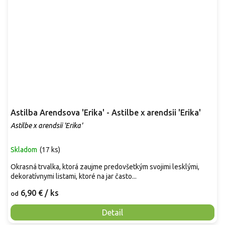
Astilba Arendsova 'Erika' - Astilbe x arendsii 'Erika'
Astilbe x arendsii 'Erika'
Skladom
(
17 ks
)
Okrasná trvalka, ktorá zaujme predovšetkým svojimi lesklými,
dekoratívnymi listami, ktoré na jar často...
6,90 €
/ ks
od
Detail