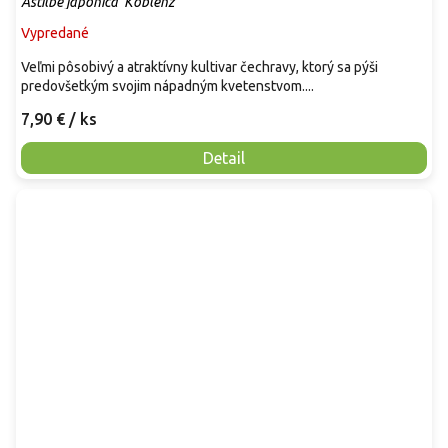
Astilbe japonica 'Koblenz'
Vypredané
Veľmi pôsobivý a atraktívny kultivar čechravy, ktorý sa pýši
predovšetkým svojim nápadným kvetenstvom....
7,90 €
/ ks
Detail