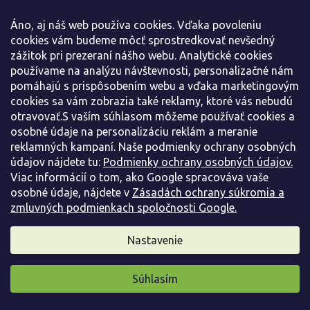
Novinka
Áno, aj náš web používa cookies. Vďaka povoleniu
cookies vám budeme môcť sprostredkovať nevšedný
zážitok pri prezeraní nášho webu. Analytické cookies
používame na analýzu návštevnosti, personalizačné nám
pomáhajú s prispôsobením webu a vďaka marketingovým
cookies sa vám zobrazia také reklamy, ktoré vás nebudú
otravovať.S vaším súhlasom môžeme používať cookies a
osobné údaje na personalizáciu reklám a meranie
reklamných kampaní. Naše podmienky ochrany osobných
údajov nájdete tu:
Podmienky ochrany osobných údajov.
Viac informácií o tom, ako Google spracováva vaše
osobné údaje, nájdete v
Zásadách ochrany súkromia a
zmluvných podmienkach spoločnosti Google.
Astilba Arendsova 'Astary Light Rose' - Astilbe
arendsii 'Astary Light Rose'
Nastavenie
Astilbe arendsii 'Astary Light Rose'
Vypredané
Súhlasím
Pripravili sme pre vás darček
Nadýchané, jemne ružové laty kvetov vyrastajúce nad bronzovo