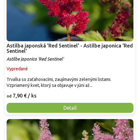
Astilba japonská 'Red Sentinel' - Astilbe japonica 'Red
Sentinel'
Astilbe japonica 'Red Sentinel'
Vypredané
Trvalka so zaťahovacími, zaujímavými zelenými listami.
Vzpriamený kvet, ktorý sa objavuje v júni až...
7,90 €
/ ks
od
Detail