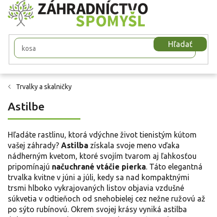
Prejsť
na
obsah
Hľadať
Trvalky a skalničky
Astilbe
Hľadáte rastlinu, ktorá vdýchne život tienistým kútom
vašej záhrady?
Astilba
získala svoje meno vďaka
nádherným kvetom, ktoré svojím tvarom aj ľahkosťou
pripomínajú
načuchrané vtáčie pierka
. Táto elegantná
trvalka kvitne v júni a júli, kedy sa nad kompaktnými
trsmi hlboko vykrajovaných listov objavia vzdušné
súkvetia v odtieňoch od snehobielej cez nežne ružovú až
po sýto rubínovú. Okrem svojej krásy vyniká astilba