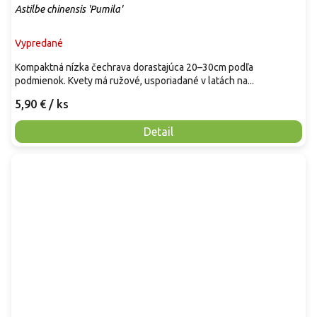
Astilbe chinensis 'Pumila'
Vypredané
Kompaktná nízka čechrava dorastajúca 20–30cm podľa
podmienok. Kvety má ružové, usporiadané v latách na...
5,90 €
/ ks
Detail