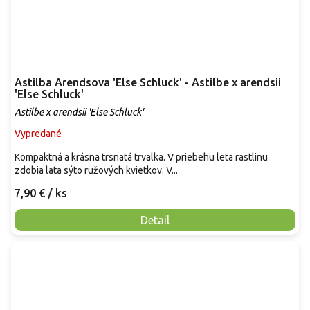
Astilba Arendsova 'Else Schluck' - Astilbe x arendsii
'Else Schluck'
Astilbe x arendsii 'Else Schluck'
Vypredané
Kompaktná a krásna trsnatá trvalka. V priebehu leta rastlinu
zdobia lata sýto ružových kvietkov. V...
7,90 €
/ ks
Detail