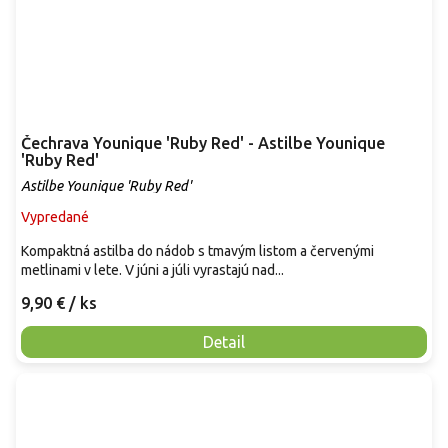
Čechrava Younique 'Ruby Red' - Astilbe Younique
'Ruby Red'
Astilbe Younique 'Ruby Red'
Vypredané
Kompaktná astilba do nádob s tmavým listom a červenými
metlinami v lete. V júni a júli vyrastajú nad...
9,90 €
/ ks
Detail