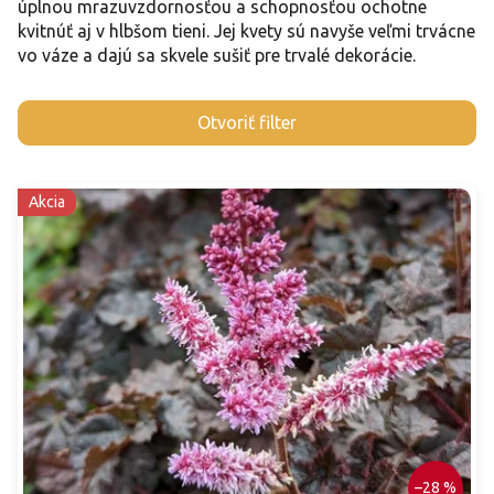
úplnou mrazuvzdornosťou a schopnosťou ochotne
kvitnúť aj v hlbšom tieni. Jej kvety sú navyše veľmi trvácne
vo váze a dajú sa skvele sušiť pre trvalé dekorácie.
V
Otvoriť filter
ý
p
i
Akcia
s
p
r
o
d
u
k
t
o
v
–28 %