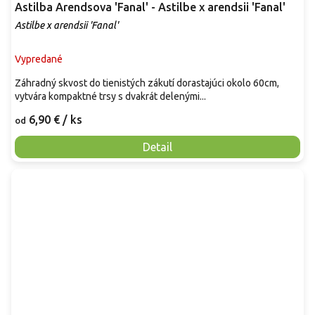
Astilba Arendsova 'Fanal' - Astilbe x arendsii 'Fanal'
Astilbe x arendsii 'Fanal'
Vypredané
Záhradný skvost do tienistých zákutí dorastajúci okolo 60cm,
vytvára kompaktné trsy s dvakrát delenými...
6,90 €
/ ks
od
Detail