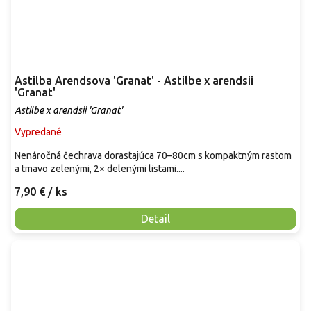
Astilba Arendsova 'Granat' - Astilbe x arendsii
'Granat'
Astilbe x arendsii 'Granat'
Vypredané
Nenáročná čechrava dorastajúca 70–80cm s kompaktným rastom
a tmavo zelenými, 2× delenými listami....
7,90 €
/ ks
Detail