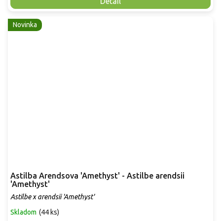
Detail
Novinka
Astilba Arendsova 'Amethyst' - Astilbe arendsii
'Amethyst'
Astilbe x arendsii 'Amethyst'
Skladom
(
44 ks
)