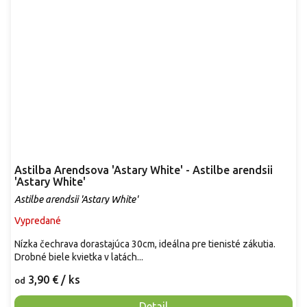
Astilba Arendsova 'Astary White' - Astilbe arendsii
'Astary White'
Astilbe arendsii 'Astary White'
Vypredané
Nízka čechrava dorastajúca 30cm, ideálna pre tienisté zákutia.
Drobné biele kvietka v latách...
3,90 €
/ ks
od
Detail