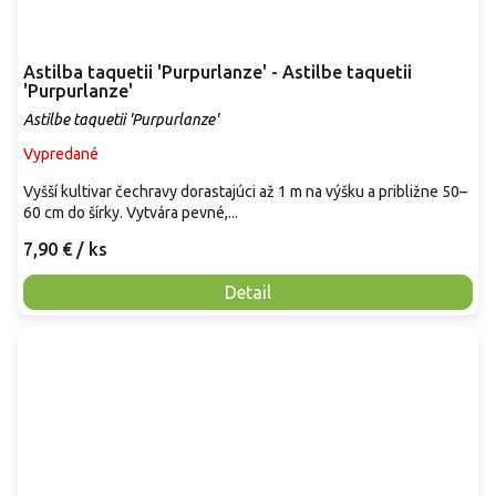
Astilba taquetii 'Purpurlanze' - Astilbe taquetii
'Purpurlanze'
Astilbe taquetii 'Purpurlanze'
Vypredané
Vyšší kultivar čechravy dorastajúci až 1 m na výšku a približne 50–
60 cm do šírky. Vytvára pevné,...
7,90 €
/ ks
Detail