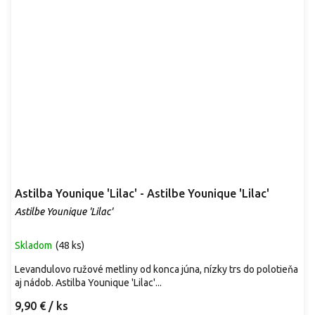
Astilba Younique 'Lilac' - Astilbe Younique 'Lilac'
Astilbe Younique 'Lilac'
Skladom
(
48 ks
)
Levandulovo ružové metliny od konca júna, nízky trs do polotieňa
aj nádob. Astilba Younique 'Lilac'...
9,90 €
/ ks