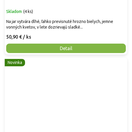
Skladom
(
4 ks
)
Na jar vytvára dlhé, ľahko previsnuté hrozno bielych, jemne
vonných kvetov, v lete dozrievajú sladké...
50,90 €
/ ks
Detail
Novinka