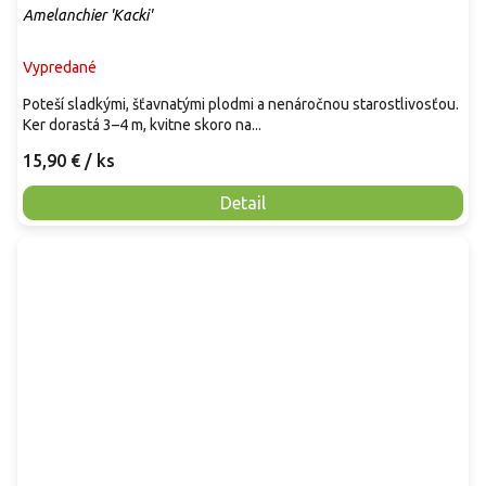
Amelanchier 'Kacki'
Vypredané
Poteší sladkými, šťavnatými plodmi a nenáročnou starostlivosťou.
Ker dorastá 3–4 m, kvitne skoro na...
15,90 €
/ ks
Detail