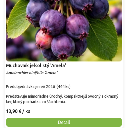
Muchovník jelšolistý 'Amela'
Amelanchier alnifolia 'Amela'
Predobjednávka jeseň 2026
(
444 ks
)
Predstavuje mimoriadne úrodný, kompaktnejší ovocný a okrasný
ker, ktorý pochádza zo šľachtenia...
13,90 €
/ ks
Detail