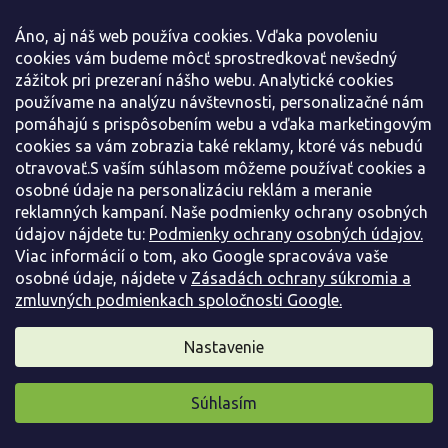
Áno, aj náš web používa cookies. Vďaka povoleniu
cookies vám budeme môcť sprostredkovať nevšedný
zážitok pri prezeraní nášho webu. Analytické cookies
používame na analýzu návštevnosti, personalizačné nám
pomáhajú s prispôsobením webu a vďaka marketingovým
cookies sa vám zobrazia také reklamy, ktoré vás nebudú
otravovať.S vaším súhlasom môžeme používať cookies a
osobné údaje na personalizáciu reklám a meranie
reklamných kampaní. Naše podmienky ochrany osobných
údajov nájdete tu:
Podmienky ochrany osobných údajov.
Viac informácií o tom, ako Google spracováva vaše
osobné údaje, nájdete v
Zásadách ochrany súkromia a
zmluvných podmienkach spoločnosti Google.
Muchovník jelšolistý
Amelanchier alnifolia
Nastavenie
Vypredané
Súhlasím
Ovocný strom alebo ker, ktorý v záhradách dokonale spĺňa aj
Pripravili sme pre vás darček
funkciu rastliny okrasnej. V dospelosti...