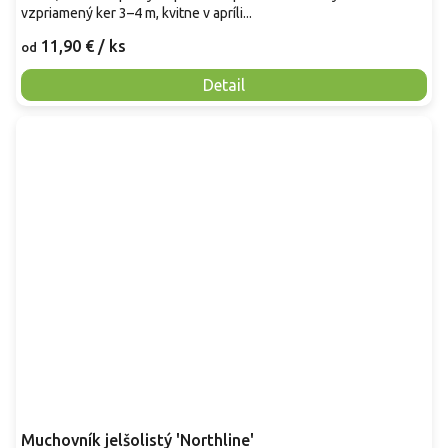
vzpriamený ker 3–4 m, kvitne v apríli...
11,90 €
/ ks
od
Detail
Muchovník jelšolistý 'Northline'