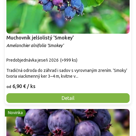
Muchovník jelšolistý 'Smokey'
Amelanchier alnifolia 'Smokey'
Predobjednávka jeseň 2026
(
>999 ks
)
Tradičná odroda do záhrad i sadov s vyrovnaným zrením. 'Smoky'
tvoria viackmenný ker 3–4 m, kvitne v...
6,90 €
/ ks
od
Detail
Novinka