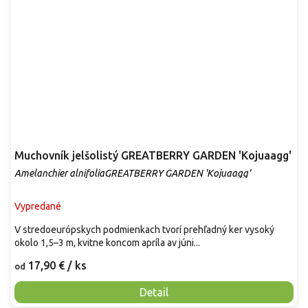
Muchovník jelšolistý GREATBERRY GARDEN 'Kojuaagg'
Amelanchier alnifoliaGREATBERRY GARDEN 'Kojuaagg'
Vypredané
V stredoeurópskych podmienkach tvorí prehľadný ker vysoký
okolo 1,5–3 m, kvitne koncom apríla av júni...
17,90 €
/ ks
od
Detail