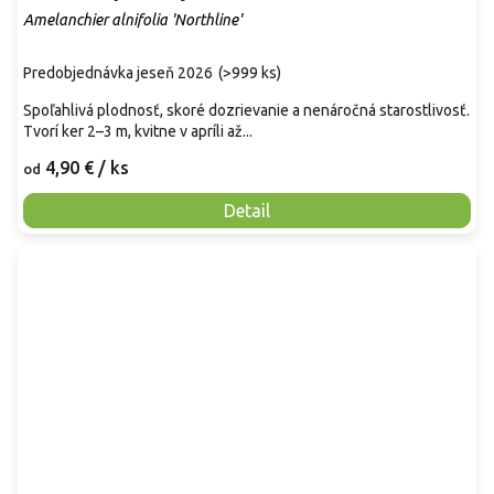
Amelanchier alnifolia 'Northline'
Predobjednávka jeseň 2026
(
>999 ks
)
Spoľahlivá plodnosť, skoré dozrievanie a nenáročná starostlivosť.
Tvorí ker 2–3 m, kvitne v apríli až...
4,90 €
/ ks
od
Detail