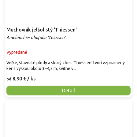
Muchovník jelšolistý 'Thiessen'
Amelanchier alnifolia 'Thiessen'
Vypredané
Veľké, šťavnaté plody a skorý zber. 'Thiessen' tvorí vzpriamený
ker s výškou okolo 3–4,5 m, kvitne v...
8,90 €
/ ks
od
Detail