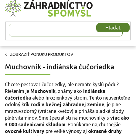
Prejsť
na
obsah
Hľadať
ZOBRAZIŤ PONUKU PRODUKTOV
Muchovník - indiánska čučoriedka
Chcete pestovať čučoriedky, ale nemáte kyslú pôdu?
Riešením je
Muchovník
, známy ako
indiánska
čučoriedka
alebo hrozienkový strom. Tento neuveriteľne
odolný krík
rodí v bežnej záhradnej zemine
, je plne
mrazuvzdorný (vrátane kvetov) a prináša sladké plody
plné vitamínov. Sme špecialisti na muchovníky s
viac ako
3 000 sadenicami skladom
. Ponúkame najchutnejšie
ovocné kultivary
pre veľké výnosy aj
okrasné druhy