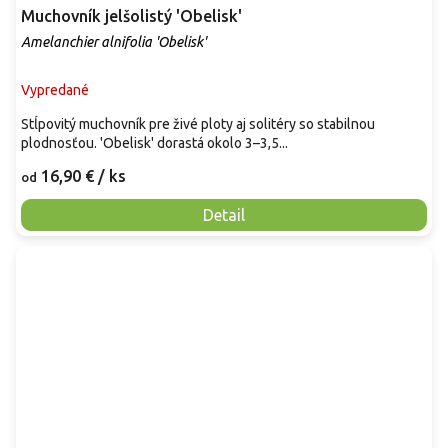
Muchovník jelšolistý 'Obelisk'
Amelanchier alnifolia 'Obelisk'
Vypredané
Stĺpovitý muchovník pre živé ploty aj solitéry so stabilnou
plodnosťou. 'Obelisk' dorastá okolo 3–3,5...
16,90 €
/ ks
od
Detail