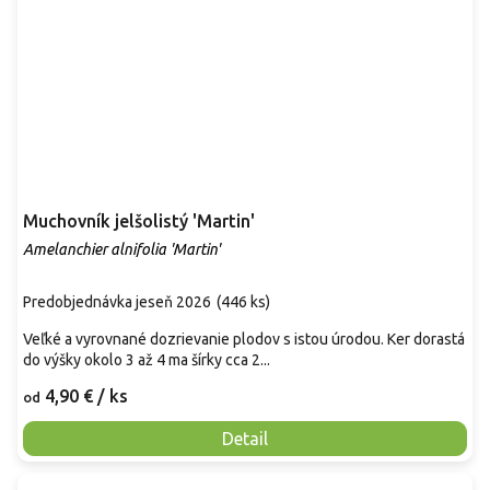
Muchovník jelšolistý 'Martin'
Amelanchier alnifolia 'Martin'
Predobjednávka jeseň 2026
(
446 ks
)
Veľké a vyrovnané dozrievanie plodov s istou úrodou. Ker dorastá
do výšky okolo 3 až 4 ma šírky cca 2...
4,90 €
/ ks
od
Detail