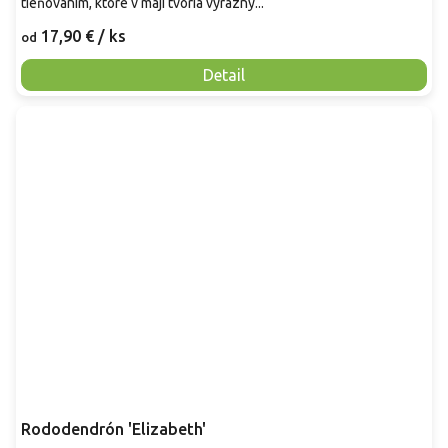
tieňovaním, ktoré v máji tvoria výrazný...
17,90 €
/ ks
od
Detail
Rododendrón 'Elizabeth'