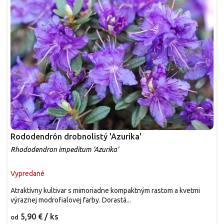
Rododendrón drobnolistý 'Azurika'
Rhododendron impeditum 'Azurika'
Vypredané
Atraktívny kultivar s mimoriadne kompaktným rastom a kvetmi
výraznej modrofialovej farby. Dorastá...
5,90 €
/ ks
od