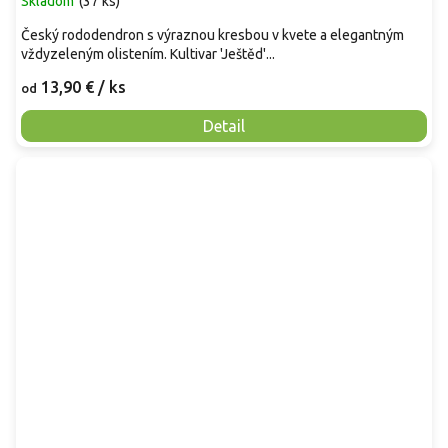
Skladom
(
37 ks
)
Český rododendron s výraznou kresbou v kvete a elegantným
vždyzeleným olistením. Kultivar 'Ještěd'...
13,90 €
/ ks
od
Detail