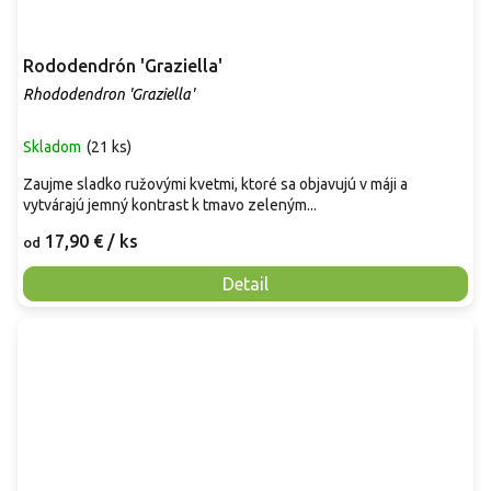
Rododendrón 'Graziella'
Rhododendron 'Graziella'
Skladom
(
21 ks
)
Zaujme sladko ružovými kvetmi, ktoré sa objavujú v máji a
vytvárajú jemný kontrast k tmavo zeleným...
17,90 €
/ ks
od
Detail