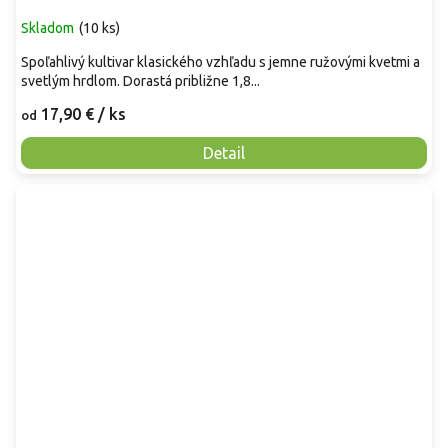
Skladom
(
10 ks
)
Spoľahlivý kultivar klasického vzhľadu s jemne ružovými kvetmi a
svetlým hrdlom. Dorastá približne 1,8...
17,90 €
/ ks
od
Detail