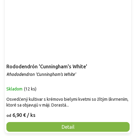
Rododendrón 'Cunningham's White'
Rhododendron 'Cunningham's White'
Skladom
(
12 ks
)
Osvedčený kultivar s krémovo bielymi kvetmi so žltým škvrnením,
ktoré sa objavujú v máji. Dorastá...
6,90 €
/ ks
od
Detail