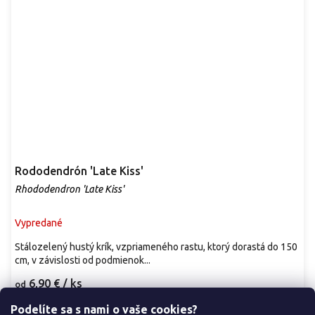
Rododendrón 'Late Kiss'
Rhododendron 'Late Kiss'
Vypredané
Stálozelený hustý krík, vzpriameného rastu, ktorý dorastá do 150
cm, v závislosti od podmienok...
6,90 €
/ ks
od
Podelíte sa s nami o vaše cookies?
Detail