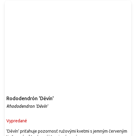
Rododendrón 'Děvín'
Rhododendron 'Děvín'
Vypredané
'Děvín' priťahuje pozornosť ružovými kvetmi s jemným červeným