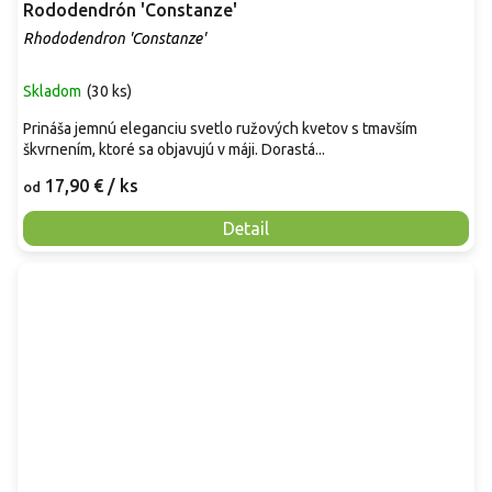
Rododendrón 'Constanze'
Rhododendron 'Constanze'
Skladom
(
30 ks
)
Prináša jemnú eleganciu svetlo ružových kvetov s tmavším
škvrnením, ktoré sa objavujú v máji. Dorastá...
17,90 €
/ ks
od
Detail