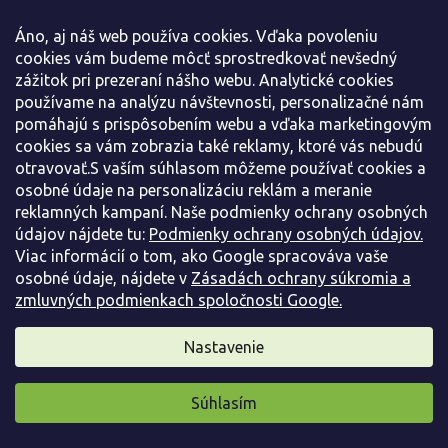
Áno, aj náš web používa cookies. Vďaka povoleniu
cookies vám budeme môcť sprostredkovať nevšedný
zážitok pri prezeraní nášho webu. Analytické cookies
používame na analýzu návštevnosti, personalizačné nám
pomáhajú s prispôsobením webu a vďaka marketingovým
cookies sa vám zobrazia také reklamy, ktoré vás nebudú
otravovať.S vaším súhlasom môžeme používať cookies a
osobné údaje na personalizáciu reklám a meranie
reklamných kampaní. Naše podmienky ochrany osobných
údajov nájdete tu:
Podmienky ochrany osobných údajov.
Viac informácií o tom, ako Google spracováva vaše
osobné údaje, nájdete v
Zásadách ochrany súkromia a
zmluvných podmienkach spoločnosti Google.
Nastavenie
Rododendrón 'Lovoš'
Rhododendron 'Lovoš'
Súhlasím
Skladom
(
40 ks
)
Pripravili sme pre vás darček