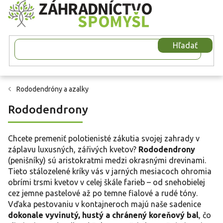
Prejsť
na
obsah
Hľadať
Rododendróny a azalky
Rododendrony
Chcete premeniť polotienisté zákutia svojej zahrady v
záplavu luxusných, zářivých kvetov?
Rododendrony
(penišníky) sú aristokratmi medzi okrasnými drevinami.
Tieto stálozelené kríky vás v jarných mesiacoch ohromia
obrími trsmi kvetov v celej škále farieb – od snehobielej
cez jemne pastelové až po temne fialové a rudé tóny.
Vďaka pestovaniu v kontajneroch majú naše sadenice
dokonale vyvinutý, hustý a chránený koreňový bal
, čo