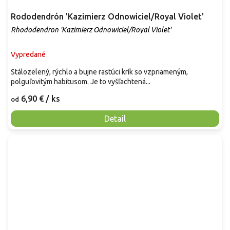
Rododendrón 'Kazimierz Odnowiciel/Royal Violet'
Rhododendron 'Kazimierz Odnowiciel/Royal Violet'
Vypredané
Stálozelený, rýchlo a bujne rastúci krík so vzpriameným,
polguľovitým habitusom. Je to vyšľachtená...
6,90 €
/ ks
od
Detail