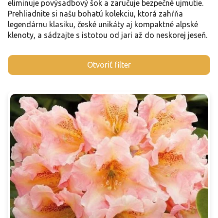
eliminuje povýsadbový šok a zaručuje bezpečné ujmutie.
Prehliadnite si našu bohatú kolekciu, ktorá zahŕňa
legendárnu klasiku, české unikáty aj kompaktné alpské
klenoty, a sádzajte s istotou od jari až do neskorej jeseň.
V
Otvoriť filter
ý
p
i
s
p
r
o
d
u
k
t
o
v