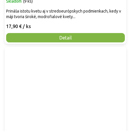
Skladom
(
9 ks
)
Prináša istotu kvetu aj v stredoeurópskych podmienkach, kedy v
máji tvoria široké, modrofialové kvety...
17,90 €
/ ks
Detail