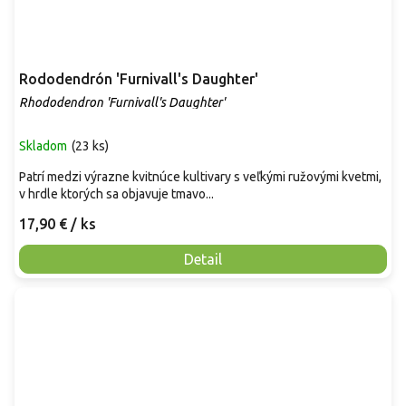
Rododendrón 'Furnivall's Daughter'
Rhododendron 'Furnivall's Daughter'
Skladom
(
23 ks
)
Patrí medzi výrazne kvitnúce kultivary s veľkými ružovými kvetmi,
v hrdle ktorých sa objavuje tmavo...
17,90 €
/ ks
Detail