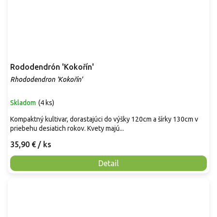
Rododendrón 'Kokořín'
Rhododendron 'Kokořín'
Skladom
(
4 ks
)
Kompaktný kultivar, dorastajúci do výšky 120cm a šírky 130cm v
priebehu desiatich rokov. Kvety majú...
35,90 €
/ ks
Detail