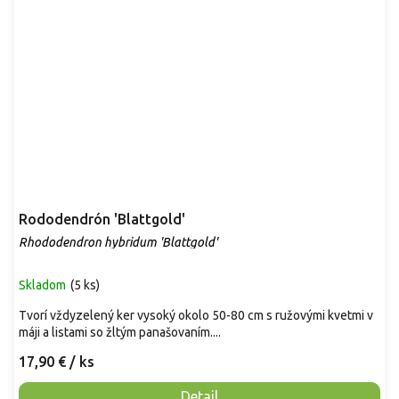
Rododendrón 'Blattgold'
Rhododendron hybridum 'Blattgold'
Skladom
(
5 ks
)
Tvorí vždyzelený ker vysoký okolo 50-80 cm s ružovými kvetmi v
máji a listami so žltým panašovaním....
17,90 €
/ ks
Detail