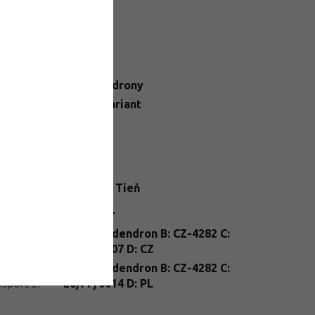
datočné parametre
egória
:
Rododendrony
N
:
Zvoľte variant
ba kvetu
:
Ružová
ška
:
140-160
ba kvetu
:
Máj
,
Jún
telné
Polotieň
,
Tieň
dmienky
:
enie
:
kontajner
nt
A: Rhododendron B: CZ-4282 C:
ssport
:
25/FP/0007 D: CZ
nt
A: Rhododendron B: CZ-4282 C:
sport 2
:
26/FP/0014 D: PL