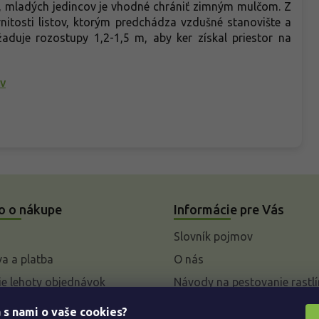
C, mladých jedincov je vhodné chrániť zimným mulčom. Z
nitosti listov, ktorým predchádza vzdušné stanovište a
aduje rozostupy 1,2-1,5 m, aby ker získal priestor na
v
o o nákupe
Informácie pre Vás
Slovník pojmov
a a platba
O nás
e lehoty objednávok
Návody na pestovanie rastlí
livky k parametrom a
 s nami o vaše cookies?