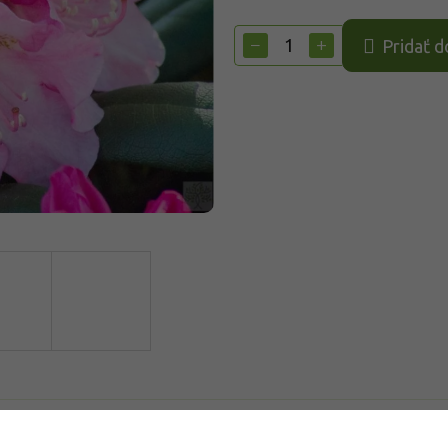
Jednotková
cena:
−
+
Pridať d