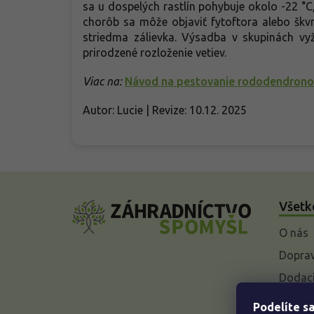
sa u dospelých rastlín pohybuje okolo -22 °
chorôb sa môže objaviť fytoftora alebo škvr
striedma zálievka. Výsadba v skupinách vyž
prirodzené rozloženie vetiev.
Viac na:
Návod na pestovanie rododendrono
Autor: Lucie | Revize: 10.12. 2025
Z
á
Všetk
p
ä
O nás
t
i
Doprav
e
Dodaci
Vysvet
Podelíte sa