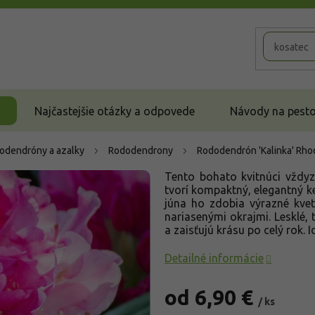
Najčastejšie otázky a odpovede
Návody na pestov
odendróny a azalky
Rododendrony
Rododendrón 'Kalinka'
Rho
Tento bohato kvitnúci vždy
tvorí kompaktný, elegantný 
júna ho zdobia výrazné kvet
nariasenými okrajmi. Lesklé, 
a zaisťujú krásu po celý rok. 
Detailné informácie
od
6,90 €
/ ks