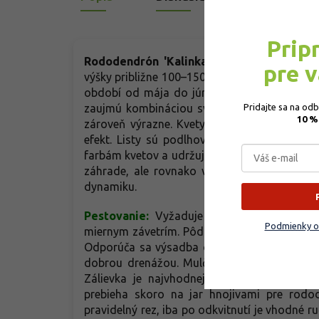
Prip
Rododendrón 'Kalinka'
-
bohato kvitnúci 
pre 
výšky približne 100–150 cm a pri mierne väčše
období od mája do júna sa ker zdobí nápad
Pridajte sa na od
zaujmú kombináciou svetlo ružového odtieňa
10 %
zároveň výrazne. Kvety sa objavujú v bohat
efekt. Listy sú podlhovasté, kožovité, tmavo
farbám kvetov a udržujú ker efektné aj mimo d
záhrade, ale rovnako vhodný je aj pre sku
dynamiku.
Pestovanie:
Vyžaduje polotienisté stanov
Podmienky o
miernym závetrím. Pôda má byť kyslá s pH me
Odporúča sa výsadba od marca do októbra d
dobrou drenážou. Mulč z borovej kôry udržu
Zálievka je najvhodnejšia mäkkou vodou, 
prebieha skoro na jar hnojivami pre rod
pravidelný rez, iba po odkvitnutí je vhodné