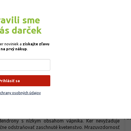
ravili sme
Do
kultivar vždyzeleného rododendronu, ktorý dorastá do
vás darček
j šírke vytvára kompaktný, nižší ker s pevným hábitom. V
Kat
nými, po okrajoch elegantne nariasenými kvetmi, ktoré
EA
ber noviniek a
získajte
zľavu
 a sýtejších lila tónov vďaka čomu pôsobia jemne, ale
 na prvý nákup
.
ých kvetenstvách a dodávajú rastline silný dekoratívny
Far
 zelené a lesklé, takže poskytujú atraktívny kontrast k
Vý
oby kvetu. Veľmi dobre plnia úlohu solitéry v akejkoľvek
Do
pinovú výsadbu kde prináša štruktúru, farbu a sezónnu
Sve
Prihlásiť sa
po
ište s ochranou pred prudkým poludňajším slnkom as
Bal
chrany osobných údajov
dzi 4,5 a 5,5, humózna, vzdušná a trvalo mierne vlhká.
Pla
o rašelinového alebo špeciálneho kyslého substrátu s
Pa
je kyslosť aj vlhkosť a chráni plytký koreňový systém.
Pla
rovnomerne počas sezóny, bez premokrenia. Hnojenie
Pas
odendrony s nízkym obsahom vápnika. Ker nevyžaduje
 ručne odstraňovať zaschnuté kvetenstvo. Mrazuvzdornosť