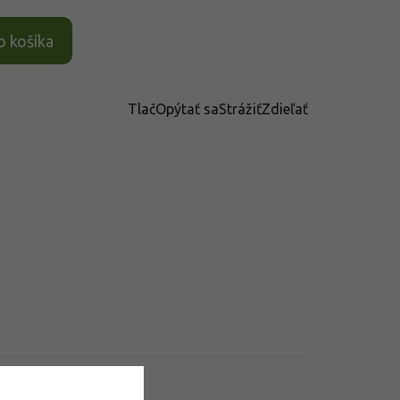
o košíka
Tlač
Opýtať sa
Strážiť
Zdieľať