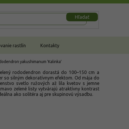
Hľadať
anie rastlín
Kontakty
dodendron yakushimanum 'Kalinka'
zelený rododendron dorastá do 100–150 cm a
ker so silným dekoratívnym efektom. Od mája do
enstvo svetlo ružových až lila kvetov s jemne
tmavo zelené listy vytvárajú atraktívny kontrast
Ideálna ako solitéra aj pre skupinovú výsadbu.