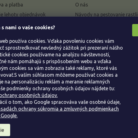
a a platba
O nás
e lehoty objednávok
Návody na pestovanie rastlí
livky k parametrom a
 s nami o vaše cookies?
 rastlín
 web používa cookies. Vďaka povoleniu cookies vám
enie od kúpnej zmluvy
 sprostredkovať nevšedný zážitok pri prezeraní nášho
ácie
tické cookies používame na analýzu návštevnosti,
ácie o ochrane osobných
ačné nám pomáhajú s prispôsobením webu a vďaka
ým cookies sa vám zobrazia také reklamy, ktoré vás
avovať.S vaším súhlasom môžeme používať cookies a
dné podmienky
e na personalizáciu reklám a meranie reklamných
še podmienky ochrany osobných údajov nájdete tu:
ochrany osobných údajov.
ácií o tom, ako Google spracováva vaše osobné údaje,
sadách ochrany súkromia a zmluvných podmienkach
 Google.
ie
ráva vyhradené.