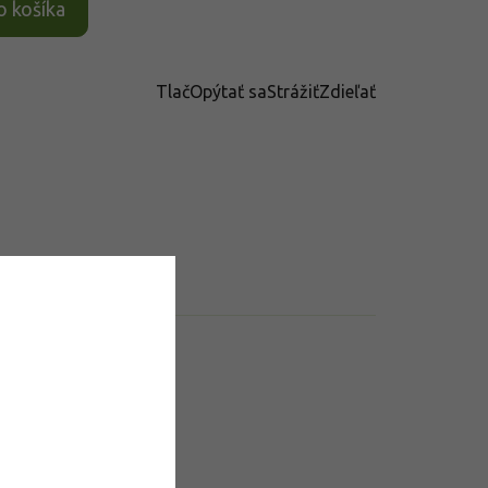
o košíka
Tlač
Opýtať sa
Strážiť
Zdieľať
datočné parametre