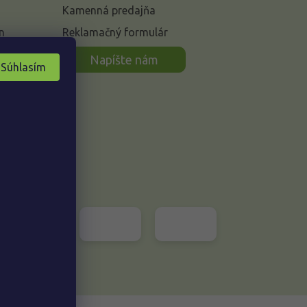
Kamenná predajňa
n
Reklamačný formulár
Napíšte nám
Súhlasím
Vytvoril Shoptet