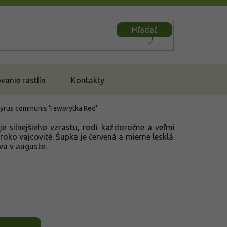
Hľadať
anie rastlín
Kontakty
yrus communis 'Faworytka Red'
e silnejšieho vzrastu, rodí každoročne a veľmi
iroko vajcovité. Šupka je červená a mierne lesklá.
va v auguste.