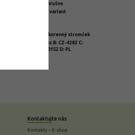
egória
:
Letné hrušne
N
:
Zvoľte variant
telné
Slnko
dmienky
:
enie
:
prostokorenný stromček
A: Pyrus B: CZ-4282 C:
nt Passport
:
22/FP/0152 D: PL
Kontaktujte nás
Kontakty – E-shop