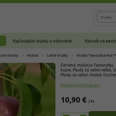
Najčastejšie otázky a odpovede
Návody na pestov
cné stromy
Hrušne
Letné hrušky
Hruška 'Faworytka Red'
P
Červená mutácia Faworytky, j
hojne. Plody sú veľmi veľké, š
Plody sú veľmi chutné. Dozrie
Detailné informácie
10,90 €
/ ks
Jednotková
cena: