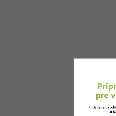
Prip
pre 
Pridajte sa na od
10 %