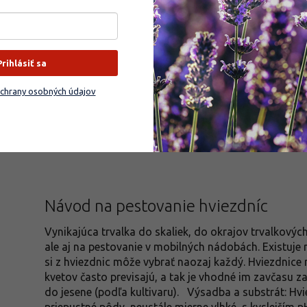
premiešanú s kompostom, či s hnojivom, a zakryjeme 
Prihlásiť sa
chrany osobných údajov
Návod na pestovanie hviezdníc
Vynikajúca trvalka do skaliek, do okrajov trvalkovýc
ale aj na pestovanie v mobilných nádobách. Existuje 
si z hviezdnic môže vybrať naozaj každý. Hviezdnice 
kvetov často previsajú, a tak je vhodné im zavčasu z
do jesene (podľa kultivaru). Výsadba a substrát: Hvi