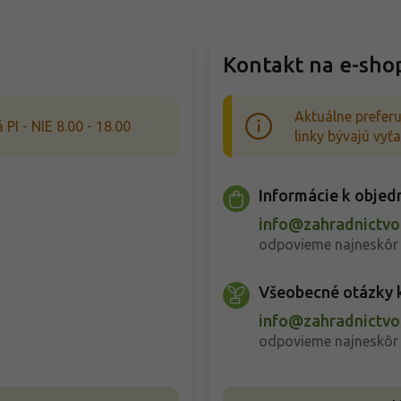
p
r
v
Kontakt na e-sho
k
y
v
Aktuálne prefer
ý
 PI - NIE 8.00 - 18.00
p
linky bývajú vyť
i
s
u
Informácie k obje
info@zahradnictvo
odpovieme najneskôr
Všeobecné otázky k
info@zahradnictvo
odpovieme najneskôr