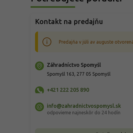
Kontakt na predajňu
Predajňa v júli av auguste otvorená
Záhradníctvo Spomyšl
Spomyšl 163, 277 05 Spomyšl
+421 222 205 890
info@zahradnictvospomysl.sk
odpovieme najneskôr do 24 hodín