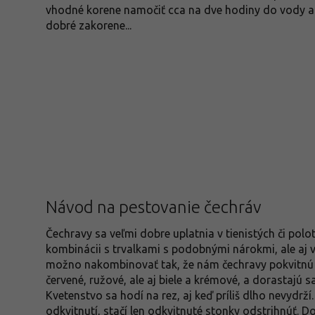
vhodné korene namočiť cca na dve hodiny do vody ao š
dobré zakorene...
Návod na pestovanie čechráv
Čechravy sa veľmi dobre uplatnia v tienistých či polo
kombinácii s trvalkami s podobnými nárokmi, ale aj v
možno nakombinovať tak, že nám čechravy pokvitnú 
červené, ružové, ale aj biele a krémové, a dorastajú s
Kvetenstvo sa hodí na rez, aj keď príliš dlho nevydrž
odkvitnutí, stačí len odkvitnuté stonky odstrihnúť. 