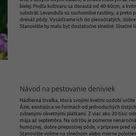
bielej. Podľa kultivaru sa dorastá od 40-60cm, a kvi
substrát: Levanduľa sú suchomilné rastliny, a pret
drenáž pôdy. Vysádzame ich do piesočnatých, dobre p
Stanovište by malo byť dostatočne slnečné. Slnečné l
Návod na pestovanie deniviek
Nádherná trvalka, ktorá svojimi kvetmi ozdobí urči
Ázie, existujúca vo formách od jednoduchých čistých
zvlnenými okvetnými plátkami. Z viac ako 20 tisíc odr
mája až septembra. Na údržbu je pomerne nenáročná
humóznej, dobre priepustnej pôde, v príprave pred
Stanovište volíme na slnečnom alebo mierne polotie