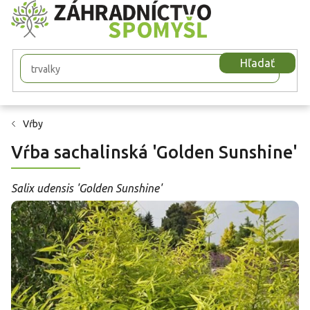
Prejsť
na
obsah
Hľadať
Vŕby
Vŕba sachalinská 'Golden Sunshine'
Salix udensis 'Golden Sunshine'