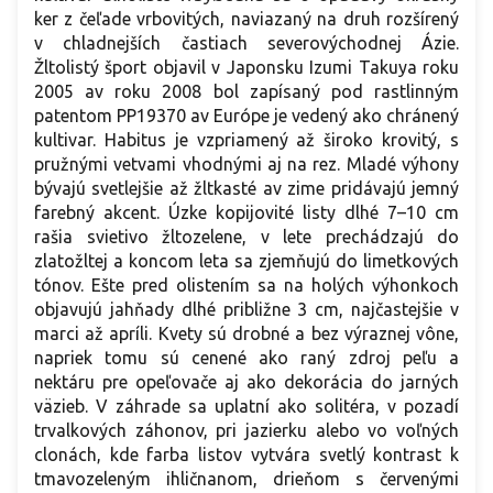
ker z čeľade vrbovitých, naviazaný na druh rozšírený
v chladnejších častiach severovýchodnej Ázie.
Žltolistý šport objavil v Japonsku Izumi Takuya roku
2005 av roku 2008 bol zapísaný pod rastlinným
patentom PP19370 av Európe je vedený ako chránený
kultivar. Habitus je vzpriamený až široko krovitý, s
pružnými vetvami vhodnými aj na rez. Mladé výhony
bývajú svetlejšie až žltkasté av zime pridávajú jemný
farebný akcent. Úzke kopijovité listy dlhé 7–10 cm
rašia svietivo žltozelene, v lete prechádzajú do
zlatožltej a koncom leta sa zjemňujú do limetkových
tónov. Ešte pred olistením sa na holých výhonkoch
objavujú jahňady dlhé približne 3 cm, najčastejšie v
marci až apríli. Kvety sú drobné a bez výraznej vône,
napriek tomu sú cenené ako raný zdroj peľu a
nektáru pre opeľovače aj ako dekorácia do jarných
väzieb. V záhrade sa uplatní ako solitéra, v pozadí
trvalkových záhonov, pri jazierku alebo vo voľných
clonách, kde farba listov vytvára svetlý kontrast k
tmavozeleným ihličnanom, drieňom s červenými