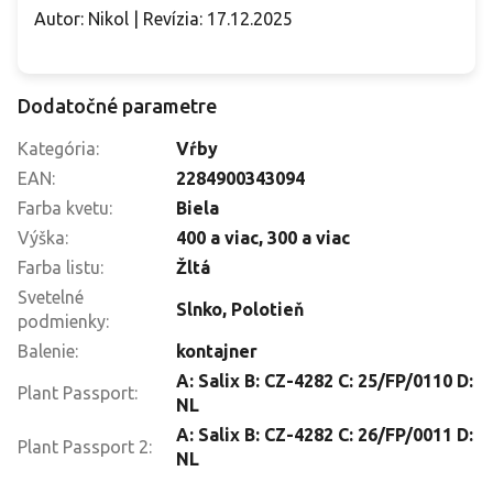
Autor: Nikol | Revízia: 17.12.2025
Dodatočné parametre
Kategória
:
Vŕby
EAN
:
2284900343094
Farba kvetu
:
Biela
Výška
:
400 a viac
,
300 a viac
Farba listu
:
Žltá
Svetelné
Slnko
,
Polotieň
podmienky
:
Balenie
:
kontajner
A: Salix B: CZ-4282 C: 25/FP/0110 D:
Plant Passport
:
NL
A: Salix B: CZ-4282 C: 26/FP/0011 D:
Plant Passport 2
:
NL