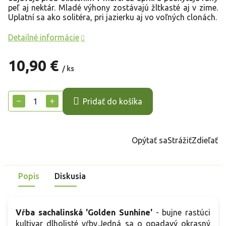
peľ aj nektár. Mladé výhony zostávajú žltkasté aj v zime.
Uplatní sa ako solitéra, pri jazierku aj vo voľných clonách.
Detailné informácie
10,90 €
/ ks
Jednotková
cena:
−
+
Pridať do košíka
Opýtať sa
Strážiť
Zdieľať
Popis
Diskusia
Vŕba
sachalinská 'Golden Sunhine'
- bujne rastúci
kultivar dlholisté vŕby.Jedná sa o opadavý okrasný