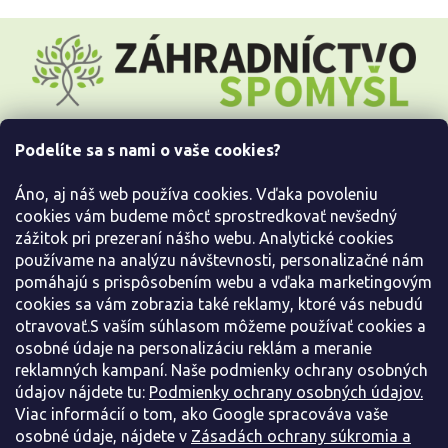
Z
á
p
ä
t
i
Podelíte sa s nami o vaše cookies?
e
Všetko o nákupe
Áno, aj náš web používa cookies. Vďaka povoleniu
Informácie pre Vás
cookies vám budeme môcť sprostredkovať nevšedný
zážitok pri prezeraní nášho webu. Analytické cookies
používame na analýzu návštevnosti, personalizačné nám
Kontaktujte nás
pomáhajú s prispôsobením webu a vďaka marketingovým
cookies sa vám zobrazia také reklamy, ktoré vás nebudú
otravovať.S vaším súhlasom môžeme používať cookies a
osobné údaje na personalizáciu reklám a meranie
reklamných kampaní. Naše podmienky ochrany osobných
údajov nájdete tu:
Podmienky ochrany osobných údajov.
Viac informácií o tom, ako Google spracováva vaše
osobné údaje, nájdete v
Zásadách ochrany súkromia a