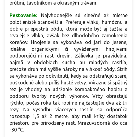
prútmi, tavoľníkom a okrasným trávam.
Pestovanie:
Najvhodnejšie sú slnečné až mierne
polotienisté stanovištia. Preferuje vlhkú, humóznu a
dobre priepustnú pôdu, ktorá môže byť aj ťažšia a
trvalejšie vlhká, avšak bez dlhodobého zamokrenia
koreňov. Hnojenie sa vykonáva od jari do jesene,
ideálne organickými či vyváženými hnojivami
podporujúcimi rast drevín. Zálievka je pravidelná,
najmä v obdobiach sucha au mladých rastlín,
pretože druh má vyššie nároky na vlhkosť pôdy. Strih
sa vykonáva po odkvitnutí, kedy sa odstraňujú staré,
poškodené alebo príliš husté vetvy. Výraznejší spätný
rez je vhodný na udržanie kompaktného habitu a
podporu tvorby nových výhonov. Vŕby obrastajú
rýchlo, počas roka tak robíme najčastejšie dva až tri
rezy. Na výsadbu viacerých rastlín sa odporúča
rozostup 1,5 až 2 metre, aby mali kríky dostatok
priestoru pre prirodzený rast. Mrazuvzdorná do cca
-30 °C.