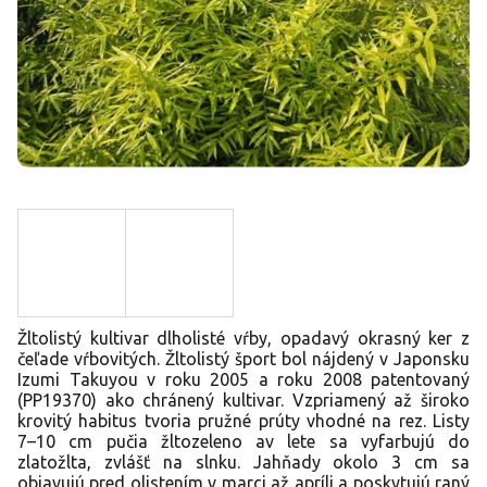
Žltolistý kultivar dlholisté vŕby, opadavý okrasný ker z
čeľade vŕbovitých. Žltolistý šport bol nájdený v Japonsku
Izumi Takuyou v roku 2005 a roku 2008 patentovaný
(PP19370) ako chránený kultivar. Vzpriamený až široko
krovitý habitus tvoria pružné prúty vhodné na rez. Listy
7–10 cm pučia žltozeleno av lete sa vyfarbujú do
zlatožlta, zvlášť na slnku. Jahňady okolo 3 cm sa
objavujú pred olistením v marci až apríli a poskytujú raný