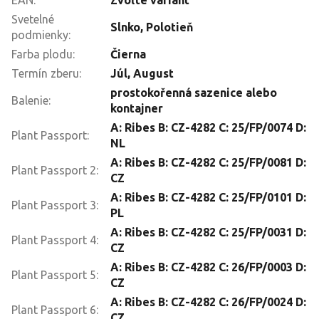
Svetelné
Slnko
,
Polotieň
podmienky
:
Farba plodu
:
Čierna
Termín zberu
:
Júl
,
August
prostokořenná sazenice alebo
Balenie
:
kontajner
A: Ribes B: CZ-4282 C: 25/FP/0074 D:
Plant Passport
:
NL
A: Ribes B: CZ-4282 C: 25/FP/0081 D:
Plant Passport 2
:
CZ
A: Ribes B: CZ-4282 C: 25/FP/0101 D:
Plant Passport 3
:
PL
A: Ribes B: CZ-4282 C: 25/FP/0031 D:
Plant Passport 4
:
CZ
A: Ribes B: CZ-4282 C: 26/FP/0003 D:
Plant Passport 5
:
CZ
A: Ribes B: CZ-4282 C: 26/FP/0024 D:
Plant Passport 6
:
CZ