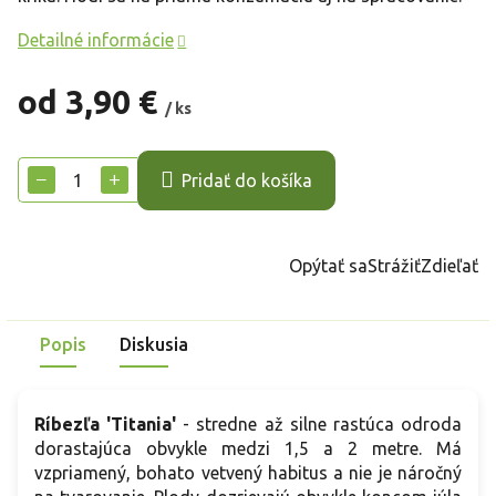
Detailné informácie
od
3,90 €
/ ks
Jednotková
cena:
−
+
Pridať do košíka
Opýtať sa
Strážiť
Zdieľať
Popis
Diskusia
Ríbezľa 'Titania'
- stredne až silne rastúca odroda
dorastajúca obvykle medzi 1,5 a 2 metre. Má
vzpriamený, bohato vetvený habitus a nie je náročný