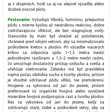
aj v skupinách, hodí sa aj na alejové výsadby alebo
drobné ovocné ploty.
Pestovanie:
Vyžadujú hlbokú, humóznu, priepustnú
pôdu s mierne kyslou až neutrálnou reakciou, dobre
zadržiavajúcou vlhkosť, ale bez stagnujúcej vody.
Stanovište by malo byť slnečné až polotienisté,
chránené pred silným vetrom, aby sa minimalizovalo
poškodenie kvetov a plodov. Pri výsadbe viacerých
kríkov sa odporúča spôn 1–1,5 metra medzi
jednotlivými rastlinami a 1,5–2 metre medzi radmi,
čo umožňuje dostatočný prístup vzduchu a svetla a
uľahčuje ošetrovanie. Zálievka má byť pravidelná
najmä počas obdobia sucha a tvorby plodov, pričom
je vhodné udržiavať pôdu vlhkú, nie premokrenú.
Hnojenie sa vykonáva od jari do jesene, pričom
preferované sú organické hnojivá alebo vyvážené
minerálne hnojivá podporujúce rast a tvorbu plodov.
Rez sa vykonáva od jari do jesene, kedy sa
odstraňujú staré, slabé a poškodené vetvy, aby sa