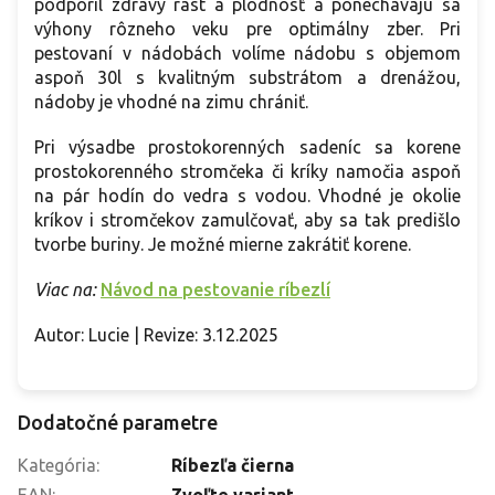
podporil zdravý rast a plodnosť a ponechávajú sa
výhony rôzneho veku pre optimálny zber. Pri
pestovaní v nádobách volíme nádobu s objemom
aspoň 30l s kvalitným substrátom a drenážou,
nádoby je vhodné na zimu chrániť.
Pri výsadbe prostokorenných sadeníc sa korene
prostokorenného stromčeka či kríky namočia aspoň
na pár hodín do vedra s vodou. Vhodné je okolie
kríkov i stromčekov zamulčovať, aby sa tak predišlo
tvorbe buriny. Je možné mierne zakrátiť korene.
Viac na:
Návod na pestovanie ríbezlí
Autor: Lucie | Revize: 3.12.2025
Dodatočné parametre
Kategória
:
Ríbezľa čierna
EAN
:
Zvoľte variant