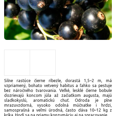
Silne rastúce čierne ríbezle, dorastá 1,5–2 m, má
vzpriamený, bohato vetvený habitus a ľahko sa pestuje
bez náročného tvarovania. Veľké, lesklé čierne bobule
dozrievajú koncom júla až začiatkom augusta, majú
sladkokyslú, aromatickú chuť. Odroda je plne
mrazuvzdorná, vysoko odolná múčnatke i hrdzi,
samosprašná a veľmi úrodná, často dáva 10–12 kg z
kríka. Hodí sa na priamu konzumáciu aj na spracovanie.