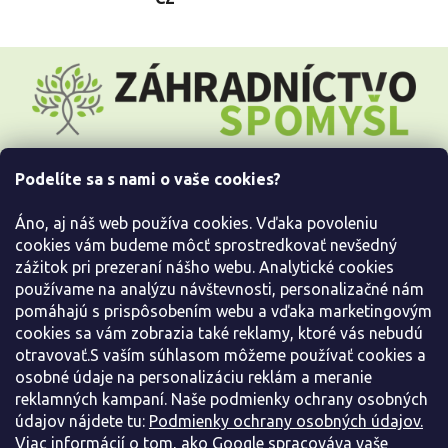
Z
á
p
ä
t
i
Podelíte sa s nami o vaše cookies?
e
Všetko o nákupe
Áno, aj náš web používa cookies. Vďaka povoleniu
Informácie pre Vás
cookies vám budeme môcť sprostredkovať nevšedný
zážitok pri prezeraní nášho webu. Analytické cookies
používame na analýzu návštevnosti, personalizačné nám
Kontaktujte nás
pomáhajú s prispôsobením webu a vďaka marketingovým
cookies sa vám zobrazia také reklamy, ktoré vás nebudú
otravovať.S vaším súhlasom môžeme používať cookies a
osobné údaje na personalizáciu reklám a meranie
reklamných kampaní. Naše podmienky ochrany osobných
údajov nájdete tu:
Podmienky ochrany osobných údajov.
Viac informácií o tom, ako Google spracováva vaše