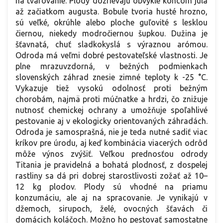
na tvarovanie. Plody dozrievajú obvykle koncom júla
až začiatkom augusta. Bobule tvoria husté hrozno,
sú veľké, okrúhle alebo ploche guľovité s lesklou
čiernou, niekedy modročiernou šupkou. Dužina je
šťavnatá, chuť sladkokyslá s výraznou arómou.
Odroda má veľmi dobré pestovateľské vlastnosti. Je
plne mrazuvzdorná, v bežných podmienkach
slovenských záhrad znesie zimné teploty k -25 °C.
Vykazuje tiež vysokú odolnosť proti bežným
chorobám, najmä proti múčnatke a hrdzi, čo znižuje
nutnosť chemickej ochrany a umožňuje spoľahlivé
pestovanie aj v ekologicky orientovaných záhradách.
Odroda je samosprašná, nie je teda nutné sadiť viac
kríkov pre úrodu, aj keď kombinácia viacerých odrôd
môže výnos zvýšiť. Veľkou prednosťou odrody
Titania je pravidelná a bohatá plodnosť, z dospelej
rastliny sa dá pri dobrej starostlivosti zožať až 10–
12 kg plodov. Plody sú vhodné na priamu
konzumáciu, ale aj na spracovanie. Je vynikajú v
džemoch, sirupoch, želé, ovocných šťavách či
domácich koláčoch. Možno ho pestovať samostatne