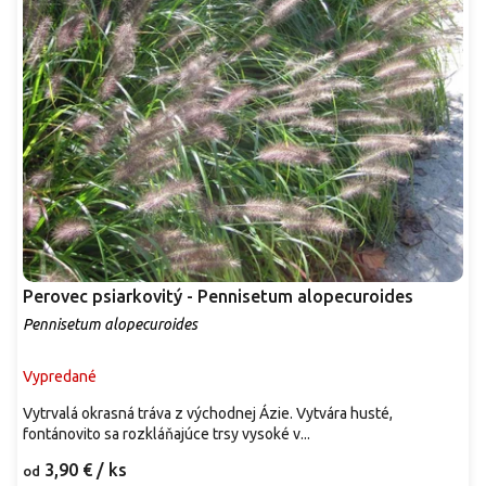
Perovec psiarkovitý - Pennisetum alopecuroides
Pennisetum alopecuroides
Vypredané
Vytrvalá okrasná tráva z východnej Ázie. Vytvára husté,
fontánovito sa rozkláňajúce trsy vysoké v...
3,90 €
/ ks
od