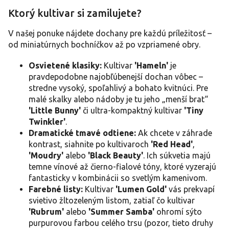
p
Ktorý kultivar si zamilujete?
i
s
V našej ponuke nájdete dochany pre každú príležitosť –
u
od miniatúrnych bochníčkov až po vzpriamené obry.
Osvietené klasiky:
Kultivar
'Hameln'
je
pravdepodobne najobľúbenejší dochan vôbec –
stredne vysoký, spoľahlivý a bohato kvitnúci. Pre
malé skalky alebo nádoby je tu jeho „menší brat“
'Little Bunny'
či ultra-kompaktný kultivar
'Tiny
Twinkler'
.
Dramatické tmavé odtiene:
Ak chcete v záhrade
kontrast, siahnite po kultivaroch
'Red Head'
,
'Moudry'
alebo
'Black Beauty'
. Ich súkvetia majú
temne vínové až čierno-fialové tóny, ktoré vyzerajú
fantasticky v kombinácii so svetlým kamenivom.
Farebné listy:
Kultivar
'Lumen Gold'
vás prekvapí
svietivo žltozeleným listom, zatiaľ čo kultivar
'Rubrum'
alebo
'Summer Samba'
ohromí sýto
purpurovou farbou celého trsu (pozor, tieto druhy