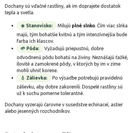
Dochany sú vďačné rastliny, ak im doprajete dostatok
tepla a svetla.
☀️ Stanovisko:
Milujú
plné slnko
. Čím viac slnka
majú, tým bohatšie kvitnú a tým intenzívnejšia bude
farba ich klascov.
🌱 Pôda:
Vyžadujú priepustnú, dobre
odvodnenú pôdu bohatú na živiny. Neznášajú ťažké,
ílovité a zamokrené pôdy, v ktorých by im v zime
mohli uhniť korene.
💧 Zálievka:
Po výsadbe potrebujú pravidelnú
zálievku, aby dobre zakorenili. Dospelé rastliny sú
už k suchu pomerne tolerantné.
Dochany vyzerajú čarovne v susedstve echinaceí, astier
alebo jesenných rozchodníkov.