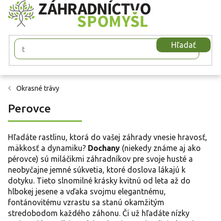
Prejsť
na
obsah
Hľadať
Okrasné trávy
Perovce
Hľadáte rastlinu, ktorá do vašej záhrady vnesie hravosť,
mäkkosť a dynamiku?
Dochany
(niekedy známe aj ako
pérovce) sú miláčikmi záhradníkov pre svoje husté a
neobyčajne jemné súkvetia, ktoré doslova lákajú k
dotyku. Tieto slnomilné krásky kvitnú od leta až do
hlbokej jesene a vďaka svojmu elegantnému,
fontánovitému vzrastu sa stanú okamžitým
stredobodom každého záhonu. Či už hľadáte nízky