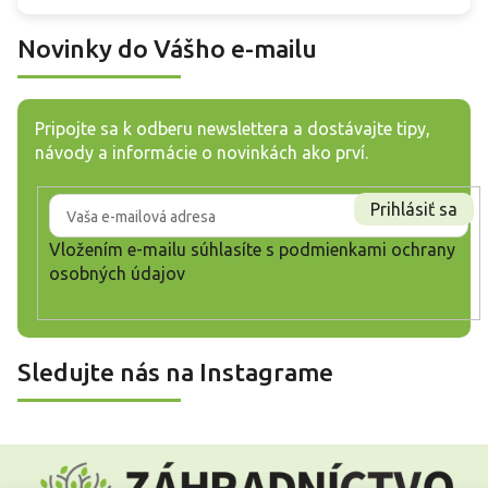
Novinky do Vášho e-mailu
Pripojte sa k odberu newslettera a dostávajte tipy,
návody a informácie o novinkách ako prví.
Prihlásiť sa
Vložením e-mailu súhlasíte s
podmienkami ochrany
osobných údajov
Sledujte nás na Instagrame
Z
á