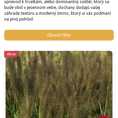
sprievod k trvalkám, alebo dominantný solitér, ktorý sa
bude vlniť v jesennom vetre, dochany dodajú vašej
záhrade textúru a moderný šmrnc, ktorý si vás podmaní
na prvý pohľad.
V
Otvoriť filter
ý
p
i
Akcia
s
p
r
o
d
u
k
t
o
v