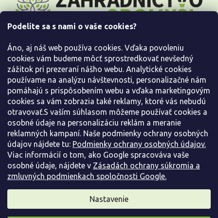
p
ä
Podelíte sa s nami o vaše cookies?
t
i
Áno, aj náš web používa cookies. Vďaka povoleniu
e
cookies vám budeme môcť sprostredkovať nevšedný
Všetko o nákupe
zážitok pri prezeraní nášho webu. Analytické cookies
používame na analýzu návštevnosti, personalizačné nám
pomáhajú s prispôsobením webu a vďaka marketingovým
Informácie pre Vás
cookies sa vám zobrazia také reklamy, ktoré vás nebudú
otravovať.S vaším súhlasom môžeme používať cookies a
Kontaktujte nás
osobné údaje na personalizáciu reklám a meranie
reklamných kampaní. Naše podmienky ochrany osobných
údajov nájdete tu:
Podmienky ochrany osobných údajov.
Viac informácií o tom, ako Google spracováva vaše
osobné údaje, nájdete v
Zásadách ochrany súkromia a
zmluvných podmienkach spoločnosti Google.
Nastavenie
Copyright 2026
Záhradníctvo Spomyšl
. Všetky práva vyhradené.