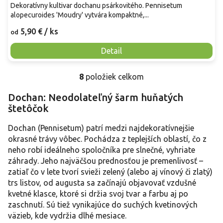
Dekoratívny kultivar dochanu psárkovitého. Pennisetum
alopecuroides 'Moudry' vytvára kompaktné,...
5,90 €
/ ks
od
Detail
8
položiek celkom
O
v
Dochan: Neodolateľný šarm huňatých
l
štetôčok
á
d
a
Dochan (Pennisetum) patrí medzi najdekoratívnejšie
c
okrasné trávy vôbec. Pochádza z teplejších oblastí, čo z
i
neho robí ideálneho spoločníka pre slnečné, vyhriate
e
záhrady. Jeho najväčšou prednosťou je premenlivosť –
p
zatiaľ čo v lete tvorí svieži zelený (alebo aj vínový či zlatý)
r
trs listov, od augusta sa začínajú objavovať vzdušné
v
k
kvetné klasce, ktoré si držia svoj tvar a farbu aj po
y
zaschnutí. Sú tiež vynikajúce do suchých kvetinových
v
väzieb, kde vydržia dlhé mesiace.
ý