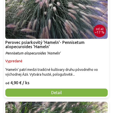
od
až
–17 %
Perovec psiarkovitý 'Hameln'- Pennisetum
alopecuroides 'Hameln'
Pennisetum alopecuroides 'Hameln'
Vypredané
'Hameln' patrí medzi tradičné kultivary druhu pôvodného vo
východnej Ázii. Vytvára husté, pologuľovité...
4,90 €
/ ks
od
Detail