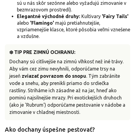
sú u nás skôr sezónne alebo vyžadujú zimovanie v
bezmrazovom prostredí).
Elegantné východné druhy:
Kultivary
'Fairy Tails'
alebo
'Flamingo'
majú pretiahnutejšie,
vzpriamenejšie klasce, ktoré pôsobia veľmi vznešene
a vzdušne.
❄️ TIP PRE ZIMNÚ OCHRANU:
Dochany sú citlivejšie na zimnú vlhkosť než iné trávy.
Aby vám cez zimu nevyhnili, odporúčame trsy na
jeseň
zviazať povrazom do snopu
. Tým zabránite
vode a snehu, aby prenikli priamo do srdiečka
rastliny. Striháme ich zásadne až na jar, hneď ako
pominú najsilnejšie mrazy. Pri exotickejších druhoch
(ako je 'Rubrum') odporúčame pestovanie v nádobe a
zimovanie v chladnej miestnosti.
Ako dochany úspešne pestovať?