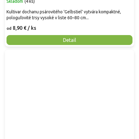
Skladom
(
4 ks
)
Kultivar dochanu psárovitého 'Gelbstiel' vytvára kompaktné,
pologuľovité trsy vysoké v liste 60–80 cm...
8,90 €
/ ks
od
Detail