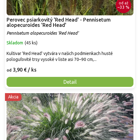
od
až
–33 %
Perovec psiarkovitý 'Red Head' - Pennisetum
alopecuroides 'Red Head'
Pennisetum alopecuroides 'Red Head'
Skladom
(
45 ks
)
Kultivar 'Red Head' vytvára v našich podmienkach husté
pologuľovité trsy vysoké v liste asi 70–90 cm,...
3,90 €
/ ks
od
Detail
Akcia