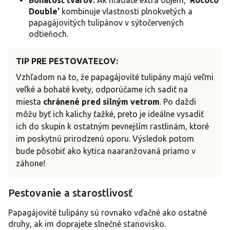
Double'
kombinuje vlastnosti plnokvetých a
papagájovitých tulipánov v sýtočervených
odtieňoch.
TIP PRE PESTOVATEĽOV:
Vzhľadom na to, že papagájovité tulipány majú veľmi
veľké a bohaté kvety, odporúčame ich sadiť na
miesta
chránené pred silným vetrom
. Po daždi
môžu byť ich kalichy ťažké, preto je ideálne vysadiť
ich do skupín k ostatným pevnejším rastlinám, ktoré
im poskytnú prirodzenú oporu. Výsledok potom
bude pôsobiť ako kytica naaranžovaná priamo v
záhone!
Pestovanie a starostlivosť
Papagájovité tulipány sú rovnako vďačné ako ostatné
druhy, ak im doprajete slnečné stanovisko.