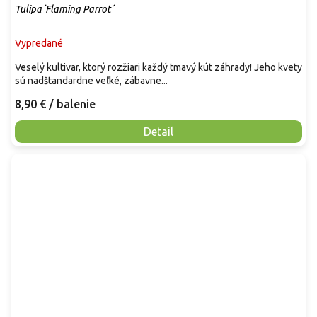
Tulipa´Flaming Parrot´
Vypredané
Veselý kultivar, ktorý rozžiari každý tmavý kút záhrady! Jeho kvety
sú nadštandardne veľké, zábavne...
8,90 €
/ balenie
Detail