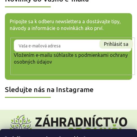
Pripojte sa k odberu newslettera a dostávajte tipy,
návody a informácie o novinkách ako prví.
Prihlásiť sa
Vložením e-mailu súhlasíte s
podmienkami ochrany
osobných údajov
Sledujte nás na Instagrame
Z
á
p
ä