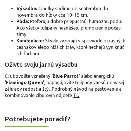
Výsadba:
Cibuľky sadíme od septembra do
novembra do hĺbky cca 10–15 cm.
Pôda:
Preferujú dobre priepustnú, humóznu pôdu.
Ako všetky tulipány neznášajú premokrenie počas
zimy.
Kombinácie:
Skvele vyzerajú v sprievode okrasných
cesnakov alebo nižších tráv, ktoré nechajú vyniknúť
ich farbám.
Oživte svoju jarnú výsadbu
Či už zvolíte vznešený
'Blue Parrot'
alebo energickú
'Flamingo Queen'
, papagájovité tulipány vnesú do vašej
záhrady radosť a štýl. Podrobný návod na pestovanie a
kombinovanie cibuľovín nájdete
TU
.
Potrebujete poradiť?