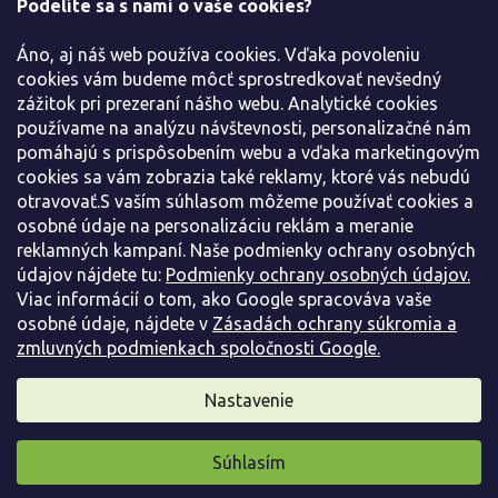
Podelíte sa s nami o vaše cookies?
t
i
Áno, aj náš web používa cookies. Vďaka povoleniu
e
cookies vám budeme môcť sprostredkovať nevšedný
Všetko o nákupe
zážitok pri prezeraní nášho webu. Analytické cookies
používame na analýzu návštevnosti, personalizačné nám
pomáhajú s prispôsobením webu a vďaka marketingovým
Informácie pre Vás
cookies sa vám zobrazia také reklamy, ktoré vás nebudú
otravovať.S vaším súhlasom môžeme používať cookies a
Kontaktujte nás
osobné údaje na personalizáciu reklám a meranie
reklamných kampaní. Naše podmienky ochrany osobných
údajov nájdete tu:
Podmienky ochrany osobných údajov.
Viac informácií o tom, ako Google spracováva vaše
osobné údaje, nájdete v
Zásadách ochrany súkromia a
zmluvných podmienkach spoločnosti Google.
Nastavenie
Copyright 2026
Záhradníctvo Spomyšl
. Všetky práva vyhradené.
Súhlasím
|
|
Vytvoril Shoptet
D2 Solutions
Shopcode
Pripravili sme pre vás darček