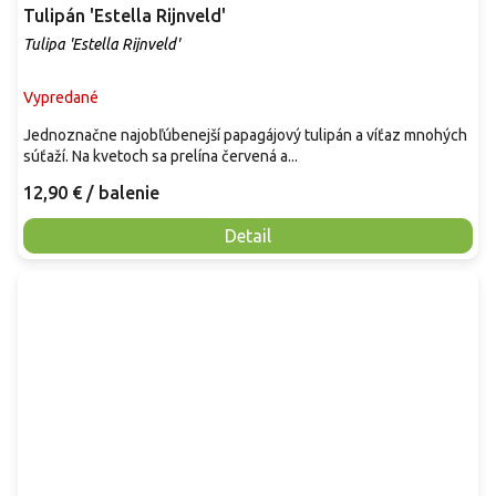
Tulipán 'Estella Rijnveld'
Tulipa 'Estella Rijnveld'
Vypredané
Jednoznačne najobľúbenejší papagájový tulipán a víťaz mnohých
súťaží. Na kvetoch sa prelína červená a...
12,90 €
/ balenie
Detail