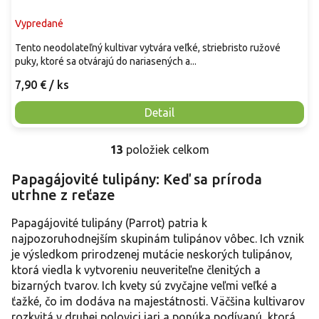
Vypredané
Tento neodolateľný kultivar vytvára veľké, striebristo ružové
puky, ktoré sa otvárajú do nariasených a...
7,90 €
/ ks
Detail
13
položiek celkom
O
v
Papagájovité tulipány: Keď sa príroda
l
utrhne z reťaze
á
d
a
Papagájovité tulipány (Parrot) patria k
c
najpozoruhodnejším skupinám tulipánov vôbec. Ich vznik
i
je výsledkom prirodzenej mutácie neskorých tulipánov,
e
ktorá viedla k vytvoreniu neuveriteľne členitých a
p
bizarných tvarov. Ich kvety sú zvyčajne veľmi veľké a
r
ťažké, čo im dodáva na majestátnosti. Väčšina kultivarov
v
k
rozkvitá v druhej polovici jari a ponúka podívanú, ktorá