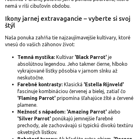
y
nemá v ríši cibuľovín obdobu.
v
ý
Ikony jarnej extravagancie – vyberte si svoj
p
štýl
i
s
Naša ponuka zahŕňa tie najzaujímavejšie kultivary, ktoré
u
vnesú do vašich záhonov život:
Temná mystika:
Kultivar
'Black Parrot'
je
absolútnou legendou. Jeho takmer čierne, hlboko
vykrajované lístky pôsobia v jarnom slnku až
neskutočne.
Farebné kontrasty:
Klasická
'Estella Rijnveld'
fascinuje kombináciou červenej a bielej, zatiaľ čo
'Flaming Parrot'
pripomína šľahajúce žlté a červené
plamene.
Nežnosť s nápadom:
'Amazing Parrot'
alebo
'Silver Parrot'
ponúkajú jemnejšie farebné
prechody, ale zachovávajú si typickú divokú textúru
okvetných lístkov.
Bohatosť tvarov:
Ak hľadáte extra objem,
'Rococo