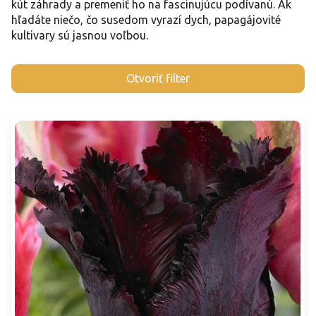
kút záhrady a premeniť ho na fascinujúcu podívanú. Ak
hľadáte niečo, čo susedom vyrazí dych, papagájovité
kultivary sú jasnou voľbou.
V
Otvoriť filter
ý
p
i
s
p
r
o
d
u
k
t
o
v