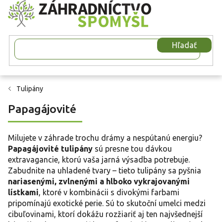
Prejsť
na
obsah
Hľadať
Tulipány
Papagájovité
Milujete v záhrade trochu drámy a nespútanú energiu?
Papagájovité tulipány
sú presne tou dávkou
extravagancie, ktorú vaša jarná výsadba potrebuje.
Zabudnite na uhladené tvary – tieto tulipány sa pyšnia
nariasenými, zvlnenými a hlboko vykrajovanými
lístkami
, ktoré v kombinácii s divokými farbami
pripomínajú exotické perie. Sú to skutoční umelci medzi
cibuľovinami, ktorí dokážu rozžiariť aj ten najvšednejší