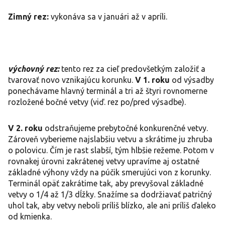
Zimný rez:
vykonáva sa v januári až v apríli.
výchovný rez:
tento rez za cieľ predovšetkým založiť a
tvarovať novo vznikajúcu korunku.
V 1. roku
od výsadby
ponechávame hlavný terminál a tri až štyri rovnomerne
rozložené bočné vetvy (viď. rez po/pred výsadbe).
V 2. roku
odstraňujeme prebytočné konkurenčné vetvy.
Zároveň vyberieme najslabšiu vetvu a skrátime ju zhruba
o polovicu. Čím je rast slabší, tým hlbšie režeme. Potom v
rovnakej úrovni zakrátenej vetvy upravíme aj ostatné
základné výhony vždy na púčik smerujúci von z korunky.
Terminál opäť zakrátime tak, aby prevyšoval základné
vetvy o 1/4 až 1/3 dĺžky. Snažíme sa dodržiavať patričný
uhol tak, aby vetvy neboli príliš blízko, ale ani príliš ďaleko
od kmienka.