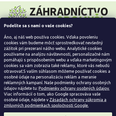
Z
á
p
ä
Podelíte sa s nami o vaše cookies?
t
i
Áno, aj náš web používa cookies. Vďaka povoleniu
e
cookies vám budeme môcť sprostredkovať nevšedný
Všetko o nákupe
zážitok pri prezeraní nášho webu. Analytické cookies
používame na analýzu návštevnosti, personalizačné nám
pomáhajú s prispôsobením webu a vďaka marketingovým
Informácie pre Vás
cookies sa vám zobrazia také reklamy, ktoré vás nebudú
otravovať.S vaším súhlasom môžeme používať cookies a
Kontaktujte nás
osobné údaje na personalizáciu reklám a meranie
reklamných kampaní. Naše podmienky ochrany osobných
údajov nájdete tu:
Podmienky ochrany osobných údajov.
Viac informácií o tom, ako Google spracováva vaše
osobné údaje, nájdete v
Zásadách ochrany súkromia a
zmluvných podmienkach spoločnosti Google.