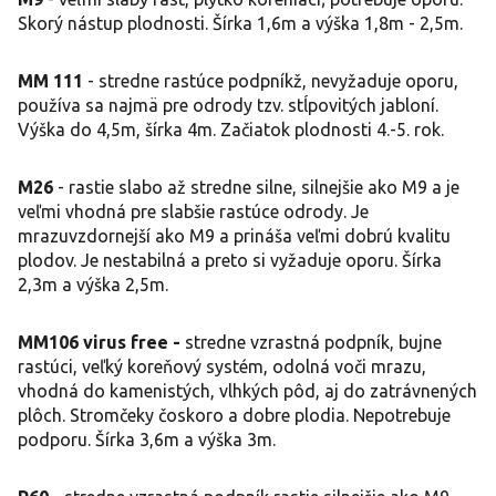
Skorý nástup plodnosti. Šírka 1,6m a výška 1,8m - 2,5m.
MM 111
- stredne rastúce podpníkž, nevyžaduje oporu,
používa sa najmä pre odrody tzv. stĺpovitých jabloní.
Výška do 4,5m, šírka 4m. Začiatok plodnosti 4.-5. rok.
M26
- rastie slabo až stredne silne, silnejšie ako M9 a je
veľmi vhodná pre slabšie rastúce odrody. Je
mrazuvzdornejší ako M9 a prináša veľmi dobrú kvalitu
plodov. Je nestabilná a preto si vyžaduje oporu. Šírka
2,3m a výška 2,5m.
MM106 virus free -
stredne vzrastná podpník, bujne
rastúci, veľký koreňový systém, odolná voči mrazu,
vhodná do kamenistých, vlhkých pôd, aj do zatrávnených
plôch. Stromčeky čoskoro a dobre plodia. Nepotrebuje
podporu. Šírka 3,6m a výška 3m.