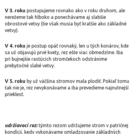
V 3. roku
postupujeme rovnako ako v roku druhom, ale
nerežeme tak hlboko a ponechávame aj slabšie
obrostové vetvy (tie však musia byť kratšie ako základné
vetvy).
V 4. roku
je postup opäť rovnaký, len u tých konárov, kde
sa už objavujú prvé kvety, rez ešte viac obmedzíme. Iba
pri bujnejšie rastúcich stromčekoch odstránime
prebytočné slabé vetvy.
V 5. roku
by už väčšina stromov mala plodiť. Pokiaľ tomu
tak nie je, rez nevykonávame a iba prevedieme najnutnejší
prieklesť.
udržiavací rez:
týmto rezom udržujeme strom v patričnej
kondícii, kedy vykonávame omladzovanie základných