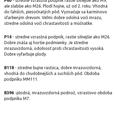
P60
- stredne vzrastná podpník rastie silnejšie ako M9,
ale slabšie ako M26. Plodí hojne, už od 2. roku. Vhodná
do ľahších, piesočnatých pôd. Vyznačuje sa karmínovo
sfarbeným drevom. Veľmi dobre odolná voči mrazu,
stredne odolná voči chrastavitosti a múčnatke.
P14
- stredne vzrastná podpník, rastie silnejšie ako M26.
Dobre znáša aj horšie podmienky. Je stredne
mrazuvzdorná, odolnosť proti chrastavitosti vysoká.
Dobre vyfarbuje plody.
B118
- stredne bujne rastúca, dobre mrazuvzdorná,
vhodná do chudobnejších a suchších pôd. Obdoba
podpníku MM111.
B396
-plodná, mrazuvzdorná podnož, vzrastovo obdoba
podpníku M7.