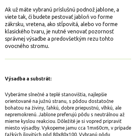
Ak už máte vybranú príslušnú podnož jablone, a
viete tak, či budete pestovať jabloň vo forme
zákrsku, vretena, ako stĺpovitá, alebo vo forme
klasického tvaru, je nutné venovať pozornosť
správnej výsadbe a predovšetkým rezu tohto
ovocného stromu.
Výsadba a substrát:
Vyberáme slnečné a teplé stanovištia, najlepšie
orientované na južnú stranu, s pôdou dostatočne
bohatou na živiny, ľahkú, dobre priepustnú, vlhkú, ale
nepremokrenú. Jablone preferujú pôdu s neutrálnou až
mierne kyslou reakciou. Dôležité je si vopred pripraviť
miesto výsadby. Vykopeme jamu cca 1mx60cm, v prípade
ťažkých ílovitých pôd 80x80x100. Vybranú pôdu