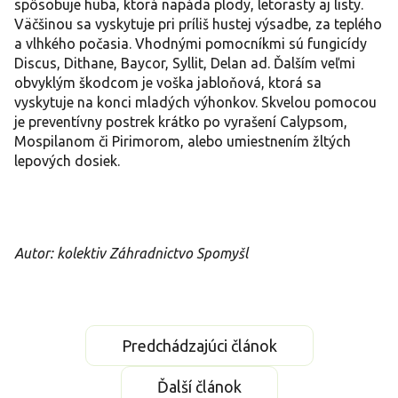
spôsobuje huba, ktorá napáda plody, letorasty aj listy.
Väčšinou sa vyskytuje pri príliš hustej výsadbe, za teplého
a vlhkého počasia. Vhodnými pomocníkmi sú fungicídy
Discus, Dithane, Baycor, Syllit, Delan ad. Ďalším veľmi
obvyklým škodcom je voška jabloňová, ktorá sa
vyskytuje na konci mladých výhonkov. Skvelou pomocou
je preventívny postrek krátko po vyrašení Calypsom,
Mospilanom či Pirimorom, alebo umiestnením žltých
lepových dosiek.
Autor: kolektiv Záhradnictvo Spomyšl
Predchádzajúci článok
Ďalší článok