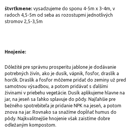
štvrťkmene:
vysadzujeme do sponu 4-5m x 3-4m, v
radoch 4,5-5m od seba as rozostupmi jednotlivých
stromov 2,5-3,5m
Hnojenie:
Dôležité pre správnu prosperitu jablone je dodávanie
potrebných živín, ako je dusík, vápnik, fosfor, draslík a
horčík. Draslík a fosfor môžeme pridať do zeminy už pred
samotnou výsadbou, a potom pridávať s ďalšími
živinami v priebehu vegetácie. Dusík aplikujeme hlavne na
jar, na jeseň sa ľahko splavuje do pôdy. Najľahšie pre
bežného spotrebiteľa je pridanie NPK na jeseň, a potom
znova na jar. Rovnako sa snažíme dopĺňať humus do
pôdy. Najkvalitnejšie hnojenie však zaistíme dobre
odležaným kompostom.