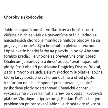
Choroby a škodcovia:
Jablone napadá množstvo škodcov a chorôb, proti
väčšine z nich sa však dá preventívne brániť. Jednou z
najčastejších chorôb je moniliová hniloba plodov. Tá sa
prejavuje predovšetkým hnednutím pletiva a tvorbou
kôpok svetlo hnedej farby na povrchu plodov. Aby sme
tomuto predišli, je vhodné sa preventívne brániť pred
Obalečom jabloňovým a ihneď odstraňovať napadnuté
plody. Proti obaleči používame fungicídy Discus, Rovral,
Zato a mnoho ďalších. Ďalším škodcom je pilatka jablčná,
ktorej larvy postupne vyžierajú dužinu a stred plodu.
Vzhľadom na ich schopnosť prezimovania je nutné
poškodené plody odstraňovať. Chemickú ochranu
vykonávame v čase liahnutia lariev, po opadaní kvetných
plátkov. Vhodným prípravkom je Reldan. Ďalším častým
problémom pri pestovaní jabloní je chrastavitosť, ktorú