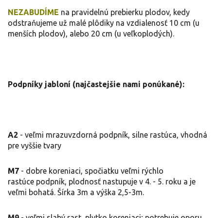
NEZABUDÍME
na pravidelnú prebierku plodov, kedy
odstraňujeme už malé plôdiky na vzdialenosť 10 cm (u
menších plodov), alebo 20 cm (u veľkoplodých).
Podpníky jabloní (najčastejšie nami ponúkané):
A2
- veľmi mrazuvzdorná podpník, silne rastúca, vhodná
pre vyššie tvary
M7
- dobre koreniaci, spočiatku veľmi rýchlo
rastúce podpník, plodnosť nastupuje v 4. - 5. roku a je
veľmi bohatá. Šírka 3m a výška 2,5-3m.
M9
- veľmi slabý rast, plytko koreniaci; potrebuje oporu.