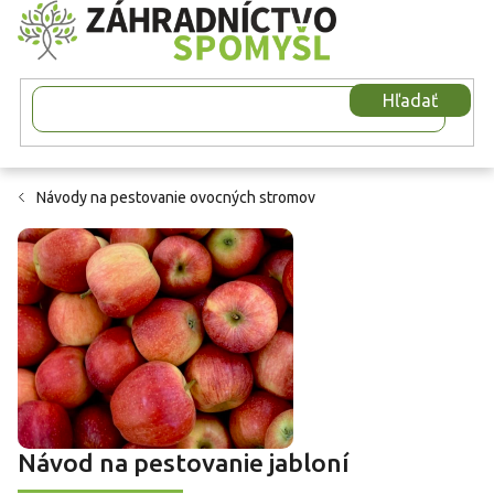
Prejsť
na
obsah
Hľadať
Návody na pestovanie ovocných stromov
Návod na pestovanie jabloní