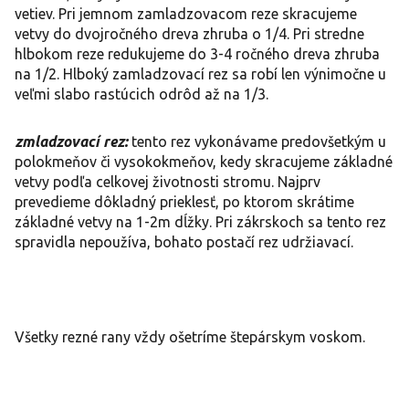
vetiev. Pri jemnom zamladzovacom reze skracujeme
vetvy do dvojročného dreva zhruba o 1/4. Pri stredne
hlbokom reze redukujeme do 3-4 ročného dreva zhruba
na 1/2. Hlboký zamladzovací rez sa robí len výnimočne u
veľmi slabo rastúcich odrôd až na 1/3.
zmladzovací rez:
tento rez vykonávame predovšetkým u
polokmeňov či vysokokmeňov, kedy skracujeme základné
vetvy podľa celkovej životnosti stromu. Najprv
prevedieme dôkladný prieklesť, po ktorom skrátime
základné vetvy na 1-2m dĺžky. Pri zákrskoch sa tento rez
spravidla nepoužíva, bohato postačí rez udržiavací.
Všetky rezné rany vždy ošetríme štepárskym voskom.