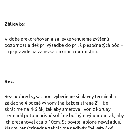
Zálievka:
V dobe prekoreňovania zálievke venujeme zvýšenú
pozornosť a tiež pri výsadbe do príliš piesočnatých pôd –
tu je pravidelná zálievka dokonca nutnosťou.
Rez:
Rez po/pred výsadbou: vyberieme si hlavný terminál a
základné 4 bočné výhony (na každej strane 2) - tie
skrátime na 4-6 ôk, tak aby smerovali von z koruny.
Terminál potom prispôsobíme bočným výhonom tak, aby
ich presahoval cca o 10cm. Stĺpovité jablone nevyžadujú
žiadny rez (prípadne zakrátime nadbytočné vetvičky).