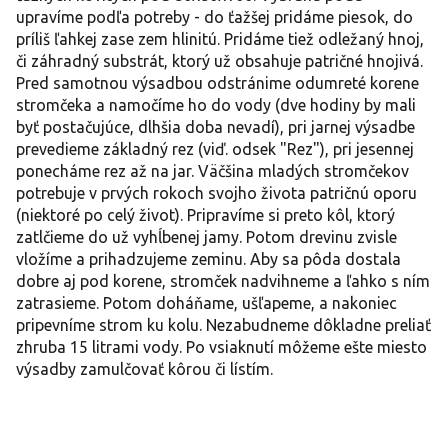
upravíme podľa potreby - do ťažšej pridáme piesok, do
príliš ľahkej zase zem hlinitú. Pridáme tiež odležaný hnoj,
či záhradný substrát, ktorý už obsahuje patričné ​​hnojivá.
Pred samotnou výsadbou odstránime odumreté korene
stromčeka a namočíme ho do vody (dve hodiny by mali
byť postačujúce, dlhšia doba nevadí), pri jarnej výsadbe
prevedieme základný rez (viď. odsek "Rez"), pri jesennej
ponecháme rez až na jar. Väčšina mladých stromčekov
potrebuje v prvých rokoch svojho života patričnú oporu
(niektoré po celý život). Pripravíme si preto kôl, ktorý
zatlčieme do už vyhĺbenej jamy. Potom drevinu zvisle
vložíme a prihadzujeme zeminu. Aby sa pôda dostala
dobre aj pod korene, stromček nadvihneme a ľahko s ním
zatrasieme. Potom doháňame, ušľapeme, a nakoniec
pripevníme strom ku kolu. Nezabudneme dôkladne preliať
zhruba 15 litrami vody. Po vsiaknutí môžeme ešte miesto
výsadby zamulčovať kôrou či lístím.