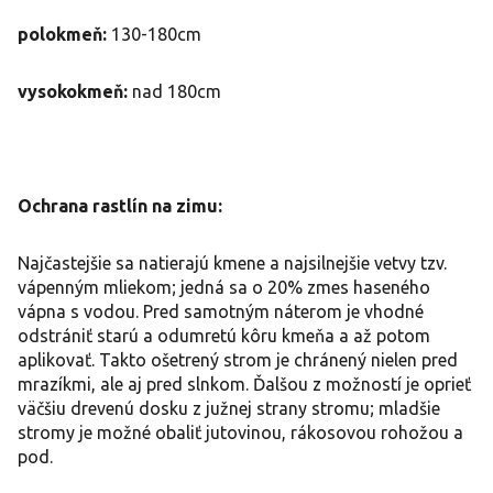
polokmeň:
130-180cm
vysokokmeň:
nad 180cm
Ochrana rastlín na zimu:
Najčastejšie sa natierajú kmene a najsilnejšie vetvy tzv.
vápenným mliekom; jedná sa o 20% zmes haseného
vápna s vodou. Pred samotným náterom je vhodné
odstrániť starú a odumretú kôru kmeňa a až potom
aplikovať. Takto ošetrený strom je chránený nielen pred
mrazíkmi, ale aj pred slnkom. Ďalšou z možností je oprieť
väčšiu drevenú dosku z južnej strany stromu; mladšie
stromy je možné obaliť jutovinou, rákosovou rohožou a
pod.