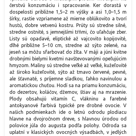
čerstvú konzumáciu i spracovanie. Ker dorastá v
dospelosti približne 1,5–2 m výšky a asi 1,0–1,5 m
šírky, rastie vzpriamene až mierne oblúkovito a tvorí
hustú, dobre vetvenú kostru. Prúty sú stredne silné,
stredne ostnité, s jemnejšími tŕňmi, čo uľahčuje zber.
Listy sú opadavé, eliptické až vajcovito kopijovité,
dlhé približne 5–10 cm, stredne až sýto zelené, na
jeseň sa môžu sfarbovať do žlta. V máji a júni kvitne
drobnými bielymi kvetmi navštevovanými opeľujúcim
hmyzom. Maliny sú stredne veľké až veľké, kužeľovité
až široko kužeľovité, sýto až tmavo červené, pevné,
ale šťavnaté, s príjemne sladkou, ľahko navinulou a
aromatickou chuťou. Hodí sa na priamu konzumáciu,
do dezertov, koláčov, džemov, štiav aj na mrazenie.
Plody obsahujú vitamín C, vlákninu a farebné
antokyanové farbivá typické pre drobné ovocie. V
našich podmienkach ide o letnú odrodu plodiacu
hlavne na dvojročnom dreve, s hlavnou úrodou od
polovice júla do augusta podľa polohy. Odroda sa
uplatní v klasických ovocných výsadbách, v jedlých