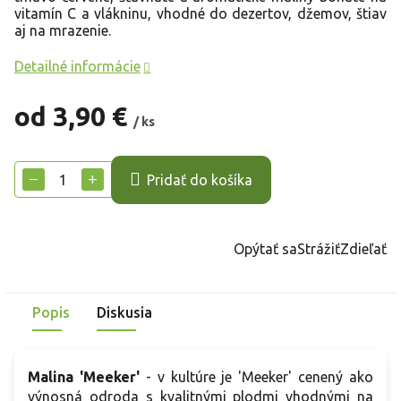
vitamín C a vlákninu, vhodné do dezertov, džemov, štiav
aj na mrazenie.
Detailné informácie
od
3,90 €
/ ks
Jednotková
cena:
−
+
Pridať do košíka
Opýtať sa
Strážiť
Zdieľať
Popis
Diskusia
Malina 'Meeker'
- v kultúre je 'Meeker' cenený ako
výnosná odroda s kvalitnými plodmi vhodnými na