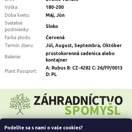
Výška
:
180-200
Doba kvetu
:
Máj, Jún
Svetelné
Slnko
podmienky
:
Farba plodu
:
Červená
Termín zberu
:
Júl
,
August
,
Septembra
,
Október
prostokorenná sadenica alebo
Balenie
:
kontajner
A: Rubus B: CZ-4282 C: 26/FP/0013
Plant Passport
:
D: PL
Z
á
p
ä
t
i
Podelíte sa s nami o vaše cookies?
e
Všetko o nákupe