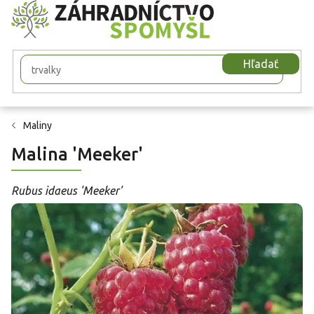
Prejsť
na
obsah
Hľadať
Maliny
Malina 'Meeker'
Rubus idaeus 'Meeker'