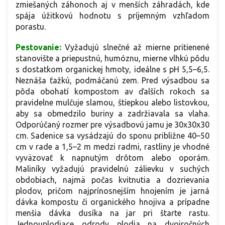
zmiešaných záhonoch aj v menších záhradách, kde
spája úžitkovú hodnotu s príjemným vzhľadom
porastu.
Pestovanie:
Vyžadujú slnečné až mierne pritienené
stanovište a priepustnú, humóznu, mierne vlhkú pôdu
s dostatkom organickej hmoty, ideálne s pH 5,5–6,5.
Neznáša ťažkú, podmáčanú zem. Pred výsadbou sa
pôda obohatí kompostom av ďalších rokoch sa
pravidelne mulčuje slamou, štiepkou alebo listovkou,
aby sa obmedzilo buriny a zadržiavala sa vlaha.
Odporúčaný rozmer pre výsadbovú jamu je 30x30x30
cm. Sadenice sa vysádzajú do sponu približne 40–50
cm v rade a 1,5–2 m medzi radmi, rastliny je vhodné
vyväzovať k napnutým drôtom alebo oporám.
Maliníky vyžadujú pravidelnú zálievku v suchých
obdobiach, najmä počas kvitnutia a dozrievania
plodov, pričom najprínosnejším hnojením je jarná
dávka kompostu či organického hnojiva a prípadne
menšia dávka dusíka na jar pri štarte rastu.
Jednouplodiace odrody plodia na dvojročných