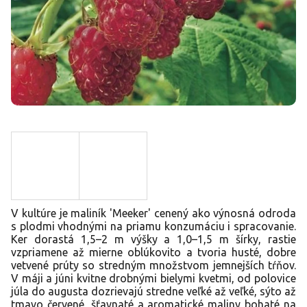
V kultúre je maliník 'Meeker' cenený ako výnosná odroda
s plodmi vhodnými na priamu konzumáciu i spracovanie.
Ker dorastá 1,5–2 m výšky a 1,0–1,5 m šírky, rastie
vzpriamene až mierne oblúkovito a tvoria husté, dobre
vetvené prúty so stredným množstvom jemnejších tŕňov.
V máji a júni kvitne drobnými bielymi kvetmi, od polovice
júla do augusta dozrievajú stredne veľké až veľké, sýto až
tmavo červené, šťavnaté a aromatické maliny bohaté na