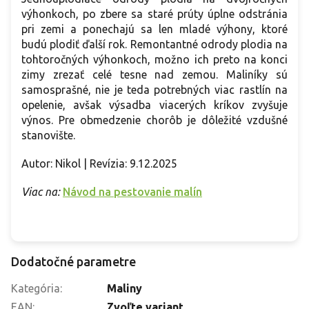
výhonkoch, po zbere sa staré prúty úplne odstránia
pri zemi a ponechajú sa len mladé výhony, ktoré
budú plodiť ďalší rok. Remontantné odrody plodia na
tohtoročných výhonkoch, možno ich preto na konci
zimy zrezať celé tesne nad zemou. Maliníky sú
samosprašné, nie je teda potrebných viac rastlín na
opelenie, avšak výsadba viacerých kríkov zvyšuje
výnos. Pre obmedzenie chorôb je dôležité vzdušné
stanovište.
Autor: Nikol | Revízia: 9.12.2025
Viac na:
Návod na pestovanie malín
Dodatočné parametre
Kategória
:
Maliny
EAN
:
Zvoľte variant