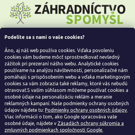
Z
á
p
ä
t
i
Podelíte sa s nami o vaše cookies?
e
Všetko o nákupe
Áno, aj náš web používa cookies. Vďaka povoleniu
Informácie pre Vás
cookies vám budeme môcť sprostredkovať nevšedný
zážitok pri prezeraní nášho webu. Analytické cookies
používame na analýzu návštevnosti, personalizačné nám
Kontaktujte nás
pomáhajú s prispôsobením webu a vďaka marketingovým
cookies sa vám zobrazia také reklamy, ktoré vás nebudú
otravovať.S vaším súhlasom môžeme používať cookies a
osobné údaje na personalizáciu reklám a meranie
reklamných kampaní. Naše podmienky ochrany osobných
údajov nájdete tu:
Podmienky ochrany osobných údajov.
Viac informácií o tom, ako Google spracováva vaše
osobné údaje, nájdete v
Zásadách ochrany súkromia a
zmluvných podmienkach spoločnosti Google.