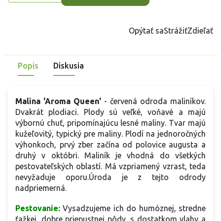
Opýtať sa
Strážiť
Zdieľať
Popis
Diskusia
Malina 'Aroma Queen'
- červená odroda maliníkov.
Dvakrát plodiaci. Plody sú veľké, voňavé a majú
výbornú chuť, pripomínajúcu lesné maliny. Tvar majú
kužeľovitý, typický pre maliny. Plodí na jednoročných
výhonkoch, prvý zber začína od polovice augusta a
druhý v októbri. Maliník je vhodná do všetkých
pestovateľských oblastí. Má vzpriamený vzrast, teda
nevyžaduje oporu.Úroda je z tejto odrody
nadpriemerná.
Pestovanie:
Vysadzujeme ich do humóznej, stredne
ťažkej, dobre priepustnej pôdy, s dostatkom vlahy a