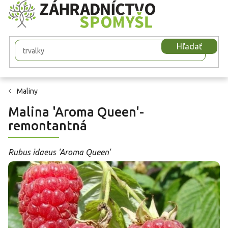
Prejsť
na
obsah
Hľadať
Maliny
Malina 'Aroma Queen'-
remontantná
Rubus idaeus 'Aroma Queen'