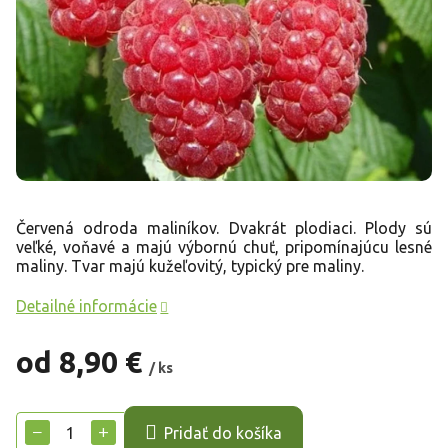
Červená odroda maliníkov. Dvakrát plodiaci. Plody sú
veľké, voňavé a majú výbornú chuť, pripomínajúcu lesné
maliny. Tvar majú kužeľovitý, typický pre maliny.
Detailné informácie
od
8,90 €
/ ks
Jednotková
cena:
−
+
Pridať do košíka