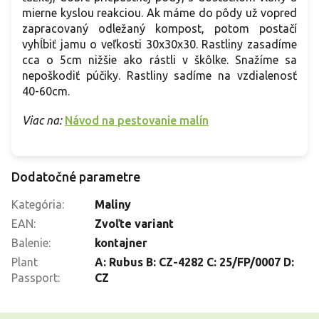
mierne kyslou reakciou. Ak máme do pôdy už vopred
zapracovaný odležaný kompost, potom postačí
vyhĺbiť jamu o veľkosti 30x30x30. Rastliny zasadíme
cca o 5cm nižšie ako rástli v škôlke. Snažíme sa
nepoškodiť púčiky. Rastliny sadíme na vzdialenosť
40-60cm.
Viac na:
Návod na pestovanie malín
Dodatočné parametre
Kategória
:
Maliny
EAN
:
Zvoľte variant
Balenie
:
kontajner
Plant
A: Rubus B: CZ-4282 C: 25/FP/0007 D:
Passport
:
CZ