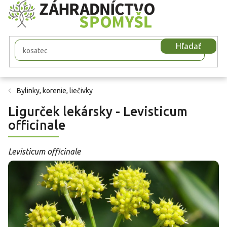
Prejsť
na
obsah
Hľadať
Bylinky, korenie, liečivky
Ligurček lekársky - Levisticum
officinale
Levisticum officinale