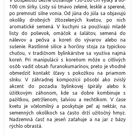
100 cm šírky. Listy sú tmavo zelené, lesklé a sperené,
po premnutí silne vonia. Od júna do júla sa objavujú
okolíky drobných žltozelených kvetov, po nich
aromatické semená. V kuchyni sa používajú mladé
listy do polievok, omáčok a šalátov, semená do
nálevov a pečiva a koreň do vývarov alebo na
sušenie. Rastlinné silice a horčiny stoja za typickou
chuťou, v tradičnom bylinkárstve sa využíva najmä
koreň. Pri manipulácii s koreňom môže u citlivých
osôb vadiť obsah furanokumarínov, preto je vhodné
obmedziť kontakt šťavy s pokožkou na priamom
slnku. V záhradnej kompozícii pôsobí ako zvislý
akcent do pozadia bylinkovej špirály alebo k
úžitkovým záhonom, kde sa dobre kombinuje s
pažítkou, petržlenom, šalviou a nechtíkom. V čase
kvetu je včelomilný a poskytuje peľ aj nektár, na
semenných okolíkoch sa často drží užitočný hmyz.
Nadzemná časť na jeseň zaťahuje a na jar z bázy
rýchlo obrastá.