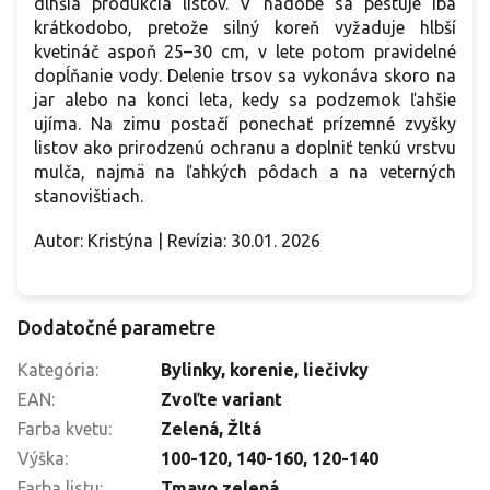
dlhšia produkcia listov. V nádobe sa pestuje iba
krátkodobo, pretože silný koreň vyžaduje hlbší
kvetináč aspoň 25–30 cm, v lete potom pravidelné
dopĺňanie vody. Delenie trsov sa vykonáva skoro na
jar alebo na konci leta, kedy sa podzemok ľahšie
ujíma. Na zimu postačí ponechať prízemné zvyšky
listov ako prirodzenú ochranu a doplniť tenkú vrstvu
mulča, najmä na ľahkých pôdach a na veterných
stanovištiach.
Autor: Kristýna | Revízia: 30.01. 2026
Dodatočné parametre
Kategória
:
Bylinky, korenie, liečivky
EAN
:
Zvoľte variant
Farba kvetu
:
Zelená, Žltá
Výška
:
100-120
,
140-160
,
120-140
Farba listu
:
Tmavo zelená