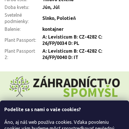
Doba kvetu
:
Jún
,
Júl
Svetelné
Slnko
,
Polotieň
podmienky
:
Balenie
:
kontajner
A: Levisticum B: CZ-4282 C:
Plant Passport
:
26/FP/0034 D: PL
Plant Passport
A: Levisticum B: CZ-4282 C:
2
:
26/FP/0040 D: IT
Z
á
p
ä
t
i
Podelíte sa s nami o vaše cookies?
e
Všetko o nákupe
Áno, aj náš web používa cookies. Vďaka povoleniu
Informácie pre Vás
cookies vám budeme môcť sprostredkovať nevšedný