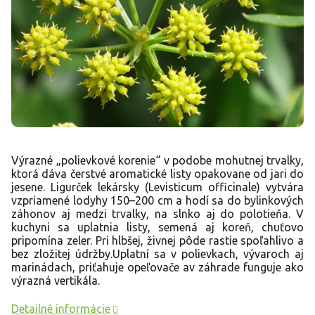
Výrazné „polievkové korenie“ v podobe mohutnej trvalky,
ktorá dáva čerstvé aromatické listy opakovane od jari do
jesene. Ligurček lekársky (Levisticum officinale) vytvára
vzpriamené lodyhy 150–200 cm a hodí sa do bylinkových
záhonov aj medzi trvalky, na slnko aj do polotieňa. V
kuchyni sa uplatnia listy, semená aj koreň, chuťovo
pripomína zeler. Pri hlbšej, živnej pôde rastie spoľahlivo a
bez zložitej údržby.Uplatní sa v polievkach, vývaroch aj
marinádach, priťahuje opeľovače av záhrade funguje ako
výrazná vertikála.
Detailné informácie