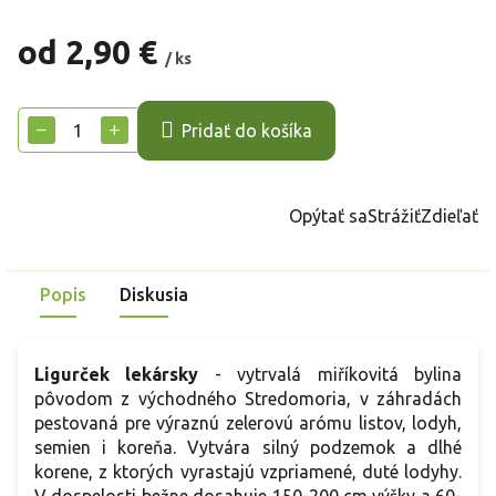
od
2,90 €
/ ks
Jednotková
cena:
−
+
Pridať do košíka
Opýtať sa
Strážiť
Zdieľať
Popis
Diskusia
Ligurček lekársky
- vytrvalá miříkovitá bylina
pôvodom z východného Stredomoria, v záhradách
pestovaná pre výraznú zelerovú arómu listov, lodyh,
semien i koreňa. Vytvára silný podzemok a dlhé
korene, z ktorých vyrastajú vzpriamené, duté lodyhy.
V dospelosti bežne dosahuje 150-200 cm výšky a 60-