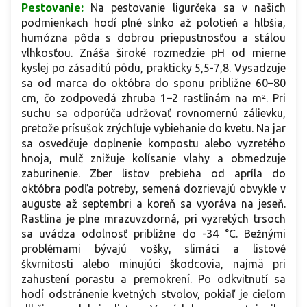
Pestovanie:
Na pestovanie ligurčeka sa v našich
podmienkach hodí plné slnko až polotieň a hlbšia,
humózna pôda s dobrou priepustnosťou a stálou
vlhkosťou. Znáša široké rozmedzie pH od mierne
kyslej po zásaditú pôdu, prakticky 5,5-7,8. Vysadzuje
sa od marca do októbra do sponu približne 60–80
cm, čo zodpovedá zhruba 1–2 rastlinám na m². Pri
suchu sa odporúča udržovať rovnomernú zálievku,
pretože prísušok zrýchľuje vybiehanie do kvetu. Na jar
sa osvedčuje doplnenie kompostu alebo vyzretého
hnoja, mulč znižuje kolísanie vlahy a obmedzuje
zaburinenie. Zber listov prebieha od apríla do
októbra podľa potreby, semená dozrievajú obvykle v
auguste až septembri a koreň sa vyoráva na jeseň.
Rastlina je plne mrazuvzdorná, pri vyzretých trsoch
sa uvádza odolnosť približne do -34 °C. Bežnými
problémami bývajú vošky, slimáci a listové
škvrnitosti alebo minujúci škodcovia, najmä pri
zahustení porastu a premokrení. Po odkvitnutí sa
hodí odstránenie kvetných stvolov, pokiaľ je cieľom