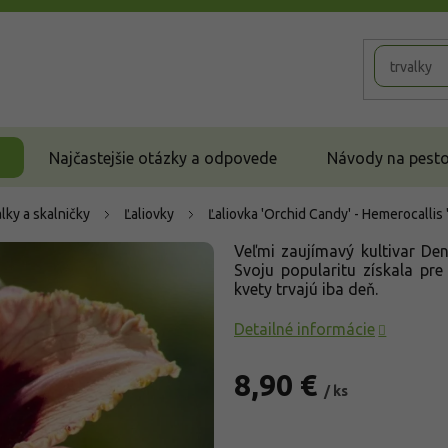
Najčastejšie otázky a odpovede
Návody na pestov
lky a skalničky
Ľaliovky
Ľaliovka 'Orchid Candy' - Hemerocallis
Veľmi zaujímavý kultivar Den
Svoju popularitu získala pre
kvety trvajú iba deň.
Detailné informácie
8,90 €
/ ks
Jednotková
cena: