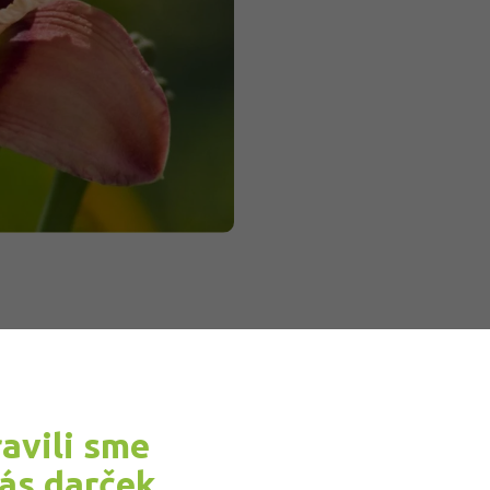
ravili sme
vás darček