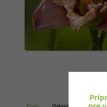
Prip
pre 
Popis
Diskusia