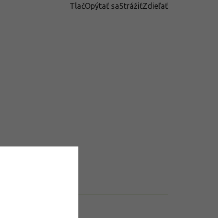
Tlač
Opýtať sa
Strážiť
Zdieľať