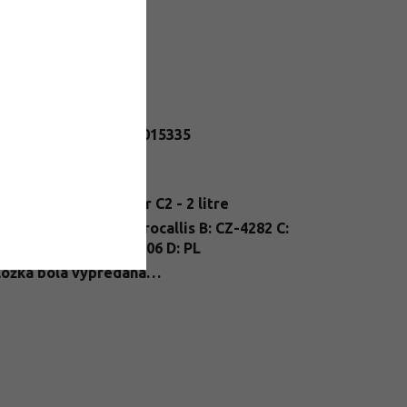
datočné parametre
egória
:
Ľaliovky
N
:
2284900015335
telné
Slnko
dmienky
:
enie
:
kontajner C2 - 2 litre
nt
A: Hemerocallis B: CZ-4282 C:
ssport
:
24/FP/0006 D: PL
ložka bola vypredaná…