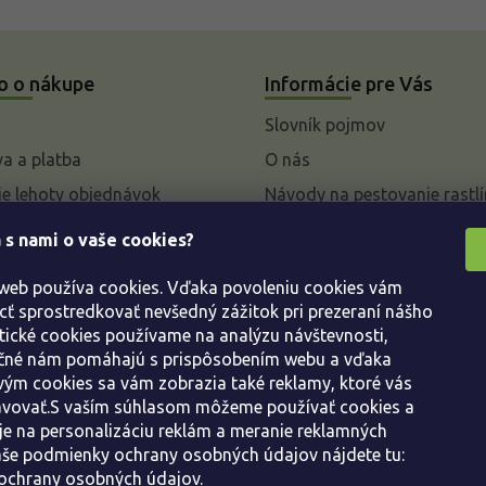
o o nákupe
Informácie pre Vás
Slovník pojmov
a a platba
O nás
e lehoty objednávok
Návody na pestovanie rastlí
livky k parametrom a
 s nami o vaše cookies?
 rastlín
 web používa cookies. Vďaka povoleniu cookies vám
enie od kúpnej zmluvy
 sprostredkovať nevšedný zážitok pri prezeraní nášho
ácie
tické cookies používame na analýzu návštevnosti,
ácie o ochrane osobných
ačné nám pomáhajú s prispôsobením webu a vďaka
ým cookies sa vám zobrazia také reklamy, ktoré vás
avovať.S vaším súhlasom môžeme používať cookies a
dné podmienky
e na personalizáciu reklám a meranie reklamných
še podmienky ochrany osobných údajov nájdete tu:
ochrany osobných údajov.