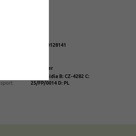
datočné parametre
egória
:
Kiwi
N
:
2284900128141
telné
Slnko
dmienky
:
enie
:
kontajner
nt
A: Actinidia B: CZ-4282 C:
ssport
:
25/FP/0014 D: PL