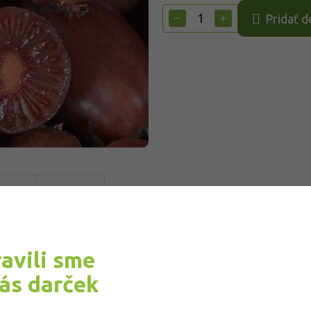
cena:
−
+
Pridať d
ravili sme
vás darček