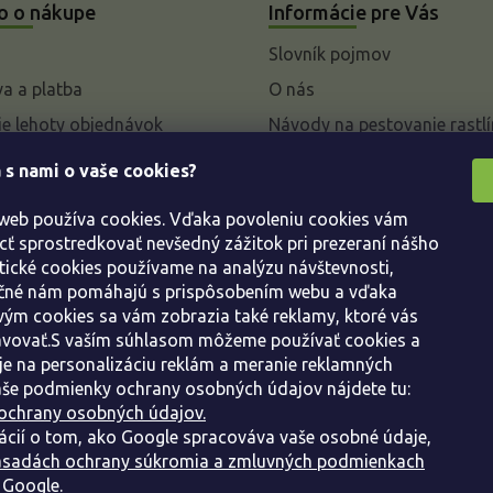
o o nákupe
Informácie pre Vás
Slovník pojmov
a a platba
O nás
e lehoty objednávok
Návody na pestovanie rastlí
livky k parametrom a
 s nami o vaše cookies?
 rastlín
 web používa cookies. Vďaka povoleniu cookies vám
enie od kúpnej zmluvy
 sprostredkovať nevšedný zážitok pri prezeraní nášho
ácie
tické cookies používame na analýzu návštevnosti,
ácie o ochrane osobných
ačné nám pomáhajú s prispôsobením webu a vďaka
ým cookies sa vám zobrazia také reklamy, ktoré vás
avovať.S vaším súhlasom môžeme používať cookies a
dné podmienky
e na personalizáciu reklám a meranie reklamných
še podmienky ochrany osobných údajov nájdete tu:
ochrany osobných údajov.
ácií o tom, ako Google spracováva vaše osobné údaje,
sadách ochrany súkromia a zmluvných podmienkach
 Google.