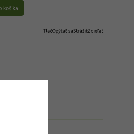
o košíka
Tlač
Opýtať sa
Strážiť
Zdieľať