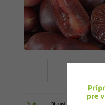
Prip
pre 
Popis
Diskusia