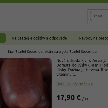
Najčastejšie otázky a odpovede
Návody na pestov
Kiwi 'Scarlet September'
Actinidia arguta 'Scarlet September'
Nová odroda kivi s červenými
Dorastá do výšky 6-8 m. Plod
slivky. Dužina je červená. R
vitamínu C.
Detailné informácie
17,90 €
/ ks
Jednotková