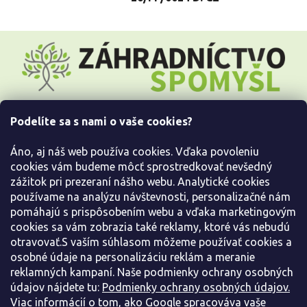
Z
á
p
ä
t
i
Podelíte sa s nami o vaše cookies?
e
Všetko o nákupe
Áno, aj náš web používa cookies. Vďaka povoleniu
Informácie pre Vás
cookies vám budeme môcť sprostredkovať nevšedný
zážitok pri prezeraní nášho webu. Analytické cookies
používame na analýzu návštevnosti, personalizačné nám
Kontaktujte nás
pomáhajú s prispôsobením webu a vďaka marketingovým
cookies sa vám zobrazia také reklamy, ktoré vás nebudú
otravovať.S vaším súhlasom môžeme používať cookies a
osobné údaje na personalizáciu reklám a meranie
reklamných kampaní. Naše podmienky ochrany osobných
údajov nájdete tu:
Podmienky ochrany osobných údajov.
Viac informácií o tom, ako Google spracováva vaše