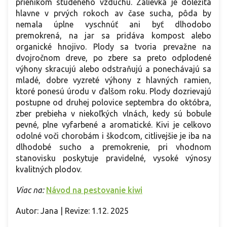
prienikom studeného vzduchu. Zálievka je dôležitá
hlavne v prvých rokoch av čase sucha, pôda by
nemala úplne vyschnúť ani byť dlhodobo
premokrená, na jar sa pridáva kompost alebo
organické hnojivo. Plody sa tvoria prevažne na
dvojročnom dreve, po zbere sa preto odplodené
výhony skracujú alebo odstraňujú a ponechávajú sa
mladé, dobre vyzreté výhony z hlavných ramien,
ktoré ponesú úrodu v ďalšom roku. Plody dozrievajú
postupne od druhej polovice septembra do októbra,
zber prebieha v niekoľkých vlnách, kedy sú bobule
pevné, plne vyfarbené a aromatické. Kivi je celkovo
odolné voči chorobám i škodcom, citlivejšie je iba na
dlhodobé sucho a premokrenie, pri vhodnom
stanovisku poskytuje pravidelné, vysoké výnosy
kvalitných plodov.
Viac na:
Návod na pestovanie kiwi
Autor: Jana | Revize: 1.12. 2025