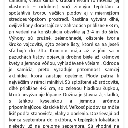
Chladná, vlhšia klíma s kratším letom formovala jej
vlastnosti – odolnosť voči zimným teplotám a
spoľahlivú tvorbu väčších plodov aj v miernejšom
stredoeurópskom prostredí. Rastlina vytvára dlhé,
ovíjivé liany dorastajúce v záhradách približne 6-8 m,
pri vedení na konštrukciu obvykle aj 3-4 m do šírky.
Výhony sú pružné, zelenohnedé, olistenie tvoria
široko vajcovité, sýto zelené listy, ktoré sa na jeseň
sfarbujú do žlta. Koncom mája až v júni sa v
pazuchách listov objavujú drobné biele až krémové
kvety s jemnou vôňou, vyhľadávané včelami. Odroda
je samičia, preto vyžaduje prítomnosť samčej
aktinídie, ktorá zaisťuje opelenie. Plody patria k
najväčším v rámci minikivi. Sú sploštené až srdcovité,
dlhé približne 4-5 cm, so zelenou hladkou šupkou,
ktorá nevyžaduje lúpanie. Dužina je šťavnatá, sladká,
s ľahkou kyselinkou a jemnou arómou
pripomínajúcou klasické kivi. Veľkosť plodov sa môže
líšiť podľa stanovišťa, vlahy a opelenia. Dozrievajú od
konca septembra do októbra, v teplejších lokalitách
niekedy už na prelome septembra. Sú vhodné na