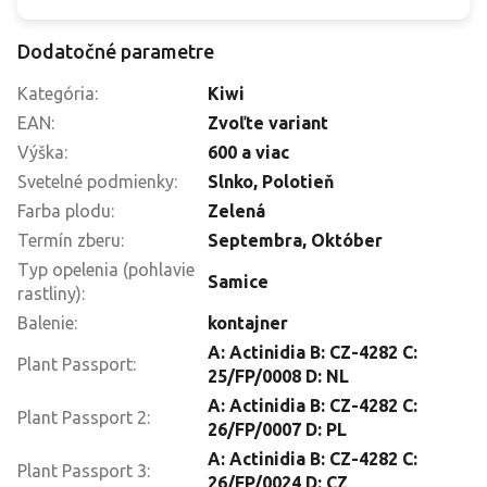
Dodatočné parametre
Kategória
:
Kiwi
EAN
:
Zvoľte variant
Výška
:
600 a viac
Svetelné podmienky
:
Slnko
,
Polotieň
Farba plodu
:
Zelená
Termín zberu
:
Septembra
,
Október
Typ opelenia (pohlavie
Samice
rastliny)
:
Balenie
:
kontajner
A: Actinidia B: CZ-4282 C:
Plant Passport
:
25/FP/0008 D: NL
A: Actinidia B: CZ-4282 C:
Plant Passport 2
:
26/FP/0007 D: PL
A: Actinidia B: CZ-4282 C:
Plant Passport 3
:
26/FP/0024 D: CZ