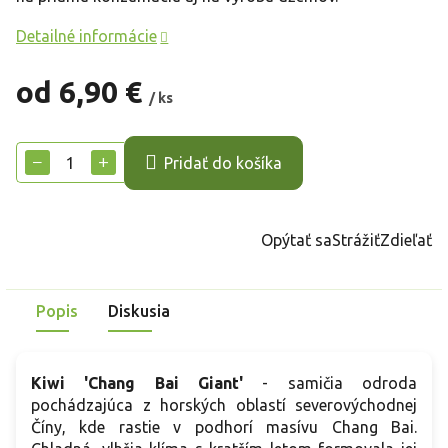
Detailné informácie
od
6,90 €
/ ks
Jednotková
cena:
−
+
Pridať do košíka
Opýtať sa
Strážiť
Zdieľať
Popis
Diskusia
Kiwi 'Chang Bai Giant'
- samičia odroda
pochádzajúca z horských oblastí severovýchodnej
Číny, kde rastie v podhorí masívu Chang Bai.