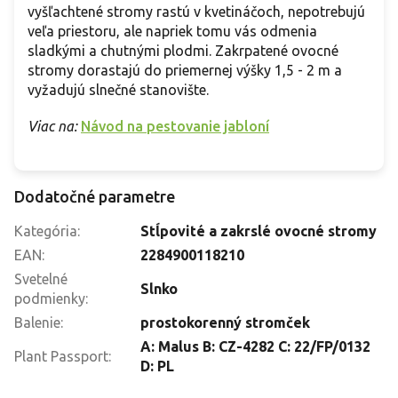
vyšľachtené stromy rastú v kvetináčoch, nepotrebujú
veľa priestoru, ale napriek tomu vás odmenia
sladkými a chutnými plodmi. Zakrpatené ovocné
stromy dorastajú do priemernej výšky 1,5 - 2 m a
vyžadujú slnečné stanovište.
Viac na:
Návod na pestovanie jabloní
Dodatočné parametre
Kategória
:
Stĺpovité a zakrslé ovocné stromy
EAN
:
2284900118210
Svetelné
Slnko
podmienky
:
Balenie
:
prostokorenný stromček
A: Malus B: CZ-4282 C: 22/FP/0132
Plant Passport
:
D: PL