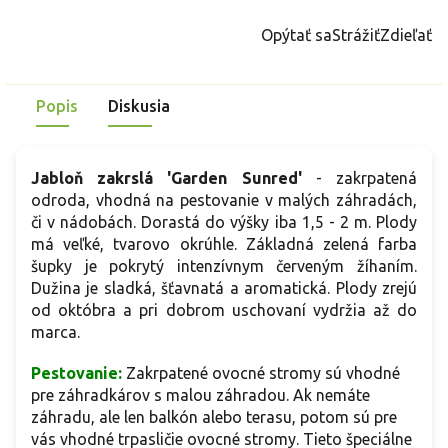
Opýtať sa
Strážiť
Zdieľať
Popis
Diskusia
Jabloň zakrslá 'Garden Sunred'
- zakrpatená
odroda, vhodná na pestovanie v malých záhradách,
či v nádobách. Dorastá do výšky iba 1,5 - 2 m. Plody
má veľké, tvarovo okrúhle. Základná zelená farba
šupky je pokrytý intenzívnym červeným žíhaním.
Dužina je sladká, šťavnatá a aromatická. Plody zrejú
od októbra a pri dobrom uschovaní vydržia až do
marca.
Pestovanie:
Zakrpatené ovocné stromy sú vhodné
pre záhradkárov s malou záhradou. Ak nemáte
záhradu, ale len balkón alebo terasu, potom sú pre
vás vhodné trpasličie ovocné stromy. Tieto špeciálne