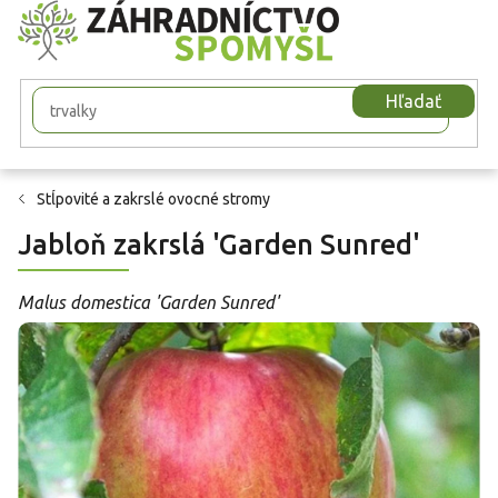
Prejsť
na
obsah
Hľadať
Stĺpovité a zakrslé ovocné stromy
Jabloň zakrslá 'Garden Sunred'
Malus domestica 'Garden Sunred'