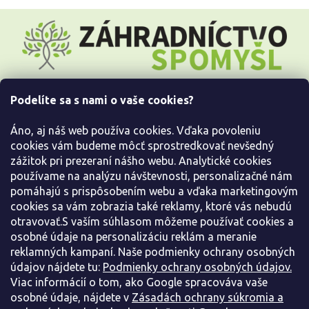
Z
á
p
ä
t
i
Podelíte sa s nami o vaše cookies?
e
Všetko o nákupe
Áno, aj náš web používa cookies. Vďaka povoleniu
Informácie pre Vás
cookies vám budeme môcť sprostredkovať nevšedný
zážitok pri prezeraní nášho webu. Analytické cookies
používame na analýzu návštevnosti, personalizačné nám
Kontaktujte nás
pomáhajú s prispôsobením webu a vďaka marketingovým
cookies sa vám zobrazia také reklamy, ktoré vás nebudú
otravovať.S vaším súhlasom môžeme používať cookies a
osobné údaje na personalizáciu reklám a meranie
reklamných kampaní. Naše podmienky ochrany osobných
údajov nájdete tu:
Podmienky ochrany osobných údajov.
Viac informácií o tom, ako Google spracováva vaše
osobné údaje, nájdete v
Zásadách ochrany súkromia a