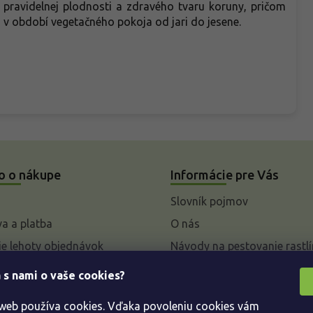
e pravidelnej plodnosti a zdravého tvaru koruny, pričom
a v období vegetačného pokoja od jari do jesene.
o o nákupe
Informácie pre Vás
Slovník pojmov
a a platba
O nás
e lehoty objednávok
Návody na pestovanie rastlí
livky k parametrom a
 s nami o vaše cookies?
 rastlín
 web používa cookies. Vďaka povoleniu cookies vám
enie od kúpnej zmluvy