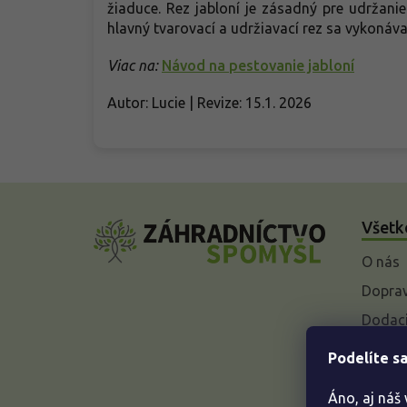
žiaduce. Rez jabloní je zásadný pre udržani
hlavný tvarovací a udržiavací rez sa vykonáv
Viac na:
Návod na pestovanie jabloní
Autor: Lucie | Revize: 15.1. 2026
Z
á
Všetk
p
ä
O nás
t
i
Doprav
e
Dodaci
Vysvet
Podelíte sa
baleniu
Áno, aj náš
Odstúp