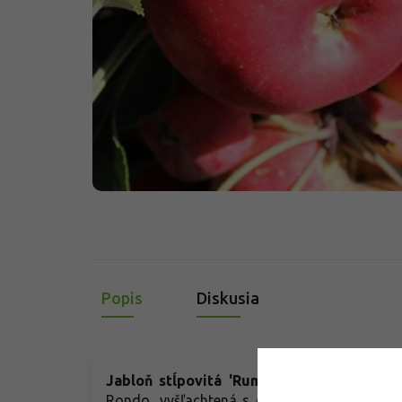
Popis
Diskusia
Jabloň stĺpovitá 'Rumba'
- moderná rezis
Rondo, vyšľachtená s dôrazom na kvalitu p