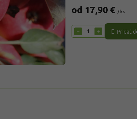
od
17,90 €
/ ks
Jednotková
cena:
−
+
Pridať d
Do
tentná odroda vzniknutá krížením odrôd Red Topaz a
lodov, odolnosť a úsporný rast. Strom vytvára typický