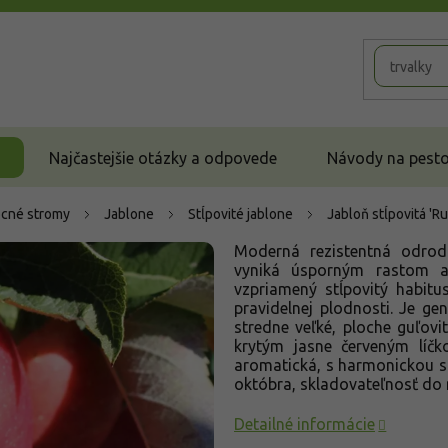
Najčastejšie otázky a odpovede
Návody na pestov
cné stromy
Jablone
Stĺpovité jablone
Jabloň stĺpovitá '
Moderná rezistentná odrod
vyniká úsporným rastom a
vzpriamený stĺpovitý habit
pravidelnej plodnosti. Je gen
stredne veľké, ploche guľov
krytým jasne červeným líčk
aromatická, s harmonickou s
októbra, skladovateľnosť do
Detailné informácie