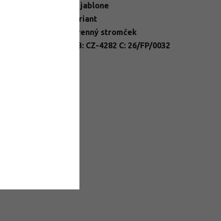
egória
:
Stĺpovité jablone
N
:
Zvoľte variant
enie
:
prostokorenný stromček
nt
A: Malus B: CZ-4282 C: 26/FP/0032
ssport
:
D: CZ