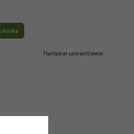
o košíka
Tlač
Opýtať sa
Strážiť
Zdieľať
datočné parametre