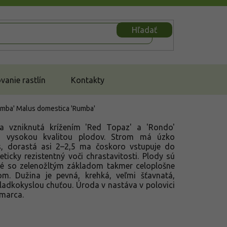
Hľadať
anie rastlín
Kontakty
Rumba'
Malus domestica 'Rumba'
a vzniknutá krížením 'Red Topaz' a 'Rondo'
 vysokou kvalitou plodov. Strom má úzko
us, dorastá asi 2–2,5 ma čoskoro vstupuje do
eticky rezistentný voči chrastavitosti. Plody sú
ité so zelenožltým základom takmer celoplošne
om. Dužina je pevná, krehká, veľmi šťavnatá,
ladkokyslou chuťou. Úroda v nastáva v polovici
 marca.