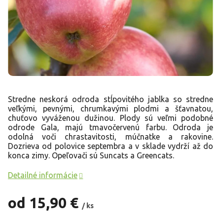
Stredne neskorá odroda stĺpovitého jablka so stredne
veľkými, pevnými, chrumkavými plodmi a šťavnatou,
chuťovo vyváženou dužinou. Plody sú veľmi podobné
odrode Gala, majú tmavočervenú farbu. Odroda je
odolná voči chrastavitosti, múčnatke a rakovine.
Dozrieva od polovice septembra a v sklade vydrží až do
konca zimy. Opeľovači sú Suncats a Greencats.
Detailné informácie
od
15,90 €
/ ks
Jednotková