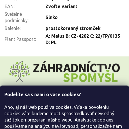
EAN
:
Zvoľte variant
Svetelné
Slnko
podmienky
:
Balenie
:
prostokorenný stromček
A: Malus B: CZ-4282 C: 22/FP/0135
Plant Passport
:
D: PL
Z
á
p
ä
t
i
Podelíte sa s nami o vaše cookies?
e
Všetko o nákupe
Áno, aj náš web používa cookies. Vďaka povoleniu
Informácie pre Vás
cookies vám budeme môcť sprostredkovať nevšedný
zážitok pri prezeraní nášho webu. Analytické cookies
používame na analýzu návštevnosti, personalizačné nám
Kontaktujte nás