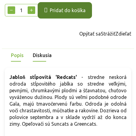
cena:
−
+
Pridať do košíka
Opýtať sa
Strážiť
Zdieľať
Popis
Diskusia
Jabloň stĺpovitá 'Redcats'
- stredne neskorá
odroda stĺpovitého jablka so stredne veľkými,
pevnými, chrumkavými plodmi a šťavnatou, chuťovo
vyváženou dužinou. Plody sú veľmi podobné odrode
Gala, majú tmavočervenú farbu. Odroda je odolná
voči chrastavitosti, múčnatke a rakovine. Dozrieva od
polovice septembra a v sklade vydrží až do konca
zimy. Opeľovači sú Suncats a Greencats.