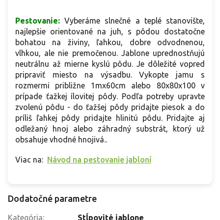
Pestovanie:
Vyberáme slnečné a teplé stanovište,
najlepšie orientované na juh, s pôdou dostatočne
bohatou na živiny, ľahkou, dobre odvodnenou,
vlhkou, ale nie premočenou. Jablone uprednostňujú
neutrálnu až mierne kyslú pôdu. Je dôležité vopred
pripraviť miesto na výsadbu. Vykopte jamu s
rozmermi približne 1mx60cm alebo 80x80x100 v
prípade ťažkej ílovitej pôdy. Podľa potreby upravte
zvolenú pôdu - do ťažšej pôdy pridajte piesok a do
príliš ľahkej pôdy pridajte hlinitú pôdu. Pridajte aj
odležaný hnoj alebo záhradný substrát, ktorý už
obsahuje vhodné hnojivá..
Viac na:
Návod na pestovanie jabloní
Dodatočné parametre
Kategória
:
Stĺpovité jablone