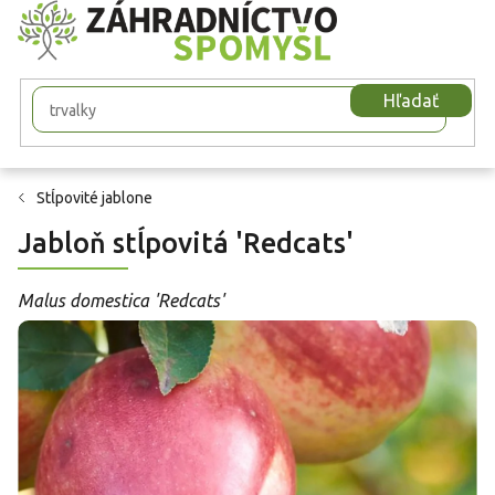
Prejsť
na
obsah
Hľadať
Stĺpovité jablone
Jabloň stĺpovitá 'Redcats'
Malus domestica 'Redcats'