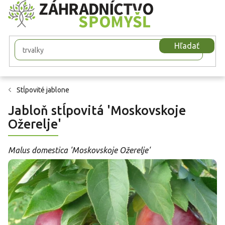
Prejsť
na
obsah
Hľadať
Stĺpovité jablone
Jabloň stĺpovitá 'Moskovskoje
Ožerelje'
Malus domestica 'Moskovskoje Ožerelje'