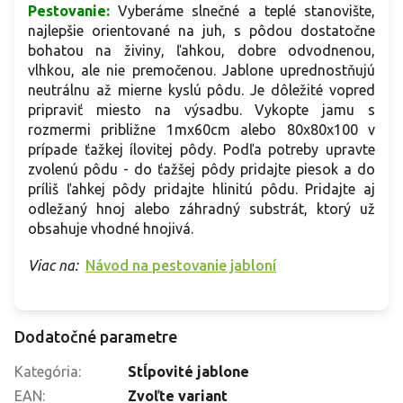
Pestovanie:
Vyberáme slnečné a teplé stanovište,
najlepšie orientované na juh, s pôdou dostatočne
bohatou na živiny, ľahkou, dobre odvodnenou,
vlhkou, ale nie premočenou. Jablone uprednostňujú
neutrálnu až mierne kyslú pôdu. Je dôležité vopred
pripraviť miesto na výsadbu. Vykopte jamu s
rozmermi približne 1mx60cm alebo 80x80x100 v
prípade ťažkej ílovitej pôdy. Podľa potreby upravte
zvolenú pôdu - do ťažšej pôdy pridajte piesok a do
príliš ľahkej pôdy pridajte hlinitú pôdu. Pridajte aj
odležaný hnoj alebo záhradný substrát, ktorý už
obsahuje vhodné hnojivá.
Viac na:
Návod na pestovanie jabloní
Dodatočné parametre
Kategória
:
Stĺpovité jablone
EAN
:
Zvoľte variant