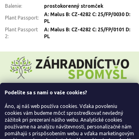
Balenie
:
prostokorenný stromček
A: Malus B: CZ-4282 C: 25/FP/0030 D:
Plant Passport
:
PL
Plant Passport
A: Malus B: CZ-4282 C: 25/FP/0101 D:
2
:
PL
Z
á
p
ä
t
i
Podelíte sa s nami o vaše cookies?
e
Všetko o nákupe
Áno, aj náš web používa cookies. Vďaka povoleniu
Informácie pre Vás
cookies vám budeme môcť sprostredkovať nevšedný
zážitok pri prezeraní nášho webu. Analytické cookies
používame na analýzu návštevnosti, personalizačné nám
Kontaktujte nás
pomáhajú s prispôsobením webu a vďaka marketingovým