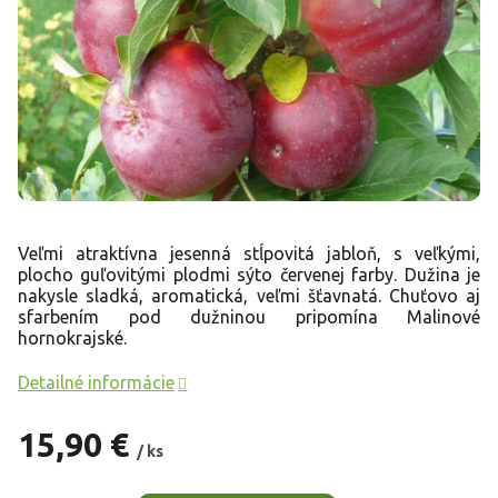
Veľmi atraktívna jesenná stĺpovitá jabloň, s veľkými,
plocho guľovitými plodmi sýto červenej farby. Dužina je
nakysle sladká, aromatická, veľmi šťavnatá. Chuťovo aj
sfarbením pod dužninou pripomína Malinové
hornokrajské.
Detailné informácie
15,90 €
/ ks
Jednotková