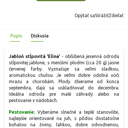
Opýtať sa
Strážiť
Zdieľať
Popis
Diskusia
Jabloň stĺpovitá 'Elina'
- obľúbená jesenná odroda
stĺpovitej jablone, s menšími plodmi (cca 20 g) jasne
červenej farby. Vyznačuje sa veľmi sladkou,
aromatickou chuťou. Je veľmi dobre odolná voči
mrazu a chorobám. Plody zbierame od konca
septembra, dajú sa uskladňovať do decembra.
Ideálna odroda pre malé záhrady alebo na
pestovanie v nádobách.
Pestovanie:
Vyberáme slnečné a teplé stanovište,
najlepšie orientované na juh, s pôdou dostatočne
bohatou na živiny, ľahkou, dobre odvodnenou,