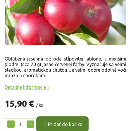
Obľúbená jesenná odroda stĺpovitej jablone, s menšími
plodmi (cca 20 g) jasne červenej farby. Vyznačuje sa veľmi
sladkou, aromatickou chuťou. Je veľmi dobre odolná voči
mrazu a chorobám.
Detailné informácie
15,90 €
/ ks
Jednotková
cena:
−
+
Pridať do košíka