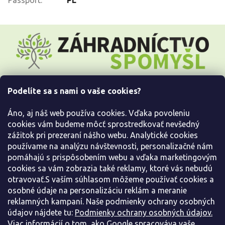
Z
á
p
ä
t
i
Podelíte sa s nami o vaše cookies?
e
Všetko o nákupe
Áno, aj náš web používa cookies. Vďaka povoleniu
Informácie pre Vás
cookies vám budeme môcť sprostredkovať nevšedný
zážitok pri prezeraní nášho webu. Analytické cookies
používame na analýzu návštevnosti, personalizačné nám
Kontaktujte nás
pomáhajú s prispôsobením webu a vďaka marketingovým
cookies sa vám zobrazia také reklamy, ktoré vás nebudú
otravovať.S vaším súhlasom môžeme používať cookies a
osobné údaje na personalizáciu reklám a meranie
reklamných kampaní. Naše podmienky ochrany osobných
údajov nájdete tu:
Podmienky ochrany osobných údajov.
Viac informácií o tom, ako Google spracováva vaše