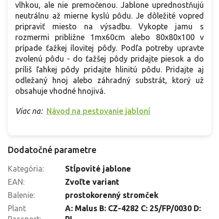
vlhkou, ale nie premočenou. Jablone uprednostňujú
neutrálnu až mierne kyslú pôdu. Je dôležité vopred
pripraviť miesto na výsadbu. Vykopte jamu s
rozmermi približne 1mx60cm alebo 80x80x100 v
prípade ťažkej ílovitej pôdy. Podľa potreby upravte
zvolenú pôdu - do ťažšej pôdy pridajte piesok a do
príliš ľahkej pôdy pridajte hlinitú pôdu. Pridajte aj
odležaný hnoj alebo záhradný substrát, ktorý už
obsahuje vhodné hnojivá.
Viac na:
Návod na pestovanie jabloní
Dodatočné parametre
Kategória
:
Stĺpovité jablone
EAN
:
Zvoľte variant
Balenie
:
prostokorenný stromček
Plant
A: Malus B: CZ-4282 C: 25/FP/0030 D:
Passport
:
PL