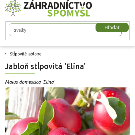
Prejsť
na
obsah
Hľadať
Stĺpovité jablone
Jabloň stĺpovitá 'Elina'
Malus domestica 'Elina'