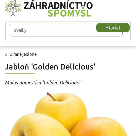
Prejsť
na
obsah
Hľadať
Zimné jablone
Jabloň 'Golden Delicious'
Malus domestica 'Golden Delicious'