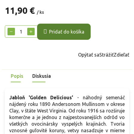
11,90 €
/ ks
Jednotková
cena:
−
+
Pridať do košíka
Opýtať sa
Strážiť
Zdieľať
Popis
Diskusia
Jabloň 'Golden Delicious'
- náhodný semenáč
nájdený roku 1890 Andersonom Mullinsom v okrese
Clay, v štáte West Virginia. Od roku 1916 sa rozširuje
komerčne a je jednou z najpestovanejších odrôd vo
všetkých ovocinársky vyspelých krajinách. Tvoria
vznosné guľovité koruny, vetvy nasadzuje v mierne