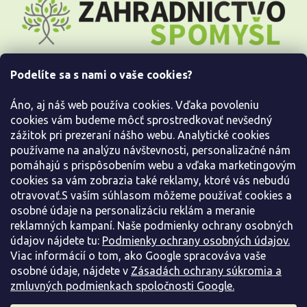
á
p
ä
t
i
Podelíte sa s nami o vaše cookies?
e
Všetko o nákupe
Áno, aj náš web používa cookies. Vďaka povoleniu
Informácie pre Vás
cookies vám budeme môcť sprostredkovať nevšedný
zážitok pri prezeraní nášho webu. Analytické cookies
používame na analýzu návštevnosti, personalizačné nám
Kontaktujte nás
pomáhajú s prispôsobením webu a vďaka marketingovým
cookies sa vám zobrazia také reklamy, ktoré vás nebudú
otravovať.S vaším súhlasom môžeme používať cookies a
osobné údaje na personalizáciu reklám a meranie
reklamných kampaní. Naše podmienky ochrany osobných
údajov nájdete tu:
Podmienky ochrany osobných údajov.
Viac informácií o tom, ako Google spracováva vaše
osobné údaje, nájdete v
Zásadách ochrany súkromia a
zmluvných podmienkach spoločnosti Google.