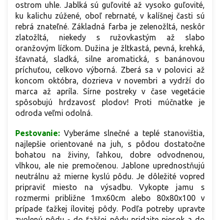
ostrom uhle. Jablká sú guľovité až vysoko guľovité,
ku kalichu zúžené, oboľ rebrnaté, v kalíšnej časti sú
rebrá znateľné. Základná farba je zelenožltá, neskôr
zlatožltá, niekedy s ružovkastým až slabo
oranžovým líčkom. Dužina je žltkastá, pevná, krehká,
šťavnatá, sladká, silne aromatická, s banánovou
príchuťou, celkovo výborná. Zberá sa v polovici až
koncom októbra, dozrieva v novembri a vydrží do
marca až apríla. Sírne postreky v čase vegetácie
spôsobujú hrdzavosť plodov! Proti múčnatke je
odroda veľmi odolná.
Pestovanie:
Vyberáme slnečné a teplé stanovištia,
najlepšie orientované na juh, s pôdou dostatočne
bohatou na živiny, ľahkou, dobre odvodnenou,
vlhkou, ale nie premočenou. Jablone uprednostňujú
neutrálnu až mierne kyslú pôdu. Je dôležité vopred
pripraviť miesto na výsadbu. Vykopte jamu s
rozmermi približne 1mx60cm alebo 80x80x100 v
prípade ťažkej ílovitej pôdy. Podľa potreby upravte
zvolenú pôdu - do ťažšej pôdy pridajte piesok a do