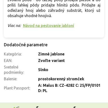
príliš ľahkej pôdy pridajte hlinitú pôdu. Pridajte aj
odležaný hnoj alebo záhradný substrát, ktorý už
obsahuje vhodné hnojivá.
Viac na:
Návod na pestovanie jabloní
Dodatočné parametre
Kategória
:
Zimné jablone
EAN
:
Zvoľte variant
Svetelné
Slnko
podmienky
:
Balenie
:
prostokorenný stromček
A: Malus B: CZ-4282 C: 25/FP/0101
Plant Passport
:
D: PL
Z