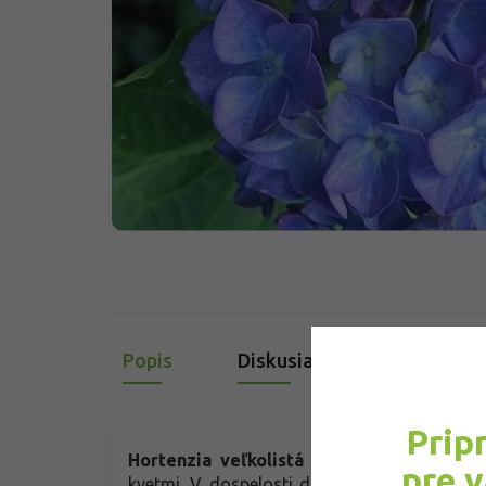
Popis
Diskusia
Prip
Hortenzia veľkolistá 'Blauer Zwerg'
- pô
pre 
kvetmi. V dospelosti dorastá do výšky 100