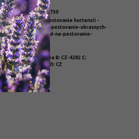
egória
:
Hortenzie
N
:
2505500009730
Návod na pestovanie hortenzií -
vod na
/navody-na-pestovanie-okrasnych-
tování
:
krikov/navod-na-pestovanie-
hortenzii/
enie
:
kontajner
nt
A: Hydrangea B: CZ-4282 C:
ssport
:
25/FP/0039 D: CZ