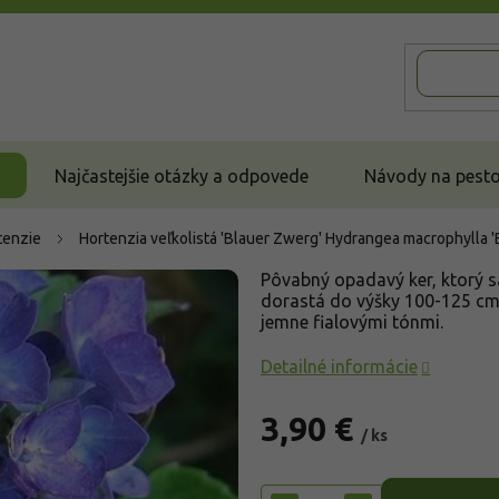
Najčastejšie otázky a odpovede
Návody na pestov
tenzie
Hortenzia veľkolistá 'Blauer Zwerg'
Hydrangea macrophylla '
Pôvabný opadavý ker, ktorý s
dorastá do výšky 100-125 cm
jemne fialovými tónmi.
Detailné informácie
3,90 €
/ ks
Jednotková
cena: