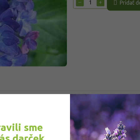
−
+
Pridať d
ravili sme
Do
vabný opadavý ker, ktorý sa pýši svojimi nádhernými
vás darček
-125 cm. Rast je kompaktný. Kvety majú modrú farbu s