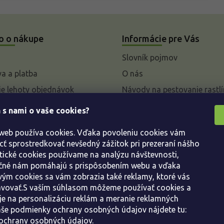
o o nákupe
Informácie pre Vás
Slovník pojmov
a a platba
O nás
e lehoty objednávok
Návody na pestovanie rastlí
livky k parametrom a
 s nami o vaše cookies?
 rastlín
 web používa cookies. Vďaka povoleniu cookies vám
enie od kúpnej zmluvy
 sprostredkovať nevšedný zážitok pri prezeraní nášho
ácie
tické cookies používame na analýzu návštevnosti,
ácie o ochrane osobných
ačné nám pomáhajú s prispôsobením webu a vďaka
ým cookies sa vám zobrazia také reklamy, ktoré vás
avovať.S vaším súhlasom môžeme používať cookies a
dné podmienky
e na personalizáciu reklám a meranie reklamných
še podmienky ochrany osobných údajov nájdete tu:
ochrany osobných údajov.