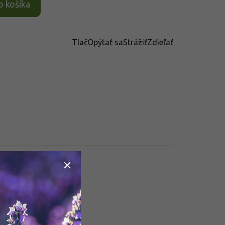
o košíka
Tlač
Opýtať sa
Strážiť
Zdieľať
datočné parametre