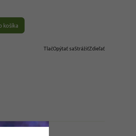
o košíka
Tlač
Opýtať sa
Strážiť
Zdieľať