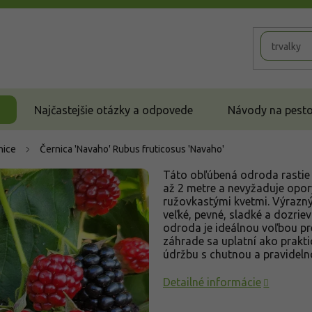
Najčastejšie otázky a odpovede
Návody na pestov
nice
Černica 'Navaho'
Rubus fruticosus 'Navaho'
Táto obľúbená odroda rastie 
až 2 metre a nevyžaduje opory
ružovkastými kvetmi. Výrazn
veľké, pevné, sladké a dozri
odroda je ideálnou voľbou pr
záhrade sa uplatní ako prakt
údržbu s chutnou a pravidel
Detailné informácie