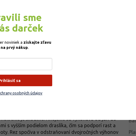
ravili sme
Do
vás darček
ko hodnotená odroda, ktorá je známa svojím
 od mnohých iných ostružín nepotrebuje dlhé opory,
Kat
ahujúce výšku 1,5 až 2 metre, ktoré sa nerozrastajú do
ber noviniek a
získajte
zľavu
EA
na a júla nápadnými bielymi až jemne ružovkastými kvetmi.
 na prvý nákup
.
čo zaisťuje maximálne pohodlie pri starostlivosti o
Far
dne veľké, pevné, veľmi chutné a sladké, pričom
Vý
mbra. Vďaka svojmu úhľadnému vzrastu je táto odroda
Do
dostatok priestoru pre klasické plazivé odrody.
Sve
Prihlásiť sa
po
dobre priepustnej a mierne vlhkej pôde bohatej na
dlhodobo zamokrená. Najvhodnejšie je slnečné, teplé
Far
chrany osobných údajov
ýhonky dobre vyzrievajú. Pri výsadbe viacerých rastlín
Ter
odľa vzrastnosti odrody, aby sa kríky vzájomne netienili
Trn
 výhonov. Zálievka má byť pravidelná, najmä v období
mokrenie je škodlivé. Hnojenie sa vykonáva od jari do
Bal
mi s vyšším podielom draslíka, čím sa podporí rast a
moty. Rez spočíva v odstraňovaní dvojročných výhonov
Pla