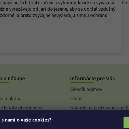
najsilnejších tohtoročných výhonov, ktoré sa vyväzujú
Pa
ežne vyrezávajú od jari do jesene, aby sa udržal vzdušný
vzdorné, a preto zvyčajne nevyžadujú zimnú ochranu.
o o nákupe
Informácie pre Vás
Slovník pojmov
a a platba
O nás
e lehoty objednávok
Návody na pestovanie rastlí
livky k parametrom a
 s nami o vaše cookies?
 rastlín