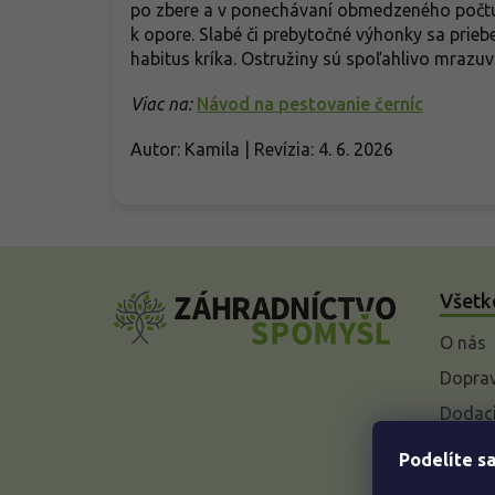
po zbere a v ponechávaní obmedzeného počtu 
k opore. Slabé či prebytočné výhonky sa prieb
habitus kríka. Ostružiny sú spoľahlivo mrazu
Viac na:
Návod na pestovanie černíc
Autor: Kamila | Revízia: 4. 6. 2026
Z
á
Všetk
p
ä
O nás
t
i
Doprav
e
Dodaci
Vysvet
Podelíte sa
baleniu