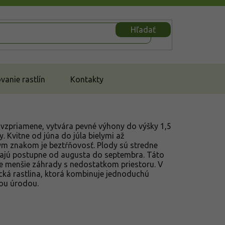
Hľadať
anie rastlín
Kontakty
vzpriamene, vytvára pevné výhony do výšky 1,5
. Kvitne od júna do júla bielymi až
ým znakom je beztŕňovosť. Plody sú stredne
evajú postupne od augusta do septembra. Táto
e menšie záhrady s nedostatkom priestoru. V
ická rastlina, ktorá kombinuje jednoduchú
nou úrodou.