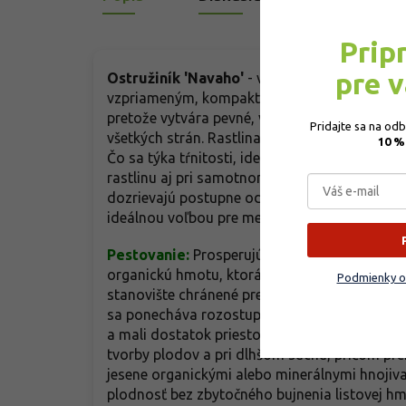
Prip
pre 
Ostružiník 'Navaho'
- veľmi obľúbená a vyso
vzpriameným, kompaktným rastom. Na rozdiel
pretože vytvára pevné, vzpriamené výhony dos
Pridajte sa na od
všetkých strán. Rastlina kvitne v priebehu jú
10 %
Čo sa týka tŕnitosti, ide o beztŕňovú odrodu, 
rastlinu aj pri samotnom zbere. Plody sú stre
dozrievajú postupne od augusta až do septe
ideálnou voľbou pre menšie záhrady, kde je ne
Pestovanie:
Prosperujú v hlbokej, humóznej, 
organickú hmotu, ktorá nesmie byť ťažká ani 
Podmienky o
stanovište chránené pred silným vetrom, kde v
sa ponecháva rozostup približne 2 – 3 metre p
a mali dostatok priestoru pre vedenie dlhých
tvorby plodov a pri dlhšom suchu, pričom pre
jesene organickými alebo minerálnymi hnojiva
plodnosť bez zbytočného bujnenia listovej h