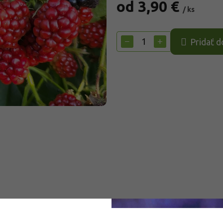
od
3,90 €
/ ks
Jednotková
cena:
−
+
Pridať d