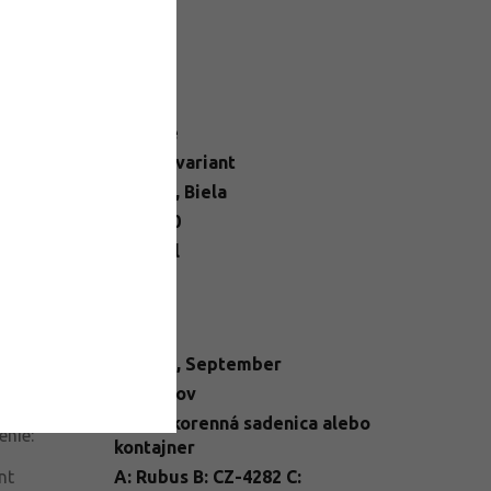
datočné parametre
egória
:
Černice
N
:
Zvoľte variant
ba kvetu
:
Ružová, Biela
ška
:
150-200
ba kvetu
:
Jún, Júl
telné
Slnko
dmienky
:
ba plodu
:
Čierna
mín zberu
:
August
,
September
itosť
:
Bez tŕňov
prostokorenná sadenica alebo
enie
:
kontajner
nt
A: Rubus B: CZ-4282 C: