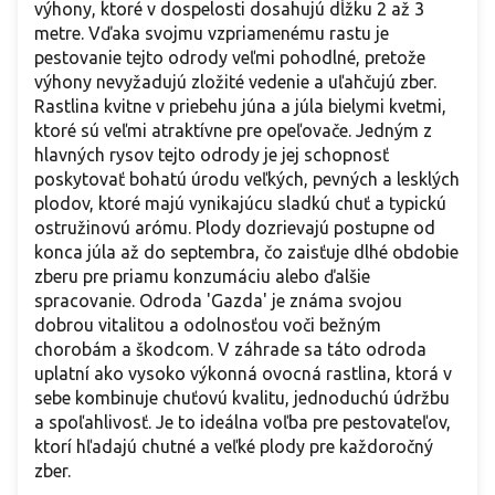
výhony, ktoré v dospelosti dosahujú dĺžku 2 až 3
metre. Vďaka svojmu vzpriamenému rastu je
pestovanie tejto odrody veľmi pohodlné, pretože
výhony nevyžadujú zložité vedenie a uľahčujú zber.
Rastlina kvitne v priebehu júna a júla bielymi kvetmi,
ktoré sú veľmi atraktívne pre opeľovače. Jedným z
hlavných rysov tejto odrody je jej schopnosť
poskytovať bohatú úrodu veľkých, pevných a lesklých
plodov, ktoré majú vynikajúcu sladkú chuť a typickú
ostružinovú arómu. Plody dozrievajú postupne od
konca júla až do septembra, čo zaisťuje dlhé obdobie
zberu pre priamu konzumáciu alebo ďalšie
spracovanie. Odroda 'Gazda' je známa svojou
dobrou vitalitou a odolnosťou voči bežným
chorobám a škodcom. V záhrade sa táto odroda
uplatní ako vysoko výkonná ovocná rastlina, ktorá v
sebe kombinuje chuťovú kvalitu, jednoduchú údržbu
a spoľahlivosť. Je to ideálna voľba pre pestovateľov,
ktorí hľadajú chutné a veľké plody pre každoročný
zber.