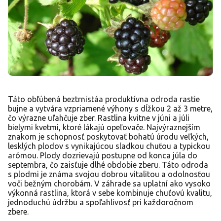
Táto obľúbená beztrnistáa produktívna odroda rastie
bujne a vytvára vzpriamené výhony s dĺžkou 2 až 3 metre,
čo výrazne uľahčuje zber. Rastlina kvitne v júni a júli
bielymi kvetmi, ktoré lákajú opeľovače. Najvýraznejším
znakom je schopnosť poskytovať bohatú úrodu veľkých,
lesklých plodov s vynikajúcou sladkou chuťou a typickou
arómou. Plody dozrievajú postupne od konca júla do
septembra, čo zaisťuje dlhé obdobie zberu. Táto odroda
s plodmi je známa svojou dobrou vitalitou a odolnosťou
voči bežným chorobám. V záhrade sa uplatní ako vysoko
výkonná rastlina, ktorá v sebe kombinuje chuťovú kvalitu,
jednoduchú údržbu a spoľahlivosť pri každoročnom
zbere.