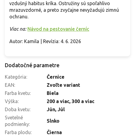
vzdušný habitus kríka. Ostružiny sú spoľahlivo
mrazuvzdorné, a preto zvyčajne nevyžadujú zimnú
ochranu.
Viac na:
Návod na pestovanie černíc
Autor: Kamila | Revízia: 4. 6. 2026
Dodatočné parametre
Kategória
:
Černice
EAN
:
Zvoľte variant
Farba kvetu
:
Biela
Výška
:
200 a viac
,
300 a viac
Doba kvetu
:
Jún, Júl
Svetelné
Slnko
podmienky
:
Farba plodu
:
Čierna