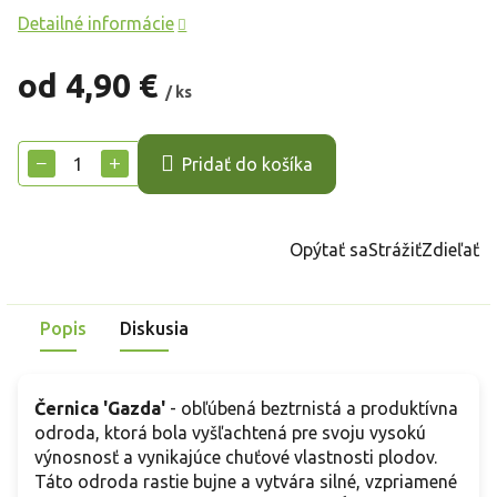
Detailné informácie
od
4,90 €
/ ks
Jednotková
cena:
−
+
Pridať do košíka
Opýtať sa
Strážiť
Zdieľať
Popis
Diskusia
Černica 'Gazda'
- obľúbená beztrnistá a produktívna
odroda, ktorá bola vyšľachtená pre svoju vysokú
výnosnosť a vynikajúce chuťové vlastnosti plodov.
Táto odroda rastie bujne a vytvára silné, vzpriamené