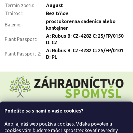
Termín zberu
:
August
Trnitosť
:
Bez tŕňov
prostokorenna sadenica alebo
Balenie
:
kontajner
A: Rubus B: CZ-4282 C: 25/FP/0150
Plant Passport
:
D: CZ
A: Rubus B: CZ-4282 C: 25/FP/0101
Plant Passport 2
:
D: PL
Z
á
p
ä
t
i
Podelíte sa s nami o vaše cookies?
e
Všetko o nákupe
Áno, aj náš web používa cookies. Vďaka povoleniu
Informácie pre Vás
cookies vám budeme môcť sprostredkovať nevšedný