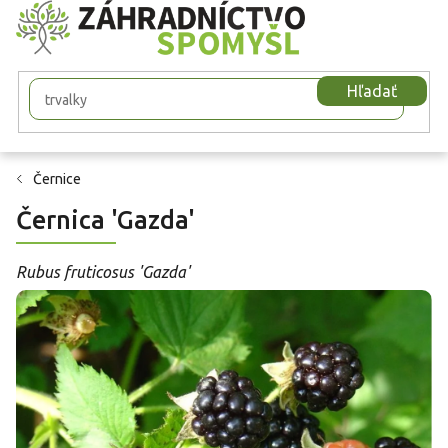
Prejsť
na
obsah
Hľadať
Černice
Černica 'Gazda'
Rubus fruticosus 'Gazda'