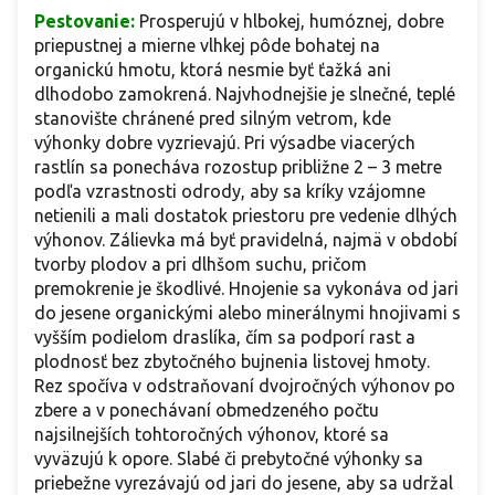
Pestovanie:
Prosperujú v hlbokej, humóznej, dobre
priepustnej a mierne vlhkej pôde bohatej na
organickú hmotu, ktorá nesmie byť ťažká ani
dlhodobo zamokrená. Najvhodnejšie je slnečné, teplé
stanovište chránené pred silným vetrom, kde
výhonky dobre vyzrievajú. Pri výsadbe viacerých
rastlín sa ponecháva rozostup približne 2 – 3 metre
podľa vzrastnosti odrody, aby sa kríky vzájomne
netienili a mali dostatok priestoru pre vedenie dlhých
výhonov. Zálievka má byť pravidelná, najmä v období
tvorby plodov a pri dlhšom suchu, pričom
premokrenie je škodlivé. Hnojenie sa vykonáva od jari
do jesene organickými alebo minerálnymi hnojivami s
vyšším podielom draslíka, čím sa podporí rast a
plodnosť bez zbytočného bujnenia listovej hmoty.
Rez spočíva v odstraňovaní dvojročných výhonov po
zbere a v ponechávaní obmedzeného počtu
najsilnejších tohtoročných výhonov, ktoré sa
vyväzujú k opore. Slabé či prebytočné výhonky sa
priebežne vyrezávajú od jari do jesene, aby sa udržal