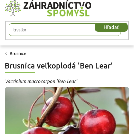
Prejsť
na
obsah
Hľadať
Brusnice
Brusnica veľkoplodá 'Ben Lear'
Vaccinium macrocarpon 'Ben Lear'