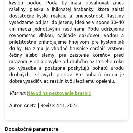
kyslou pôdou. Pôda by mala obsahovať zmes
rašeliny, piesku a ihličnatej hrabanky, ktorá zaistí
dostatočne kyslú reakciu a priepustnosť. Rastliny
vysádzame od jari do jesene, ideálne v spone 30–40
cm medzi jednotlivými rastlinami. Pôdu udržujeme
rovnomerne vlhkou, najlepšie dažďovou vodou a
príležitostne prihnojujeme hnojivom pre kyslomilné
druhy. Na zimu je vhodné brusnice chrániť vrstvou
čečiny alebo slamy, pre zaistenie koreňov pred
mrazom. Plodia obvykle od druhého až tretieho roku
po výsadbe a postupne poskytujú bohatú úrodu
drobných, zdravých plodov. Pre bohatú úrodu je
dobré vysadiť viac rastlín kvôli lepšiemu opeleniu.
Viac na:
Návod na pestovanie brusníc
Autor: Aneta | Revize: 4.11. 2025
Dodatočné parametre