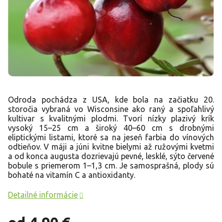
Odroda pochádza z USA, kde bola na začiatku 20.
storočia vybraná vo Wisconsine ako raný a spoľahlivý
kultivar s kvalitnými plodmi. Tvorí nízky plazivý krík
vysoký 15–25 cm a široký 40–60 cm s drobnými
eliptickými listami, ktoré sa na jeseň farbia do vínových
odtieňov. V máji a júni kvitne bielymi až ružovými kvetmi
a od konca augusta dozrievajú pevné, lesklé, sýto červené
bobule s priemerom 1–1,3 cm. Je samosprašná, plody sú
bohaté na vitamín C a antioxidanty.
Detailné informácie