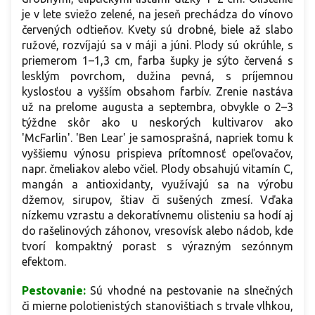
je v lete sviežo zelené, na jeseň prechádza do vínovo
červených odtieňov. Kvety sú drobné, biele až slabo
ružové, rozvíjajú sa v máji a júni. Plody sú okrúhle, s
priemerom 1–1,3 cm, farba šupky je sýto červená s
lesklým povrchom, dužina pevná, s príjemnou
kyslosťou a vyšším obsahom farbív. Zrenie nastáva
už na prelome augusta a septembra, obvykle o 2–3
týždne skôr ako u neskorých kultivarov ako
'McFarlin'. 'Ben Lear' je samosprašná, napriek tomu k
vyššiemu výnosu prispieva prítomnosť opeľovačov,
napr. čmeliakov alebo včiel. Plody obsahujú vitamín C,
mangán a antioxidanty, využívajú sa na výrobu
džemov, sirupov, štiav či sušených zmesí. Vďaka
nízkemu vzrastu a dekoratívnemu olisteniu sa hodí aj
do rašelinových záhonov, vresovísk alebo nádob, kde
tvorí kompaktný porast s výrazným sezónnym
efektom.
Pestovanie:
Sú vhodné na pestovanie na slnečných
či mierne polotienistých stanovištiach s trvale vlhkou,