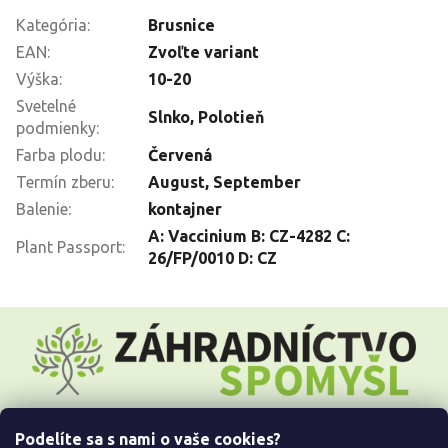
Kategória
:
Brusnice
EAN
:
Zvoľte variant
Výška
:
10-20
Svetelné
Slnko
,
Polotieň
podmienky
:
Farba plodu
:
Červená
Termín zberu
:
August
,
September
Balenie
:
kontajner
A: Vaccinium B: CZ-4282 C:
Plant Passport
:
26/FP/0010 D: CZ
Z
á
p
ä
t
i
Podelíte sa s nami o vaše cookies?