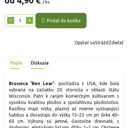
od
4,90 €
/ ks
Jednotková
cena:
−
+
Pridať do košíka
Opýtať sa
Strážiť
Zdieľať
Popis
Diskusia
Brusnica 'Ben Lear'
- pochádza z USA, kde bola
vybraná na začiatku 20. storočia v oblasti štátu
Wisconsin. Patrí k raným komerčným kultivarom s
vysokou kvalitou plodov a spoľahlivou plodnosťou.
Rastliny majú nízky, plazivý až mierne vystupujúci
habitus a dorastajú do výšky 15–25 cm pri šírke 40–
60 cm. Výhony sú jemné, čiastočne drevnaté, s
drobnými, eliptickými listami dĺžky 1–2 cm. Olistenie