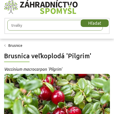
Prejsť
na
obsah
Hľadať
Brusnice
Brusnica veľkoplodá 'Pilgrim'
Vaccinium macrocarpon 'Pilgrim'