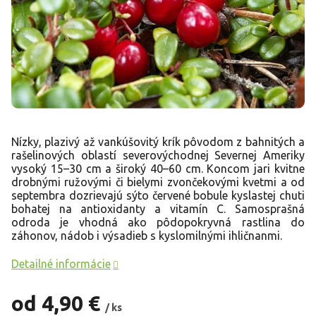
Nízky, plazivý až vankúšovitý krík pôvodom z bahnitých a
rašelinových oblastí severovýchodnej Severnej Ameriky
vysoký 15–30 cm a široký 40–60 cm. Koncom jari kvitne
drobnými ružovými či bielymi zvončekovými kvetmi a od
septembra dozrievajú sýto červené bobule kyslastej chuti
bohatej na antioxidanty a vitamín C. Samosprašná
odroda je vhodná ako pôdopokryvná rastlina do
záhonov, nádob i výsadieb s kyslomilnými ihličnanmi.
Detailné informácie
od
4,90 €
/ ks