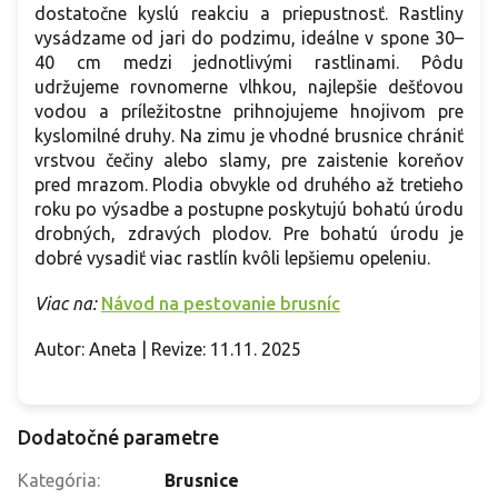
dostatočne kyslú reakciu a priepustnosť. Rastliny
vysádzame od jari do podzimu, ideálne v spone 30–
40 cm medzi jednotlivými rastlinami. Pôdu
udržujeme rovnomerne vlhkou, najlepšie dešťovou
vodou a príležitostne prihnojujeme hnojivom pre
kyslomilné druhy. Na zimu je vhodné brusnice chrániť
vrstvou čečiny alebo slamy, pre zaistenie koreňov
pred mrazom. Plodia obvykle od druhého až tretieho
roku po výsadbe a postupne poskytujú bohatú úrodu
drobných, zdravých plodov. Pre bohatú úrodu je
dobré vysadiť viac rastlín kvôli lepšiemu opeleniu.
Viac na:
Návod na pestovanie brusníc
Autor: Aneta | Revize: 11.11. 2025
Dodatočné parametre
Kategória
:
Brusnice