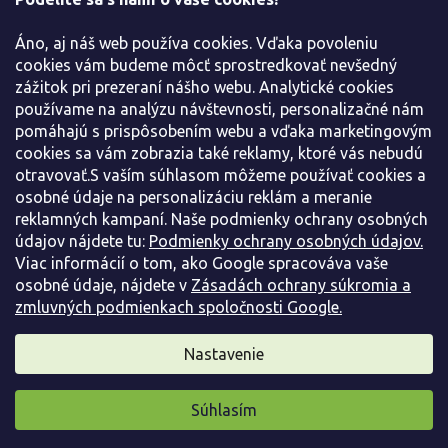
e
Všetko o nákupe
Áno, aj náš web používa cookies. Vďaka povoleniu
Informácie pre Vás
cookies vám budeme môcť sprostredkovať nevšedný
zážitok pri prezeraní nášho webu. Analytické cookies
používame na analýzu návštevnosti, personalizačné nám
Kontaktujte nás
pomáhajú s prispôsobením webu a vďaka marketingovým
cookies sa vám zobrazia také reklamy, ktoré vás nebudú
otravovať.S vaším súhlasom môžeme používať cookies a
osobné údaje na personalizáciu reklám a meranie
reklamných kampaní. Naše podmienky ochrany osobných
údajov nájdete tu:
Podmienky ochrany osobných údajov.
Viac informácií o tom, ako Google spracováva vaše
osobné údaje, nájdete v
Zásadách ochrany súkromia a
zmluvných podmienkach spoločnosti Google.
Vytvoril Shoptet
Nastavenie
Copyright 2026
Záhradníctvo Spomyšl
. Všetky práva
Súhlasím
vyhradené.
Pripravili sme pre vás darček