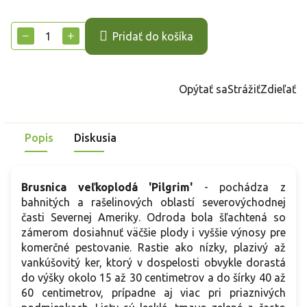
Jednotková
cena:
−
+
Pridať do košíka
Opýtať sa
Strážiť
Zdieľať
Popis
Diskusia
Brusnica veľkoplodá 'Pilgrim'
- pochádza z
bahnitých a rašelinových oblastí severovýchodnej
časti Severnej Ameriky. Odroda bola šľachtená so
zámerom dosiahnuť väčšie plody i vyššie výnosy pre
komerčné pestovanie. Rastie ako nízky, plazivý až
vankúšovitý ker, ktorý v dospelosti obvykle dorastá
do výšky okolo 15 až 30 centimetrov a do šírky 40 až
60 centimetrov, prípadne aj viac pri priaznivých