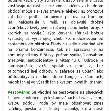
podmienkach. Listy sú lesklé, tmavo zelené a často
zostávajú na rastline cez zimu, pričom v chladnom
období môžu získavať tmavšie, niekedy až bronzové
zafarbenie podľa podmienok pestovania. Koncom
jari, najčastejšie v máji, sa objavujú drobné
zvončekové kvety jemne ružovej alebo bielej farby, z
ktorých sa vyvíjajú sýto červené sférické bobule
kyslastej až výraznejšej chuti, ktoré dozrievajú od
septembra do októbra. Plody sú jedlé a vhodné ako
na priamu konzumáciu, tak na spracovanie na
kompóty, džemy či šťavy, pričom vynikajú obsahom
trieslovín, antioxidantov a vitamínu C. Odroda je
samosprašná, takže spoľahlivo plodí aj bez
prítomnosti inej odrody. V záhrade sa uplatní ako
pôdopokryvná rastlina, dobre funguje v záhonoch,
nádobách aj vo výsadbách s kyslomilnými ihličnanmi.
Pestovanie:
Sú vhodné na pestovanie na slnečných
či mierne polotienistých stanovištiach s trvale vlhkou,
kyslou pôdou. Pôda by mala obsahovať zmes
rašeliny, piesku a ihličnatej hrabanky, ktorá zaistí