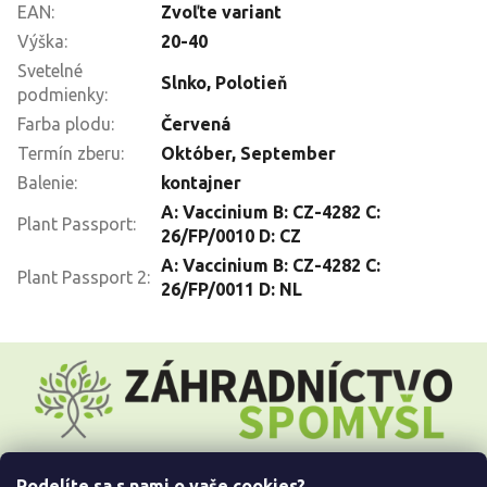
EAN
:
Zvoľte variant
Výška
:
20-40
Svetelné
Slnko
,
Polotieň
podmienky
:
Farba plodu
:
Červená
Termín zberu
:
Október
,
September
Balenie
:
kontajner
A: Vaccinium B: CZ-4282 C:
Plant Passport
:
26/FP/0010 D: CZ
A: Vaccinium B: CZ-4282 C:
Plant Passport 2
:
26/FP/0011 D: NL
Z
á
p
ä
t
i
Podelíte sa s nami o vaše cookies?