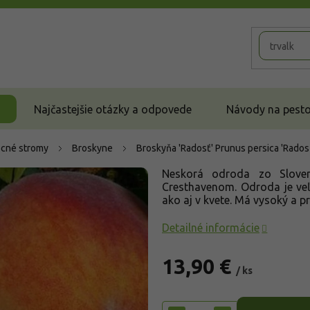
Najčastejšie otázky a odpovede
Návody na pestov
cné stromy
Broskyne
Broskyňa 'Radosť'
Prunus persica 'Rados
Neskorá odroda zo Slove
Cresthavenom. Odroda je veľ
ako aj v kvete. Má vysoký a p
Detailné informácie
13,90 €
/ ks
Jednotková
cena: