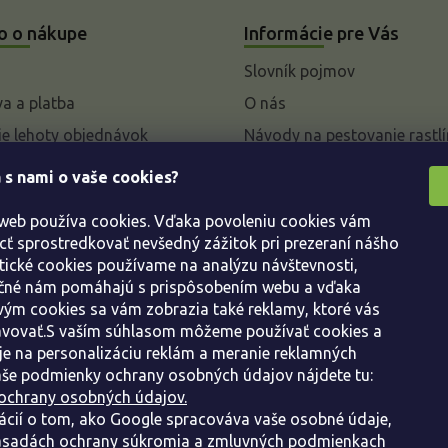
o o nákupe
Informácie pre Vás
Slovník pojmov
a a platba
O nás
e lehoty objednávok
Návody na pestovanie rastlí
livky k parametrom a
 s nami o vaše cookies?
 rastlín
 web používa cookies. Vďaka povoleniu cookies vám
enie od kúpnej zmluvy
 sprostredkovať nevšedný zážitok pri prezeraní nášho
ácie
tické cookies používame na analýzu návštevnosti,
ácie o ochrane osobných
ačné nám pomáhajú s prispôsobením webu a vďaka
ým cookies sa vám zobrazia také reklamy, ktoré vás
avovať.S vaším súhlasom môžeme používať cookies a
dné podmienky
e na personalizáciu reklám a meranie reklamných
še podmienky ochrany osobných údajov nájdete tu:
ochrany osobných údajov.
ácií o tom, ako Google spracováva vaše osobné údaje,
sadách ochrany súkromia a zmluvných podmienkach