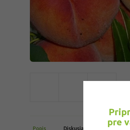
Prip
pre 
Popis
Diskusia