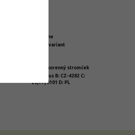
datočné parametre
egória
:
Broskyne
N
:
Zvoľte variant
telné
Slnko
dmienky
:
enie
:
prostokorenný stromček
A: Prunus B: CZ-4282 C:
nt Passport
:
25/FP/0101 D: PL