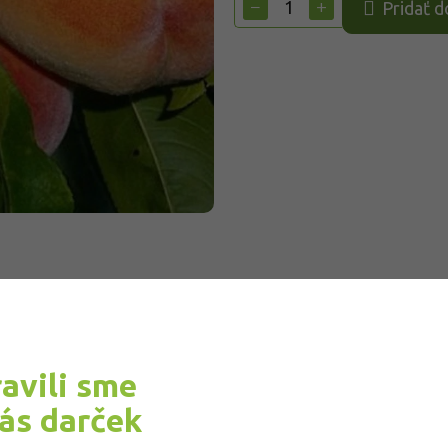
−
+
Pridať d
ravili sme
vás darček