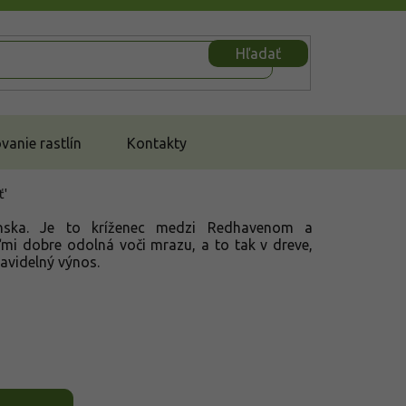
Hľadať
anie rastlín
Kontakty
ť'
nska. Je to kríženec medzi Redhavenom a
mi dobre odolná voči mrazu, a to tak v dreve,
ravidelný výnos.