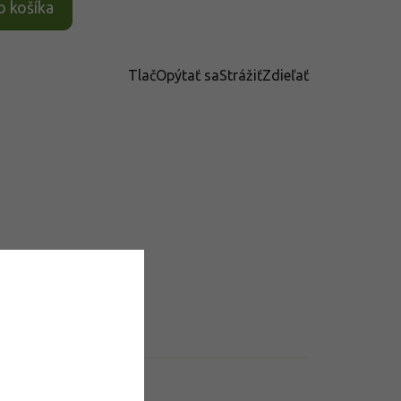
o košíka
Tlač
Opýtať sa
Strážiť
Zdieľať