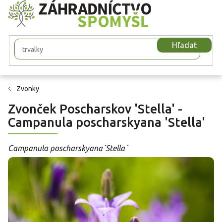
Prejsť
na
obsah
Hľadať
Zvonky
Zvonček Poscharskov 'Stella' -
Campanula poscharskyana 'Stella'
Campanula poscharskyana´Stella´