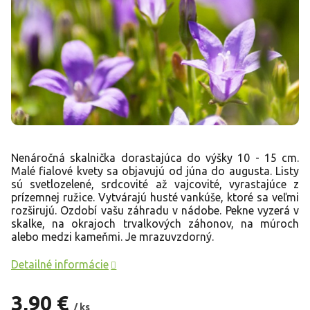
Nenáročná skalnička dorastajúca do výšky 10 - 15 cm.
Malé fialové kvety sa objavujú od júna do augusta. Listy
sú svetlozelené, srdcovité až vajcovité, vyrastajúce z
prízemnej ružice. Vytvárajú husté vankúše, ktoré sa veľmi
rozširujú. Ozdobí vašu záhradu v nádobe. Pekne vyzerá v
skalke, na okrajoch trvalkových záhonov, na múroch
alebo medzi kameňmi. Je mrazuvzdorný.
Detailné informácie
3,90 €
/ ks