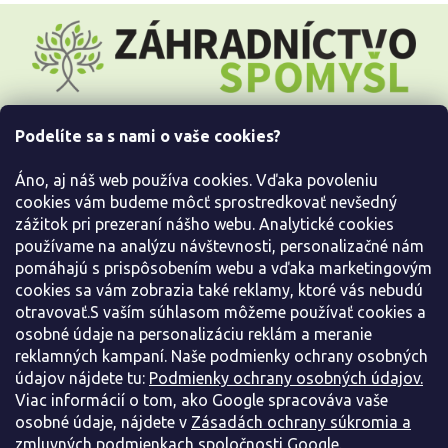
Z
á
p
ä
t
i
Podelíte sa s nami o vaše cookies?
e
Všetko o nákupe
Áno, aj náš web používa cookies. Vďaka povoleniu
Informácie pre Vás
cookies vám budeme môcť sprostredkovať nevšedný
zážitok pri prezeraní nášho webu. Analytické cookies
používame na analýzu návštevnosti, personalizačné nám
Kontaktujte nás
pomáhajú s prispôsobením webu a vďaka marketingovým
cookies sa vám zobrazia také reklamy, ktoré vás nebudú
otravovať.S vaším súhlasom môžeme používať cookies a
osobné údaje na personalizáciu reklám a meranie
reklamných kampaní. Naše podmienky ochrany osobných
údajov nájdete tu:
Podmienky ochrany osobných údajov.
Viac informácií o tom, ako Google spracováva vaše
osobné údaje, nájdete v
Zásadách ochrany súkromia a
zmluvných podmienkach spoločnosti Google.