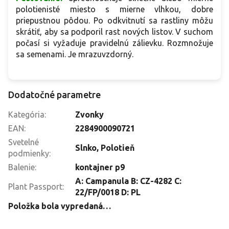
polotienisté miesto s mierne vlhkou, dobre
priepustnou pôdou. Po odkvitnutí sa rastliny môžu
skrátiť, aby sa podporil rast nových listov. V suchom
počasí si vyžaduje pravidelnú zálievku. Rozmnožuje
sa semenami. Je mrazuvzdorný.
Dodatočné parametre
Kategória
:
Zvonky
EAN
:
2284900090721
Svetelné
Slnko
,
Polotieň
podmienky
:
Balenie
:
kontajner p9
A: Campanula B: CZ-4282 C:
Plant Passport
:
22/FP/0018 D: PL
Položka bola vypredaná…