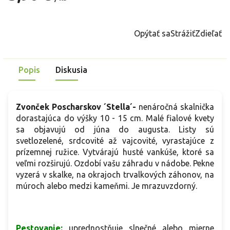
Jednotková
cena:
Opýtať sa
Strážiť
Zdieľať
Popis
Diskusia
Zvonček Poscharskov
´Stella´-
nenáročná skalnička
dorastajúca do výšky 10 - 15 cm. Malé fialové kvety
sa objavujú od júna do augusta. Listy sú
svetlozelené, srdcovité až vajcovité, vyrastajúce z
prízemnej ružice. Vytvárajú husté vankúše, ktoré sa
veľmi rozširujú. Ozdobí vašu záhradu v nádobe. Pekne
vyzerá v skalke, na okrajoch trvalkových záhonov, na
múroch alebo medzi kameňmi. Je mrazuvzdorný.
Pestovanie:
uprednostňuje slnečné alebo mierne