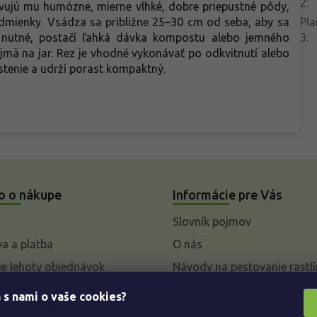
2
:
ovujú mu humózne, mierne vlhké, dobre priepustné pôdy,
odmienky. Vsádza sa približne 25–30 cm od seba, aby sa
Pla
e nutné, postačí ľahká dávka kompostu alebo jemného
3
:
jmä na jar. Rez je vhodné vykonávať po odkvitnutí alebo
stenie a udrží porast kompaktný.
o o nákupe
Informácie pre Vás
Slovník pojmov
a a platba
O nás
e lehoty objednávok
Návody na pestovanie rastlí
livky k parametrom a
 s nami o vaše cookies?
 rastlín