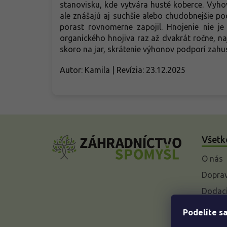
stanovisku, kde vytvára husté koberce. Vyh
ale znášajú aj suchšie alebo chudobnejšie p
porast rovnomerne zapojil. Hnojenie nie j
organického hnojiva raz až dvakrát ročne, na
skoro na jar, skrátenie výhonov podporí zahu
Autor: Kamila | Revízia: 23.12.2025
Z
á
Všetk
p
ä
O nás
t
i
Doprav
e
Dodaci
Vysvet
Podelíte sa
baleniu