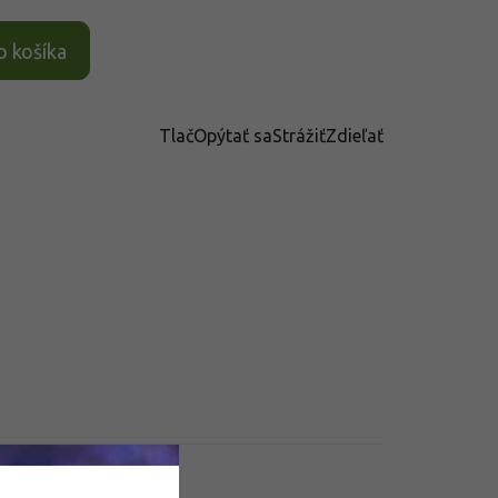
o košíka
Tlač
Opýtať sa
Strážiť
Zdieľať