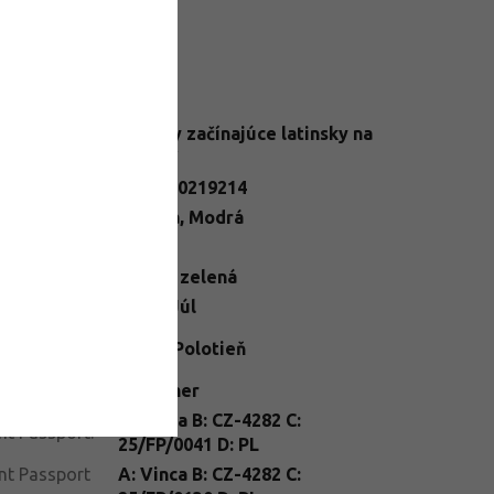
datočné parametre
Trvalky začínajúce latinsky na
egória
:
U,V,W,Y
N
:
2284900219214
ba kvetu
:
Fialová
,
Modrá
ška
:
10-20
ba listu
:
Tmavo zelená
ba kvetu
:
Apríl
,
Júl
telné
Slnko
,
Polotieň
dmienky
:
enie
:
kontajner
A: Vinca B: CZ-4282 C:
nt Passport
:
25/FP/0041 D: PL
nt Passport
A: Vinca B: CZ-4282 C: