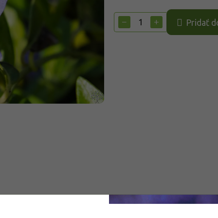
Jednotková
cena:
−
+
Pridať d