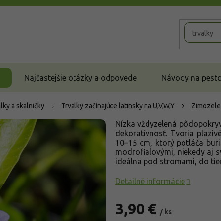
Najčastejšie otázky a odpovede
Návody na pestov
lky a skalničky
Trvalky začínajúce latinsky na U,V,W,Y
Zimozeleň
Nízka vždyzelená pôdopokryv
dekoratívnosť. Tvoria plazi
10–15 cm, ktorý potláča burin
modrofialovými, niekedy aj sv
ideálna pod stromami, do tie
Detailné informácie
3,90 €
/ ks