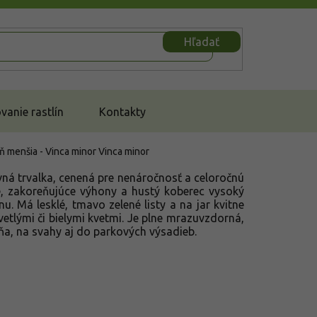
Hľadať
anie rastlín
Kontakty
 menšia - Vinca minor
Vinca minor
ná trvalka, cenená pre nenáročnosť a celoročnú
vé, zakoreňujúce výhony a hustý koberec vysoký
u. Má lesklé, tmavo zelené listy a na jar kvitne
etlými či bielymi kvetmi. Je plne mrazuvzdorná,
ňa, na svahy aj do parkových výsadieb.