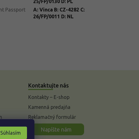
25/FP/0130 D: PL
nt Passport
A: Vinca B: CZ-4282 C:
26/FP/0011 D: NL
Kontaktujte nás
Kontakty – E-shop
Kamenná predajňa
n
Reklamačný formulár
Napíšte nám
Súhlasím