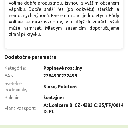
volíme dobře propustnou, živnou, s vyšším obsahem
vápníku. Dobře snáší řez (po odkvětu) starších a
nemocných výhonů. Kvete na konci jednoletých. Půdy
volíme Je mrazuvzdorný, v krutějších zimách však
může namrzat. Mladým sazenicím doporučujeme
zimní přikrývku.
Dodatočné parametre
Kategória
:
Popínavé rostliny
EAN
:
2284900222436
Svetelné
Slnko
,
Polotieň
podmienky
:
Balenie
:
kontajner
A: Lonicera B: CZ-4282 C: 25/FP/0014
Plant Passport
:
D: PL