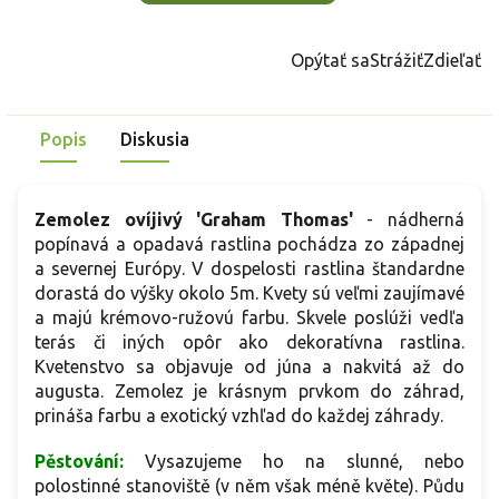
Opýtať sa
Strážiť
Zdieľať
Popis
Diskusia
Zemolez ovíjivý 'Graham Thomas'
- nádherná
popínavá a opadavá rastlina pochádza zo západnej
a severnej Európy. V dospelosti rastlina štandardne
dorastá do výšky okolo 5m. Kvety sú veľmi zaujímavé
a majú krémovo-ružovú farbu. Skvele poslúži vedľa
terás či iných opôr ako dekoratívna rastlina.
Kvetenstvo sa objavuje od júna a nakvitá až do
augusta. Zemolez je krásnym prvkom do záhrad,
prináša farbu a exotický vzhľad do každej záhrady.
Pěstování:
Vysazujeme ho na slunné, nebo
polostinné stanoviště (v něm však méně květe). Půdu