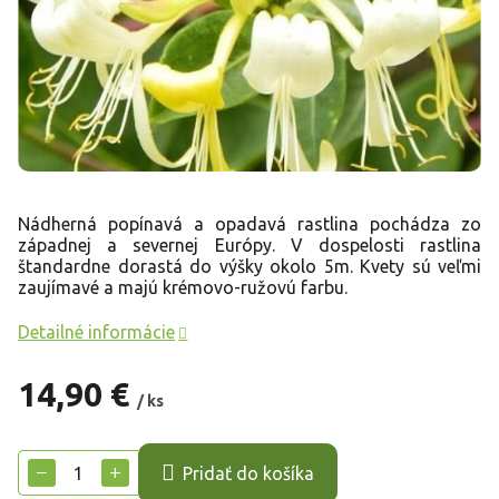
Nádherná popínavá a opadavá rastlina pochádza zo
západnej a severnej Európy. V dospelosti rastlina
štandardne dorastá do výšky okolo 5m. Kvety sú veľmi
zaujímavé a majú krémovo-ružovú farbu.
Detailné informácie
14,90 €
/ ks
Jednotková
cena:
−
+
Pridať do košíka