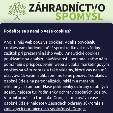
Z
á
p
ä
t
i
Podelíte sa s nami o vaše cookies?
e
Všetko o nákupe
Áno, aj náš web používa cookies. Vďaka povoleniu
Informácie pre Vás
cookies vám budeme môcť sprostredkovať nevšedný
zážitok pri prezeraní nášho webu. Analytické cookies
používame na analýzu návštevnosti, personalizačné nám
Kontaktujte nás
pomáhajú s prispôsobením webu a vďaka marketingovým
cookies sa vám zobrazia také reklamy, ktoré vás nebudú
otravovať.S vaším súhlasom môžeme používať cookies a
osobné údaje na personalizáciu reklám a meranie
reklamných kampaní. Naše podmienky ochrany osobných
údajov nájdete tu:
Podmienky ochrany osobných údajov.
Viac informácií o tom, ako Google spracováva vaše
osobné údaje, nájdete v
Zásadách ochrany súkromia a
zmluvných podmienkach spoločnosti Google.