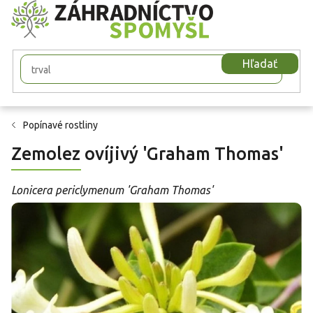
Prejsť
na
obsah
Hľadať
Popínavé rostliny
Zemolez ovíjivý 'Graham Thomas'
Lonicera periclymenum 'Graham Thomas'