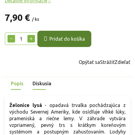
Detailné informácie
7,90 €
/ ks
Jednotková
cena:
−
+
Pridať do košíka
Opýtať sa
Strážiť
Zdieľať
Popis
Diskusia
Želonice lysá
- opadavá trvalka pochádzajúca z
východu Severnej Ameriky, kde osídľuje vlhké lúky,
prameniská a riečne lemy. V záhrade vytvára
vzpriamený, pevný trs s krátkym koreňovým
systémom a postupným zahusťovaním. Lodyhy