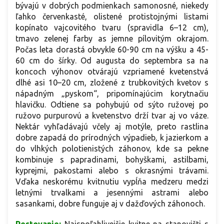
bývajú v dobrých podmienkach samonosné, niekedy
ľahko červenkasté, olistené protistojnými listami
kopínato vajcovitého tvaru (spravidla 6–12 cm),
tmavo zelenej farby as jemne pílovitým okrajom.
Počas leta dorastá obvykle 60-90 cm na výšku a 45-
60 cm do šírky. Od augusta do septembra sa na
koncoch výhonov otvárajú vzpriamené kvetenstvá
dlhé asi 10–20 cm, zložené z trubkovitých kvetov s
nápadným „pyskom“, pripomínajúcim korytnačiu
hlavičku. Odtiene sa pohybujú od sýto ružovej po
ružovo purpurovú a kvetenstvo drží tvar aj vo váze.
Nektár vyhľadávajú včely aj motýle, preto rastlina
dobre zapadá do prírodných výpadieb, k jazierkom a
do vlhkých polotienistých záhonov, kde sa pekne
kombinuje s papradinami, bohyškami, astilbami,
kyprejmi, pakostami alebo s okrasnými trávami.
Vďaka neskorému kvitnutiu vypĺňa medzeru medzi
letnými trvalkami a jesennými astrami alebo
sasankami, dobre funguje aj v dažďových záhonoch.
Pestovanie:
Najspoľahlivejšie kvitne na stanovišti s