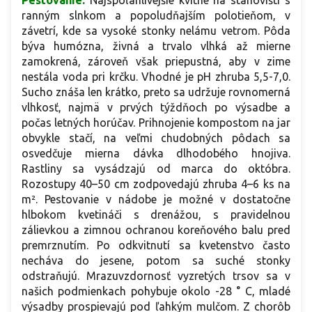
ranným slnkom a popoludňajším polotieňom, v
závetrí, kde sa vysoké stonky nelámu vetrom. Pôda
býva humózna, živná a trvalo vlhká až mierne
zamokrená, zároveň však priepustná, aby v zime
nestála voda pri krčku. Vhodné je pH zhruba 5,5-7,0.
Sucho znáša len krátko, preto sa udržuje rovnomerná
vlhkosť, najmä v prvých týždňoch po výsadbe a
počas letných horúčav. Prihnojenie kompostom na jar
obvykle stačí, na veľmi chudobných pôdach sa
osvedčuje mierna dávka dlhodobého hnojiva.
Rastliny sa vysádzajú od marca do októbra.
Rozostupy 40–50 cm zodpovedajú zhruba 4–6 ks na
m². Pestovanie v nádobe je možné v dostatočne
hlbokom kvetináči s drenážou, s pravidelnou
zálievkou a zimnou ochranou koreňového balu pred
premrznutím. Po odkvitnutí sa kvetenstvo často
necháva do jesene, potom sa suché stonky
odstraňujú. Mrazuvzdornosť vyzretých trsov sa v
našich podmienkach pohybuje okolo -28 ° C, mladé
výsadby prospievajú pod ľahkým mulčom. Z chorôb