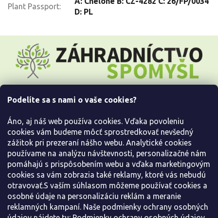
A: Chelone B: CZ-4282 C: 26/FP/0034
Plant Passport
:
D: PL
Z
á
p
ä
t
i
Podelíte sa s nami o vaše cookies?
e
Všetko o nákupe
Áno, aj náš web používa cookies. Vďaka povoleniu
Informácie pre Vás
cookies vám budeme môcť sprostredkovať nevšedný
zážitok pri prezeraní nášho webu. Analytické cookies
používame na analýzu návštevnosti, personalizačné nám
Kontaktujte nás
pomáhajú s prispôsobením webu a vďaka marketingovým
cookies sa vám zobrazia také reklamy, ktoré vás nebudú
otravovať.S vaším súhlasom môžeme používať cookies a
osobné údaje na personalizáciu reklám a meranie
reklamných kampaní. Naše podmienky ochrany osobných
údajov nájdete tu:
Podmienky ochrany osobných údajov.