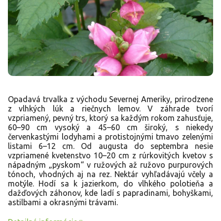
Opadavá trvalka z východu Severnej Ameriky, prirodzene
z vlhkých lúk a riečnych lemov. V záhrade tvorí
vzpriamený, pevný trs, ktorý sa každým rokom zahusťuje,
60–90 cm vysoký a 45–60 cm široký, s niekedy
červenkastými lodyhami a protistojnými tmavo zelenými
listami 6–12 cm. Od augusta do septembra nesie
vzpriamené kvetenstvo 10–20 cm z rúrkovitých kvetov s
nápadným „pyskom“ v ružových až ružovo purpurových
tónoch, vhodných aj na rez. Nektár vyhľadávajú včely a
motýle. Hodí sa k jazierkom, do vlhkého polotieňa a
dažďových záhonov, kde ladí s papradinami, bohyškami,
astilbami a okrasnými trávami.