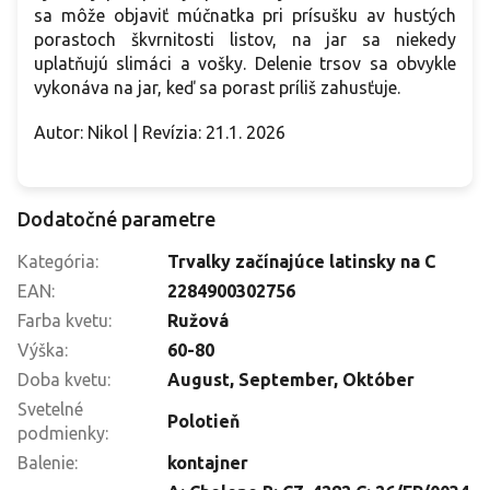
sa môže objaviť múčnatka pri prísušku av hustých
porastoch škvrnitosti listov, na jar sa niekedy
uplatňujú slimáci a vošky. Delenie trsov sa obvykle
vykonáva na jar, keď sa porast príliš zahusťuje.
Autor: Nikol | Revízia: 21.1. 2026
Dodatočné parametre
Kategória
:
Trvalky začínajúce latinsky na C
EAN
:
2284900302756
Farba kvetu
:
Ružová
Výška
:
60-80
Doba kvetu
:
August
,
September
,
Október
Svetelné
Polotieň
podmienky
:
Balenie
:
kontajner