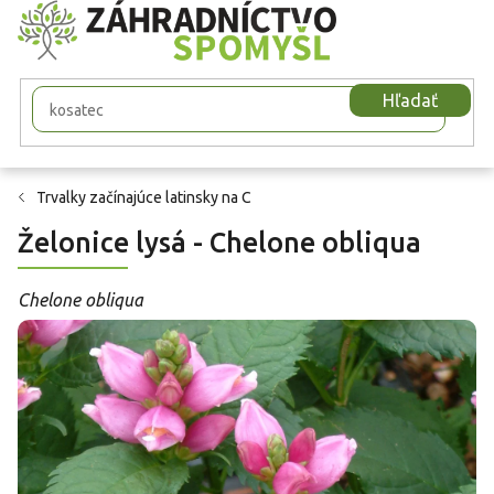
Prejsť
na
obsah
Hľadať
Trvalky začínajúce latinsky na C
Želonice lysá - Chelone obliqua
Chelone obliqua