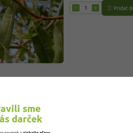
cena:
−
+
Pridať d
ravili sme
vás darček
ber noviniek a
získajte
zľavu