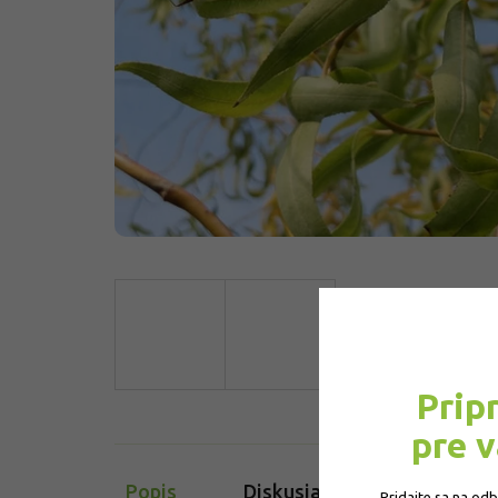
Prip
pre 
Popis
Diskusia
Pridajte sa na od