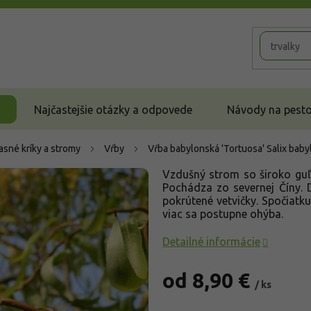
Najčastejšie otázky a odpovede
Návody na pestov
asné kríky a stromy
Vŕby
Vŕba babylonská 'Tortuosa'
Salix baby
Vzdušný strom so široko guľo
Pochádza zo severnej Číny. 
pokrútené vetvičky. Spočiatku
viac sa postupne ohýba.
Detailné informácie
od
8,90 €
/ ks
Jednotková