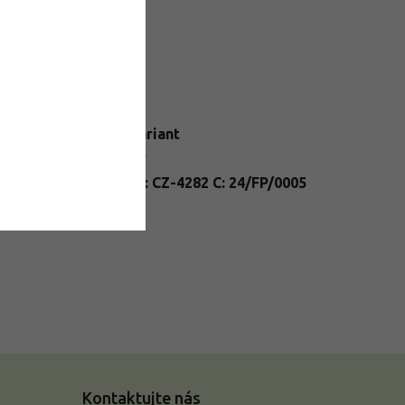
datočné parametre
egória
:
Vŕby
N
:
Zvoľte variant
enie
:
kontajner
nt
A: Salix B: CZ-4282 C: 24/FP/0005
ssport
:
D: PL
Kontaktujte nás