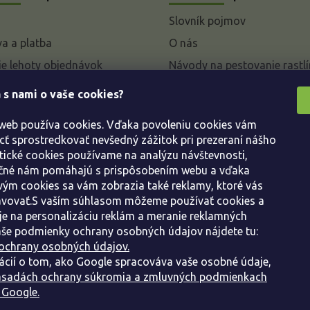
Slovník pojmov
a a platba
O nás
e lehoty objednávok
Návody na pestovanie rastlí
livky k parametrom a
 s nami o vaše cookies?
 rastlín
 web používa cookies. Vďaka povoleniu cookies vám
enie od kúpnej zmluvy
 sprostredkovať nevšedný zážitok pri prezeraní nášho
ácie
tické cookies používame na analýzu návštevnosti,
ácie o ochrane osobných
ačné nám pomáhajú s prispôsobením webu a vďaka
ým cookies sa vám zobrazia také reklamy, ktoré vás
avovať.S vaším súhlasom môžeme používať cookies a
dné podmienky
e na personalizáciu reklám a meranie reklamných
še podmienky ochrany osobných údajov nájdete tu:
ochrany osobných údajov.
ácií o tom, ako Google spracováva vaše osobné údaje,
sadách ochrany súkromia a zmluvných podmienkach
 Google.