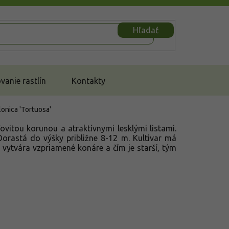
Hľadať
anie rastlín
Kontakty
lonica 'Tortuosa'
vitou korunou a atraktívnymi lesklými listami.
Dorastá do výšky približne 8-12 m. Kultivar má
 vytvára vzpriamené konáre a čím je starší, tým