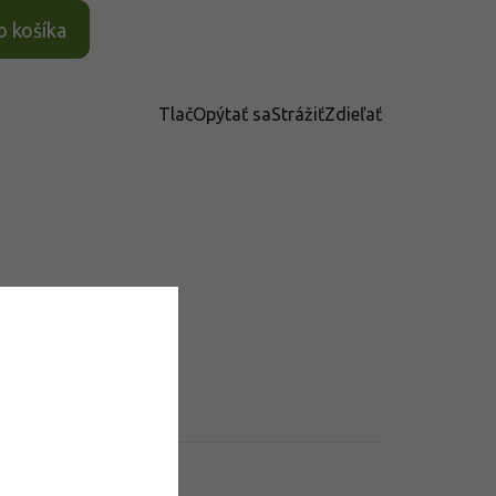
o košíka
Tlač
Opýtať sa
Strážiť
Zdieľať