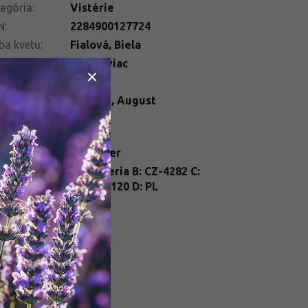
egória
:
Vistérie
N
:
2284900127724
ba kvetu
:
Fialová
,
Biela
ška
:
1000 a viac
ba listu
:
Zelená
ba kvetu
:
Jún
,
Júl
,
August
telné
Slnko
dmienky
:
enie
:
kontajner
nt
A: Wisteria B: CZ-4282 C:
ssport
:
25/FP/0120 D: PL