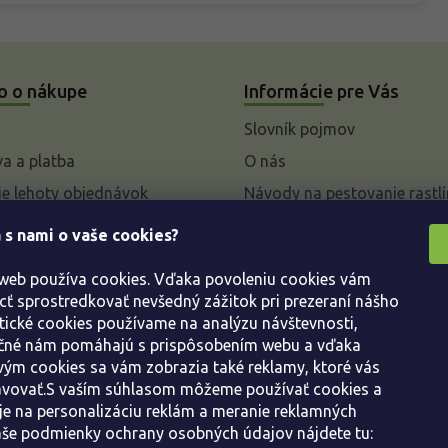
o o nákupe
Informácie pre Vás
Slovník pojmov
a a platba
O nás
e lehoty objednávok
Návody na pestovanie rastlí
livky k parametrom a
 s nami o vaše cookies?
 rastlín
 web používa cookies. Vďaka povoleniu cookies vám
enie od kúpnej zmluvy
 sprostredkovať nevšedný zážitok pri prezeraní nášho
ácie
tické cookies používame na analýzu návštevnosti,
ácie o ochrane osobných
ačné nám pomáhajú s prispôsobením webu a vďaka
ým cookies sa vám zobrazia také reklamy, ktoré vás
avovať.S vaším súhlasom môžeme používať cookies a
dné podmienky
e na personalizáciu reklám a meranie reklamných
še podmienky ochrany osobných údajov nájdete tu: