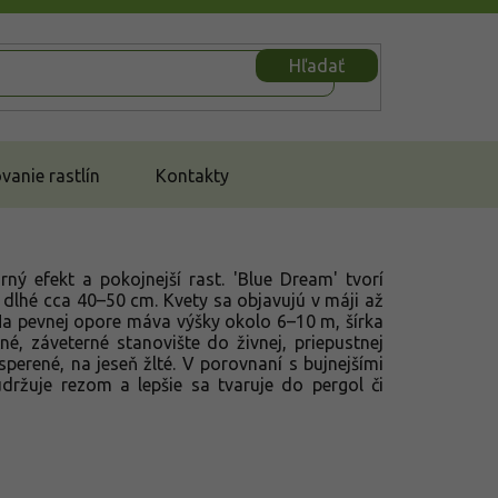
Hľadať
anie rastlín
Kontakty
rný efekt a pokojnejší rast. 'Blue Dream' tvorí
dlhé cca 40–50 cm. Kvety sa objavujú v máji až
 Na pevnej opore máva výšky okolo 6–10 m, šírka
é, záveterné stanovište do živnej, priepustnej
sperené, na jeseň žlté. V porovnaní s bujnejšími
udržuje rezom a lepšie sa tvaruje do pergol či