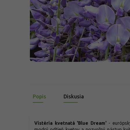
Popis
Diskusia
Vistéria kvetnatá 'Blue Dream'
- európsky
modrý odtieň kvetov a pozvoľný nástup kvit