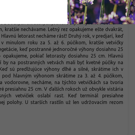
kojne až po 15 rokoch. Pri výsadbe skrátime hlavný výhon
na 3 púčiky. Počas vegetácie, keď postranné jednoročné
 až 4. listom (kratšie ako 15 cm neskracujeme). Hlavnú
ené z bočných skrátených jednoročných výhonov dosiahnu
om, kratšie nechávame. Letný rez opakujeme ešte dvakrát,
Hlavnú letorast necháme rásť! Druhý rok, v predjarí, keď
v minulom roku za 5. až 6. púčikom, kratšie vetvičky
egetácie, keď postranné jednoročné výhony dosiahnu 25
to opakujeme, pokiaľ letorasty dosiahnu 25 cm. Hlavnú
ní by na postranných vetvách mali byť kvetné púčiky na
eď sú predlžujúce výhony dlhé a silné, skrátime ich v
tné pod hlavným výhonom skrátime za 3. až 4. púčikom,
o a vodorovne, necháme, na týchto vetvičkách sa tvoria
oré presiahnu 25 cm. V ďalších rokoch už obvykle vistária
ných vetvičiek oslabí rast. Keď terminál presiahne
j polohy. U starších rastlín už len udržovacím rezom