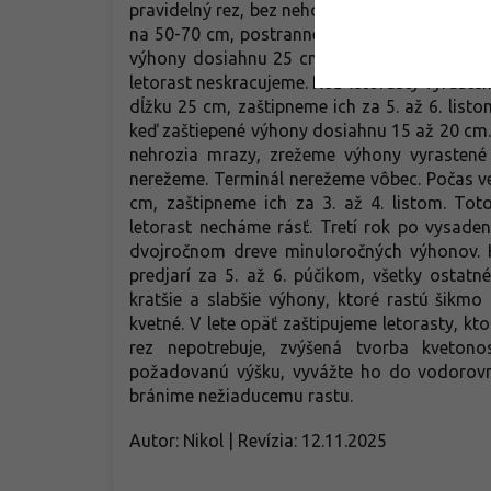
pravidelný rez, bez neho by začali kvitnúť po
na 50-70 cm, postranné výhony zostrihneme 
výhony dosiahnu 25 cm, zaštipneme ich za 3.
letorast neskracujeme. Keď letorasty vyrast
dĺžku 25 cm, zaštipneme ich za 5. až 6. list
keď zaštiepené výhony dosiahnu 15 až 20 cm. 
nehrozia mrazy, zrežeme výhony vyrastené 
nerežeme. Terminál nerežeme vôbec. Počas v
cm, zaštipneme ich za 3. až 4. listom. To
letorast necháme rásť. Tretí rok po vysade
dvojročnom dreve minuloročných výhonov. K
predjarí za 5. až 6. púčikom, všetky osta
kratšie a slabšie výhony, ktoré rastú šikm
kvetné. V lete opäť zaštipujeme letorasty, kt
rez nepotrebuje, zvýšená tvorba kvetonos
požadovanú výšku, vyvážte ho do vodorovne
bránime nežiaducemu rastu.
Autor: Nikol | Revízia: 12.11.2025