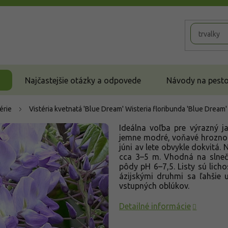
Najčastejšie otázky a odpovede
Návody na pestov
érie
Vistéria kvetnatá 'Blue Dream'
Wisteria floribunda 'Blue Dream'
Ideálna voľba pre výrazný ja
jemne modré, voňavé hrozno 
júni av lete obvykle dokvitá.
cca 3–5 m. Vhodná na slnečn
pôdy pH 6–7,5. Listy sú licho
ázijskými druhmi sa ľahšie 
vstupných oblúkov.
Detailné informácie