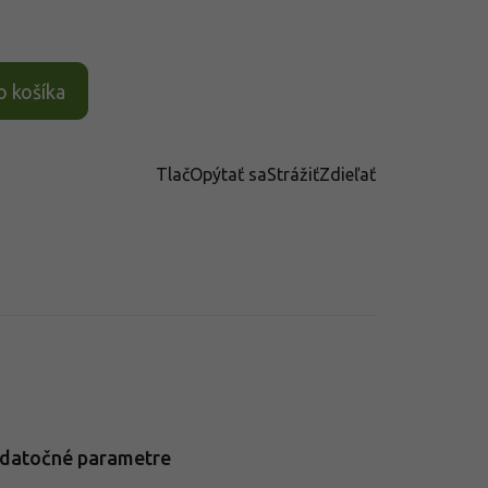
o košíka
Tlač
Opýtať sa
Strážiť
Zdieľať
datočné parametre