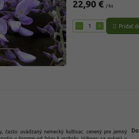
22,90 €
/ ks
Jednotková
cena:
−
+
Pridať d
Do
, často uvádzaný nemecký kultivar, cenený pre jemný
nutia v hrozne od bázy k vrcholu. Výhony sa ovíjajú v