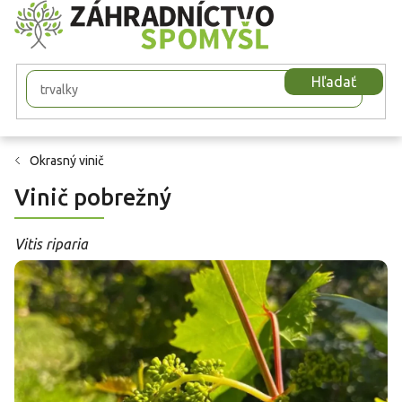
Prejsť
na
obsah
Hľadať
Okrasný vinič
Vinič pobrežný
Vitis riparia