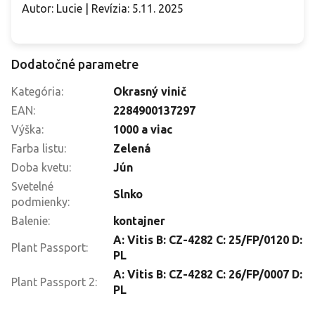
Autor: Lucie | Revízia: 5.11. 2025
Dodatočné parametre
Kategória
:
Okrasný vinič
EAN
:
2284900137297
Výška
:
1000 a viac
Farba listu
:
Zelená
Doba kvetu
:
Jún
Svetelné
Slnko
podmienky
:
Balenie
:
kontajner
A: Vitis B: CZ-4282 C: 25/FP/0120 D:
Plant Passport
:
PL
A: Vitis B: CZ-4282 C: 26/FP/0007 D:
Plant Passport 2
:
PL