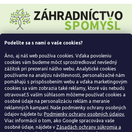
Z
á
p
ä
t
i
Podelíte sa s nami o vaše cookies?
e
Všetko o nákupe
Áno, aj náš web používa cookies. Vďaka povoleniu
Informácie pre Vás
cookies vám budeme môcť sprostredkovať nevšedný
zážitok pri prezeraní nášho webu. Analytické cookies
používame na analýzu návštevnosti, personalizačné nám
Kontaktujte nás
pomáhajú s prispôsobením webu a vďaka marketingovým
cookies sa vám zobrazia také reklamy, ktoré vás nebudú
otravovať.S vaším súhlasom môžeme používať cookies a
osobné údaje na personalizáciu reklám a meranie
reklamných kampaní. Naše podmienky ochrany osobných
údajov nájdete tu:
Podmienky ochrany osobných údajov.
Viac informácií o tom, ako Google spracováva vaše
osobné údaje, nájdete v
Zásadách ochrany súkromia a