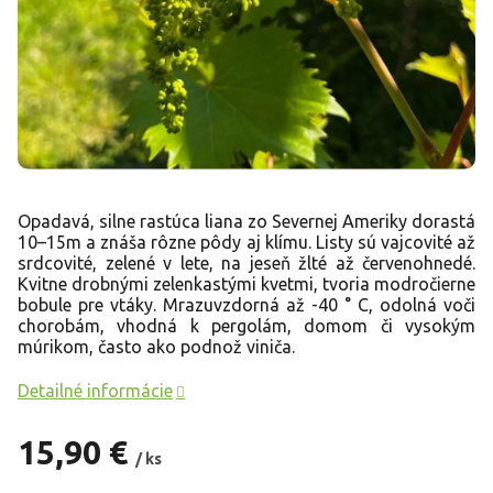
Opadavá, silne rastúca liana zo Severnej Ameriky dorastá
10–15m a znáša rôzne pôdy aj klímu. Listy sú vajcovité až
srdcovité, zelené v lete, na jeseň žlté až červenohnedé.
Kvitne drobnými zelenkastými kvetmi, tvoria modročierne
bobule pre vtáky. Mrazuvzdorná až -40 ° C, odolná voči
chorobám, vhodná k pergolám, domom či vysokým
múrikom, často ako podnož viniča.
Detailné informácie
15,90 €
/ ks
Jednotková