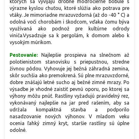
ktorých sa vyvíjajú drobné modročierne bobule s
výrazne kyslou chuťou, ktoré slúžia ako potrava pre
vtáky. Je mimoriadne mrazuvzdorná (až do -40 ° C) a
odolná voči chorobám i škodcom, vďaka čomu býva
využívaná ako podnož pre kultúrne odrody
viniča.Vysadzuje sa k pergolám, k domom alebo k
vysokým múrikom.
Pestovanie:
Najlepšie prospieva na slnečnom až
polotienistom stanovisku s priepustnou, stredne
živnou pôdou. Vyhovuje jej bežná záhradná zemina,
skôr suchšia ako premokrená. Sú plne mrazuvzdorné,
dobre znášajú letné sucho aj bežné zimné mrazy. Po
výsadbe je vhodné zaistiť pevnú oporu, po ktorej sa
výhony môžu pnúť. Rastliny vyžadujú pravidelný rez,
vykonávaný najlepšie na jar pred rašením, aby sa
udržala kompaktná stavba a podporilo
nasadzovanie nových výhonov. V mladom veku
ocenia ľahký zimný kryt, staršie rastliny sú úplne
odolné.