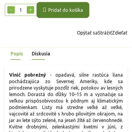
cena:
−
+
Pridať do košíka
Opýtať sa
Strážiť
Zdieľať
Popis
Diskusia
Vinič pobrežný
- opadavá, silne rastúca liana
pochádzajúca zo Severnej Ameriky, kde sa
prirodzene vyskytuje pozdĺž riek, potokov av lesných
lemoch. Dorastá do dĺžky 10–15 m a vyznačuje sa
veľkou prispôsobivosťou k pôdnym aj klimatickým
podmienkam. Listy má stredne veľké až veľké,
vajcovité až srdcovité s hrubo pílovitým okrajom, na
jar av lete sýto zelené, na jeseň žlté až červenohnedé.
Kvitne drobnými, zelenkastými kvetmi v júni, z