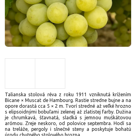
Talianska stolová réva z roku 1911 vzniknutá krížením
Bicane × Muscat de Hambourg. Rastie stredne bujne a na
opore dorastá cca 5 × 2 m. Tvorí stredné až veľké hrozno
s elipsoidnými bobuľami zelenej až zlatistej farby. Dužina
je chrumkavá, šťavnatá, sladká s jemnou muškátovou
arómou. Zreje neskoro, od polovice septembra. Hodí sa
na treláže, pergoly i slnečné steny a poskytuje bohatú
úrodu chutného stolového hrozna.