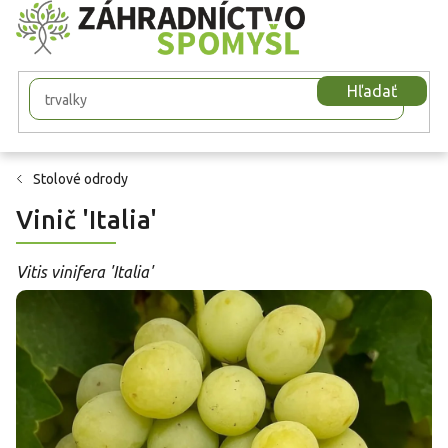
Prejsť
na
obsah
Hľadať
Stolové odrody
Vinič 'Italia'
Vitis vinifera 'Italia'