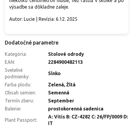
niekoľko centimetrov hlbšie, než rástla v škôlke a po
výsadbe sa dôkladne zaleje.
Autor: Lucie | Revízia: 6.12. 2025
Dodatočné parametre
Kategória
:
Stolové odrody
EAN
:
2284900482113
Svetelné
Slnko
podmienky
:
Farba plodu
:
Zelená
,
Žltá
Obsah semien
:
Semenná
Termín zberu
:
September
Balenie
:
prostokorenná sadenica
A: Vitis B: CZ-4282 C: 26/FP/0009 D:
Plant Passport
:
IT