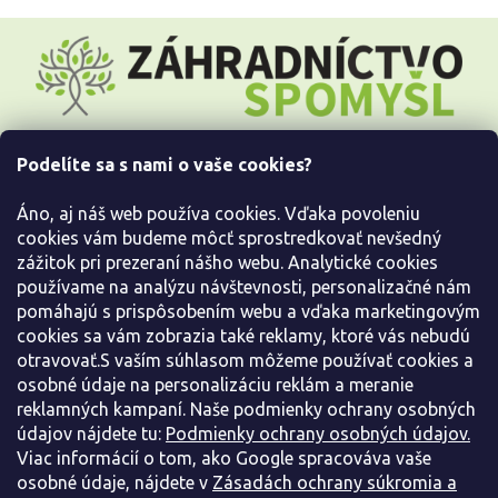
Z
á
p
ä
t
i
Podelíte sa s nami o vaše cookies?
e
Všetko o nákupe
Áno, aj náš web používa cookies. Vďaka povoleniu
Informácie pre Vás
cookies vám budeme môcť sprostredkovať nevšedný
zážitok pri prezeraní nášho webu. Analytické cookies
používame na analýzu návštevnosti, personalizačné nám
Kontaktujte nás
pomáhajú s prispôsobením webu a vďaka marketingovým
cookies sa vám zobrazia také reklamy, ktoré vás nebudú
otravovať.S vaším súhlasom môžeme používať cookies a
osobné údaje na personalizáciu reklám a meranie
reklamných kampaní. Naše podmienky ochrany osobných
údajov nájdete tu:
Podmienky ochrany osobných údajov.
Viac informácií o tom, ako Google spracováva vaše
osobné údaje, nájdete v
Zásadách ochrany súkromia a