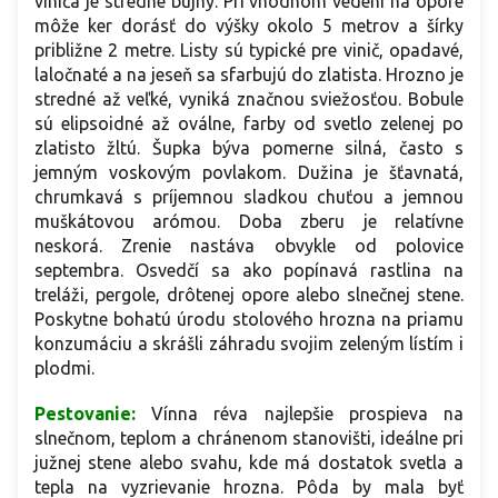
viniča je stredne bujný. Pri vhodnom vedení na opore
môže ker dorásť do výšky okolo 5 metrov a šírky
približne 2 metre. Listy sú typické pre vinič, opadavé,
laločnaté a na jeseň sa sfarbujú do zlatista. Hrozno je
stredné až veľké, vyniká značnou sviežosťou. Bobule
sú elipsoidné až oválne, farby od svetlo zelenej po
zlatisto žltú. Šupka býva pomerne silná, často s
jemným voskovým povlakom. Dužina je šťavnatá,
chrumkavá s príjemnou sladkou chuťou a jemnou
muškátovou arómou. Doba zberu je relatívne
neskorá. Zrenie nastáva obvykle od polovice
septembra. Osvedčí sa ako popínavá rastlina na
treláži, pergole, drôtenej opore alebo slnečnej stene.
Poskytne bohatú úrodu stolového hrozna na priamu
konzumáciu a skrášli záhradu svojim zeleným lístím i
plodmi.
Pestovanie:
Vínna réva najlepšie prospieva na
slnečnom, teplom a chránenom stanovišti, ideálne pri
južnej stene alebo svahu, kde má dostatok svetla a
tepla na vyzrievanie hrozna. Pôda by mala byť