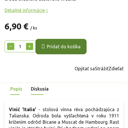
Detailné informácie
6,90 €
/ ks
Jednotková
cena:
−
+
Pridať do košíka
Opýtať sa
Strážiť
Zdieľať
Popis
Diskusia
Vinič 'Italia'
- stolová vínna réva pochádzajúca z
Talianska. Odroda bola vyšľachtená v roku 1911
krížením odrôd Bicane a Muscat de Hambourg. Rast