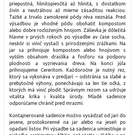
priepustná, hlinitopiesčitá až hlinitá, s dostatkom
živín a neutrálnou až mierne zásaditou reakciou.
Ťažké a trvalo zamokrené pôdy réva neznáša. Pred
výsadbou je vhodné pôdu obohatiť kompostom
alebo dobre rozloženým hnojom. Zálievka je dôležitá
hlavne v prvých rokoch po výsadbe av čase sucha,
neskôr si vinič vystačí s prirodzenými zrážkami. Na
jar sa prihnojuje kompostom alebo hnojivom s
vyšším obsahom draslíka a fosforu na podporu
plodnosti a vyzrievania dreva. Na konci júla
prihnojujeme Cereritom. Každoročne je nutný rez,
ktorý sa vykonáva v predjarí – odstránia sa slabé a
prebytočné výhony, ponechávajú sa len tie očká, z
ktorých má vinič plodiť. Správnym rezom sa udržuje
vitalita kríka i kvalita úrody. Mladé sadenice
odporúčame chrániť pred mrazmi.
Kontajnerované sadenice možno vysádzať od jari do
jesene, prostokorenné na jar alebo na jeseň po
opadaní listov. Pri výsadbe sa sadenica umiestňuje o