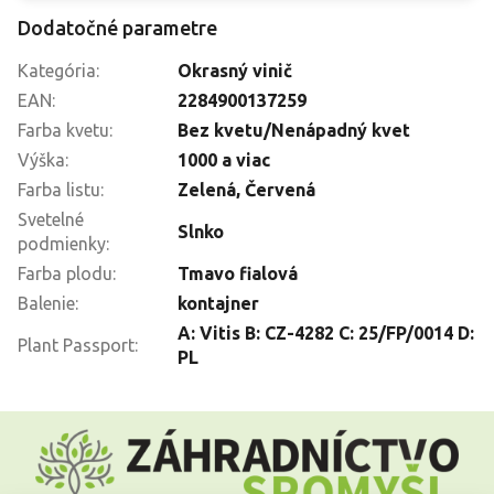
Dodatočné parametre
Kategória
:
Okrasný vinič
EAN
:
2284900137259
Farba kvetu
:
Bez kvetu/Nenápadný kvet
Výška
:
1000 a viac
Farba listu
:
Zelená
,
Červená
Svetelné
Slnko
podmienky
:
Farba plodu
:
Tmavo fialová
Balenie
:
kontajner
A: Vitis B: CZ-4282 C: 25/FP/0014 D:
Plant Passport
:
PL
Z
á
p