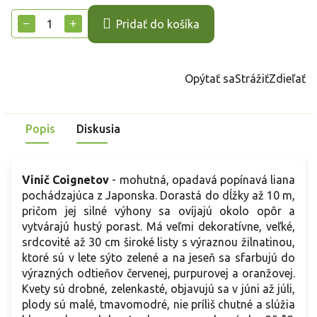
cena:
−
+
Pridať do košíka
Opýtať sa
Strážiť
Zdieľať
Popis
Diskusia
Vinič Coignetov
- mohutná, opadavá popínavá liana
pochádzajúca z Japonska. Dorastá do dĺžky až 10 m,
pričom jej silné výhony sa ovíjajú okolo opôr a
vytvárajú hustý porast. Má veľmi dekoratívne, veľké,
srdcovité až 30 cm široké listy s výraznou žilnatinou,
ktoré sú v lete sýto zelené a na jeseň sa sfarbujú do
výrazných odtieňov červenej, purpurovej a oranžovej.
Kvety sú drobné, zelenkasté, objavujú sa v júni až júli,
plody sú malé, tmavomodré, nie príliš chutné a slúžia