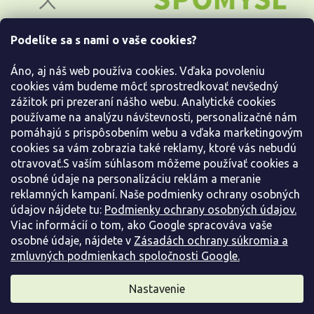
ä
t
i
Podelíte sa s nami o vaše cookies?
e
Všetko o nákupe
Áno, aj náš web používa cookies. Vďaka povoleniu
Informácie pre Vás
cookies vám budeme môcť sprostredkovať nevšedný
zážitok pri prezeraní nášho webu. Analytické cookies
používame na analýzu návštevnosti, personalizačné nám
Kontaktujte nás
pomáhajú s prispôsobením webu a vďaka marketingovým
cookies sa vám zobrazia také reklamy, ktoré vás nebudú
otravovať.S vaším súhlasom môžeme používať cookies a
osobné údaje na personalizáciu reklám a meranie
reklamných kampaní. Naše podmienky ochrany osobných
údajov nájdete tu:
Podmienky ochrany osobných údajov.
Viac informácií o tom, ako Google spracováva vaše
osobné údaje, nájdete v
Zásadách ochrany súkromia a
zmluvných podmienkach spoločnosti Google.
Vytvoril Shoptet
Nastavenie