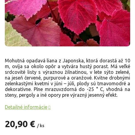
Mohutná opadavá liana z Japonska, ktorá dorastá až 10
m, ovíja sa okolo opôr a vytvára hustý porast. Má veľké
srdcovité listy s výraznou žilnatinou, v lete sýto zelené,
na jeseň červené, purpurové a oranžové. Kvitne drobnými
zelenkastými kvetmi v júni – júli, plody sú tmavomodré a
dekoratívne. Plne mrazuvzdorná do -25 ° C, vhodná na
steny, pergoly a iné opory pre výrazný jesenný efekt.
Detailné informácie
20,90 €
/ ks
Jednotková