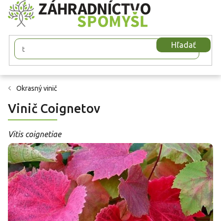
Prejsť
na
obsah
Hľadať
Okrasný vinič
Vinič Coignetov
Vitis coignetiae