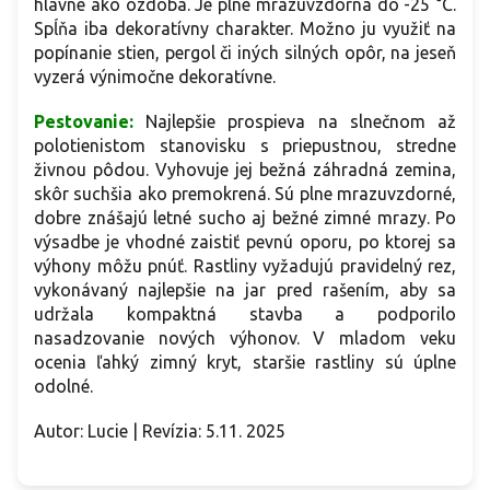
hlavne ako ozdoba. Je plne mrazuvzdorná do -25 °C.
Spĺňa iba dekoratívny charakter. Možno ju využiť na
popínanie stien, pergol či iných silných opôr, na jeseň
vyzerá výnimočne dekoratívne.
Pestovanie:
Najlepšie prospieva na slnečnom až
polotienistom stanovisku s priepustnou, stredne
živnou pôdou. Vyhovuje jej bežná záhradná zemina,
skôr suchšia ako premokrená. Sú plne mrazuvzdorné,
dobre znášajú letné sucho aj bežné zimné mrazy. Po
výsadbe je vhodné zaistiť pevnú oporu, po ktorej sa
výhony môžu pnúť. Rastliny vyžadujú pravidelný rez,
vykonávaný najlepšie na jar pred rašením, aby sa
udržala kompaktná stavba a podporilo
nasadzovanie nových výhonov. V mladom veku
ocenia ľahký zimný kryt, staršie rastliny sú úplne
odolné.
Autor: Lucie | Revízia: 5.11. 2025