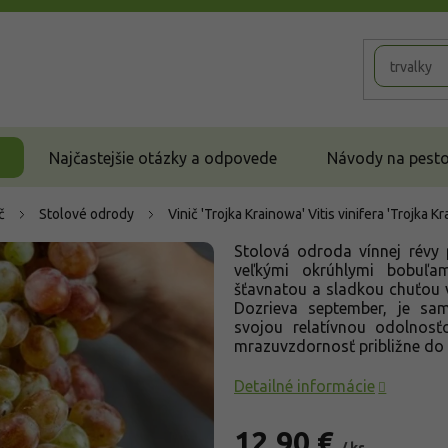
Najčastejšie otázky a odpovede
Návody na pestov
č
Stolové odrody
Vinič 'Trojka Krainowa'
Vitis vinifera 'Trojka K
Stolová odroda vínnej révy
veľkými okrúhlymi bobuľa
šťavnatou a sladkou chuťou 
Dozrieva september, je sam
svojou relatívnou odolnos
mrazuvzdornosť približne do 
Detailné informácie
12,90 €