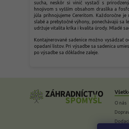
sucha, neskôr si vinič vystačí s prirodze
hnojivom s vyšším obsahom draslíka a fosfo
júla prihnojujeme Cereritom. Každoročne je 
slabé a prebytočné výhony, ponechávajú sa le
udržuje vitalita kríka i kvalita úrody. Mladé
Kontajnerované sadenice možno vysádzať od 
opadaní listov. Pri výsadbe sa sadenica umiest
po výsadbe sa dôkladne zaleje.
Z
á
Všetk
p
ä
O nás
t
i
Doprav
e
Dodaci