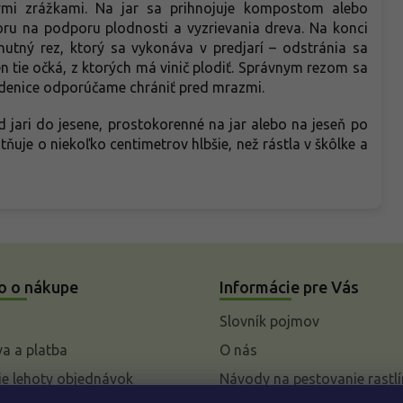
nými zrážkami. Na jar sa prihnojuje kompostom alebo
ru na podporu plodnosti a vyzrievania dreva. Na konci
nutný rez, ktorý sa vykonáva v predjarí – odstránia sa
n tie očká, z ktorých má vinič plodiť. Správnym rezom sa
 sadenice odporúčame chrániť pred mrazmi.
jari do jesene, prostokorenné na jar alebo na jeseň po
ňuje o niekoľko centimetrov hlbšie, než rástla v škôlke a
o o nákupe
Informácie pre Vás
Slovník pojmov
a a platba
O nás
e lehoty objednávok
Návody na pestovanie rastlí