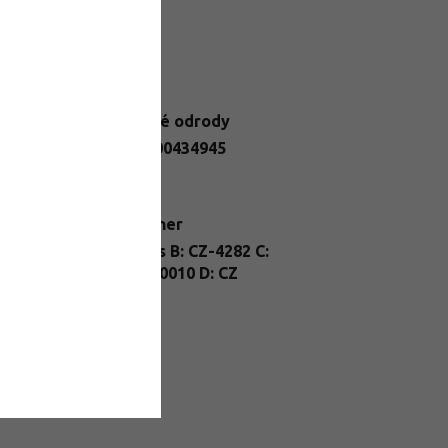
datočné parametre
egória
:
Stolové odrody
N
:
2284900434945
telné
Slnko
dmienky
:
enie
:
kontajner
A: Vitis B: CZ-4282 C:
nt Passport
:
26/FP/0010 D: CZ