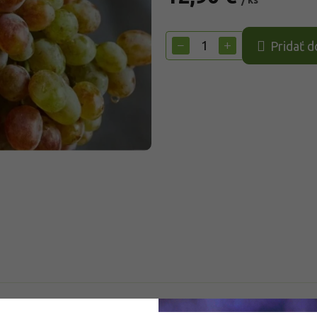
/ ks
Jednotková
cena:
−
+
Pridať d