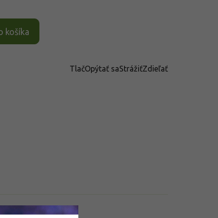
o košíka
Tlač
Opýtať sa
Strážiť
Zdieľať