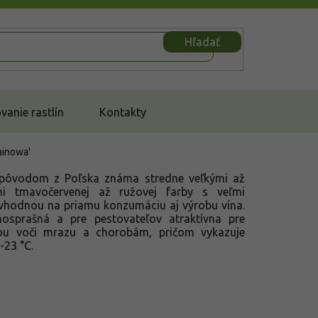
Hľadať
anie rastlín
Kontakty
rainowa'
 pôvodom z Poľska známa stredne veľkými až
mi tmavočervenej až ružovej farby s veľmi
vhodnou na priamu konzumáciu aj výrobu vína.
osprašná a pre pestovateľov atraktívna pre
ťou voči mrazu a chorobám, pričom vykazuje
-23 °C.